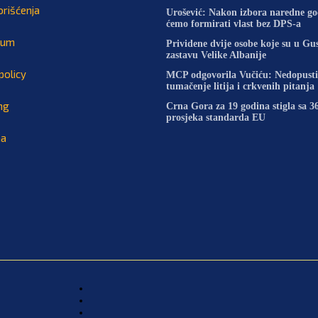
orišćenja
Urošević: Nakon izbora naredne g
ćemo formirati vlast bez DPS-a
sum
Prividene dvije osobe koje su u Gus
zastavu Velike Albanije
policy
MCP odgovorila Vučiću: Nedopustiv
tumačenje litija i crkvenih pitanja
ng
Crna Gora za 19 godina stigla sa
prosjeka standarda EU
na