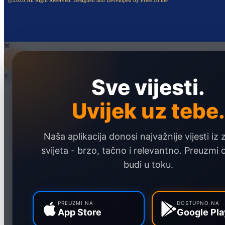
@2026.All Right Reserved. Designed and Developed by Press.co.me
Sve vijesti.
Naslovna
Politika
Uvijek uz tebe.
Društvo
Naša aplikacija donosi najvažnije vijesti iz 
Hronika
svijeta - brzo, tačno i relevantno. Preuzmi
Ekonomija
budi u toku.
Sport
Marketing
PREUZMI NA
DOSTUPNO NA
App Store
Google Pla