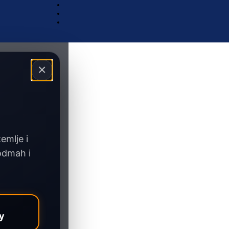
×
zemlje i
 odmah i
y