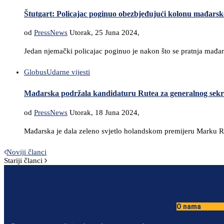
Štutgart: Policajac poginuo obezbjeđujući kolonu mađars
od
PressNews
Utorak, 25 Juna 2024,
Jedan njemački policajac poginuo je nakon što se pratnja mađar
Globus
Udarne vijesti
Mađarska podržala kandidaturu Rutea za generalnog sek
od
PressNews
Utorak, 18 Juna 2024,
Mađarska je dala zeleno svjetlo holandskom premijeru Marku R
Noviji članci
Stariji članci
O nama