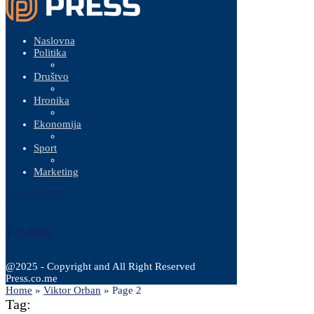
Naslovna
Politika
Društvo
Hronika
Ekonomija
Sport
Marketing
6 Augusta, 2026
@2025 - Copyright and All Right Reserved
Press.co.me
Home
»
Viktor Orban
»
Page 2
Tag: