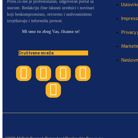
Press.co.me je profesionalan, odgovoran portal sa
Uslovi k
stavom. Redakciju čine iskusni urednici i novinari
koji beskompromisno, otvoreno i nedvosmisleno
Impres
izvještavaju i informišu javnost.
Mi smo tu zbog Vas, čitamo se!
Privacy 
Marketi
Društvene mreže
Naslov