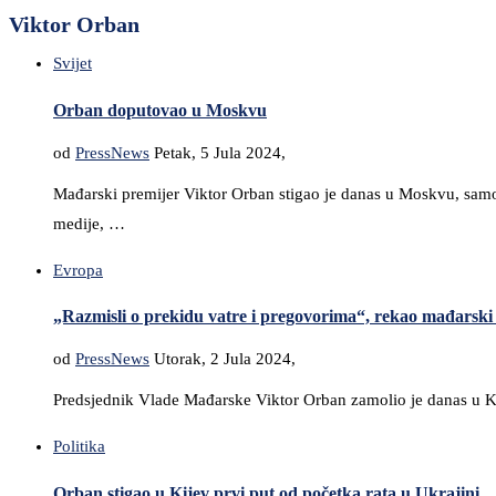
Viktor Orban
Svijet
Orban doputovao u Moskvu
od
PressNews
Petak, 5 Jula 2024,
Mađarski premijer Viktor Orban stigao je danas u Moskvu, sam
medije, …
Evropa
„Razmisli o prekidu vatre i pregovorima“, rekao mađarsk
od
PressNews
Utorak, 2 Jula 2024,
Predsjednik Vlade Mađarske Viktor Orban zamolio je danas u Ki
Politika
Orban stigao u Kijev prvi put od početka rata u Ukrajini