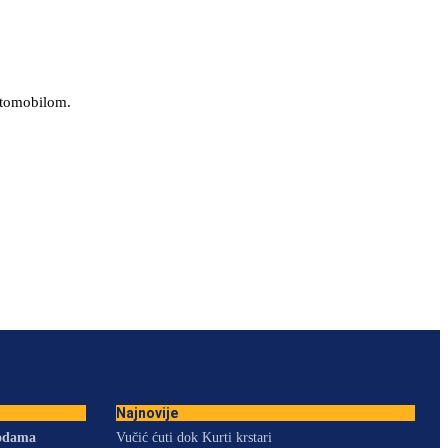
automobilom.
Najnovije
vodama
Vučić ćuti dok Kurti krstari