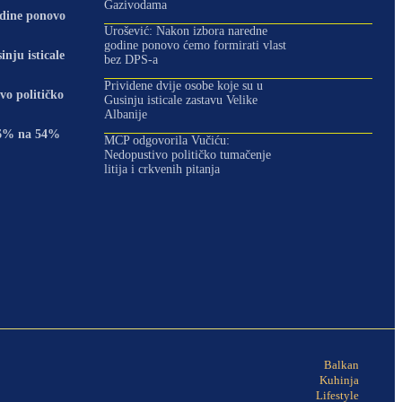
Gazivodama
odine ponovo
Urošević: Nakon izbora naredne
godine ponovo ćemo formirati vlast
inju isticale
bez DPS-a
Prividene dvije osobe koje su u
o političko
Gusinju isticale zastavu Velike
Albanije
 36% na 54%
MCP odgovorila Vučiću:
Nedopustivo političko tumačenje
litija i crkvenih pitanja
Balkan
Kuhinja
Lifestyle