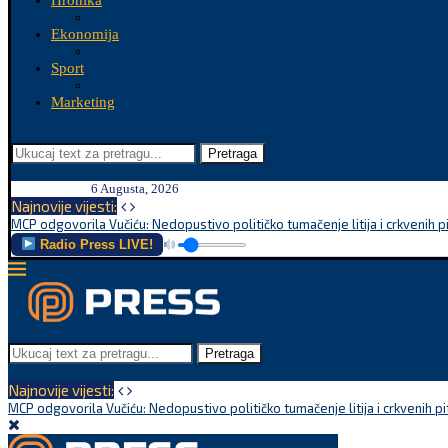
Hronika
Ekonomija
Sport
Marketing
Pretraga
6 Augusta, 2026
Najnovije vijesti:
MCP odgovorila Vučiću: Nedopustivo političko tumačenje litija i crkvenih p
Radio Press LIVE!
Pretraga
Najnovije vijesti:
MCP odgovorila Vučiću: Nedopustivo političko tumačenje litija i crkvenih pi