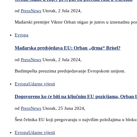
od
PressNews
Utorak, 2 Jula 2024,
Mađarski premijer Viktor Orban stigao je jutros u iznenadnu pos
Evropa
Mađarska predsjedava EU: Orban „drma“ Brisel?
od
PressNews
Utorak, 2 Jula 2024,
Budimpešta preuzima predsjedavanje Evropskom unijom.
Evropa
Udarne vijesti
Dogovoreno ko će biti na ključnim EU pozicijama, Orban b
od
PressNews
Utorak, 25 Juna 2024,
Šest čelnika EU koji pregovaraju o najvišim položajima u bloku
Evropa
Udarne vijesti