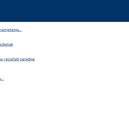
azrješenju...
edjeljak
a, rezultati saradnje
...