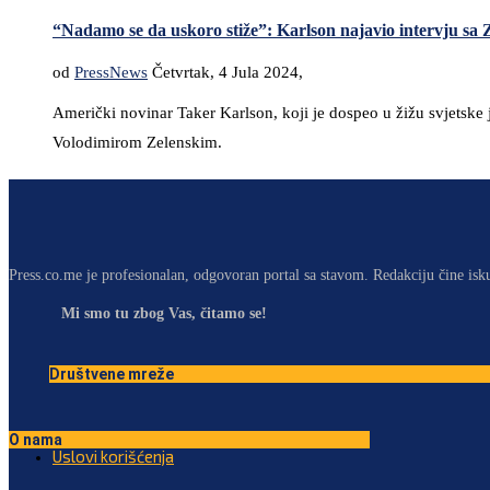
“Nadamo se da uskoro stiže”: Karlson najavio intervju sa 
od
PressNews
Četvrtak, 4 Jula 2024,
Američki novinar Taker Karlson, koji je dospeo u žižu svjetske 
Volodimirom Zelenskim.
Press.co.me je profesionalan, odgovoran portal sa stavom. Redakciju čine isk
Mi smo tu zbog Vas, čitamo se!
Društvene mreže
O nama
Uslovi korišćenja