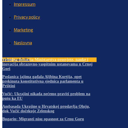
Impressum
Privacy policy
Marketing
Naslovna
Izbor urednika
Vrijedna donacija Ministarstva prosvjete, nauke i
inovacija obrazovno-vaspitnim ustanovama u Crnoj
Gori
Poslanica jajima gađala Aljbina Kurtija, opet
prekinuta konstitutivna sjednica parlamenta u
Prištini
Vučić: Ukrajini nikada nećemo praviti problem na
putu ka EU
Ambasada Ukrajine u Hrvatskoj proslavlja Oluju,
dok Vučić dočekuje Zelenskog
Bugarin: Migranti nisu opasnost za Crnu Goru