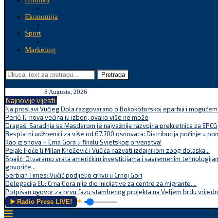
Hronika
Ekonomija
Sport
Marketing
Pretraga
8 Augusta, 2026
Najnovije vijesti:
Na proslavi Vučjeg Dola razgovarano o Bokokotorskoj eparhiji i mogućem r
Perić: Ili nova većina ili izbori, ovako više ne može
Dragaš: Saradnja sa Masdarom je najvažnija razvojna prekretnica za EPCG
Besplatni udžbenici za više od 67.700 osnovaca: Distribucija počinje u po
Kao iz snova – Crna Gora u finalu Svjetskog prvenstva!
Pejak: Hoće li Milan Knežević i Vučića nazvati izdajnikom zbog dolaska...
Spajić: Otvaramo vrata američkim investicijama i savremenim tehnologijam
govoriće...
Serbian Times: Vučić podijelio crkvu u Crnoj Gori
Delegacija EU: Crna Gora nije dio inicijative za centre za migrante,...
Potpisan ugovor za prvu fazu stambenog projekta na Veljem brdu vrijednu
▶️ Radio Press LIVE!
🔊