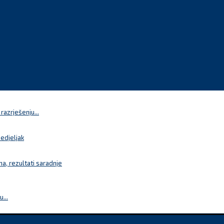
azrješenju...
nedjeljak
a, rezultati saradnje
...