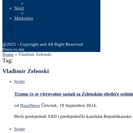
Sport
Marketing
8 Augusta, 2026
@2025 - Copyright and All Right Reserved
Press.co.me
Home
»
Vladimir Zelenski
Tag:
Vladimir Zelenski
Svijet
Tramp će se vjerovatno sastati sa Zelenskim sljedeće sedmi
od
PressNews
Četvrtak, 19 Septembra 2024,
Bivši predsjednik SAD i predsjednički kandidat Republikanske 
Svijet