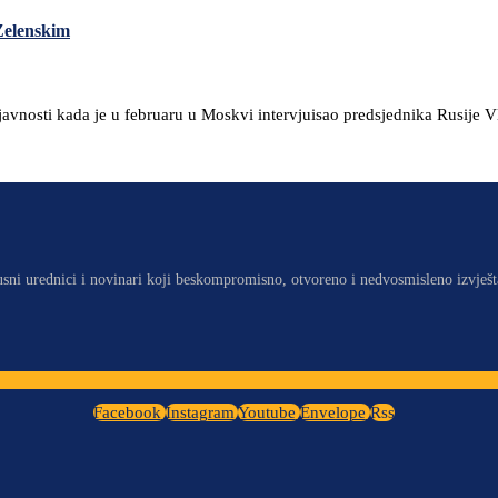
Zelenskim
javnosti kada je u februaru u Moskvi intervjuisao predsjednika Rusije V
usni urednici i novinari koji beskompromisno, otvoreno i nedvosmisleno izvješt
Facebook
Instagram
Youtube
Envelope
Rss