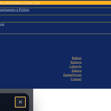
tnim ustanovama u Crnoj Gori
 parlamenta u Prištini
kog
Balkan
Kuhinja
Lifestyle
Zabava
Zanimljivosti
Contact
×