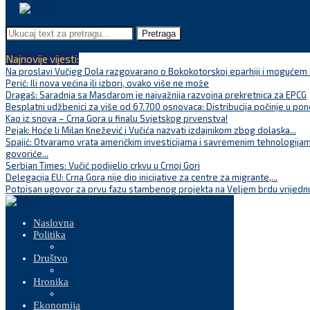
Pretraga
Najnovije vijesti:
Na proslavi Vučjeg Dola razgovarano o Bokokotorskoj eparhiji i mogućem r
Perić: Ili nova većina ili izbori, ovako više ne može
Dragaš: Saradnja sa Masdarom je najvažnija razvojna prekretnica za EPCG
Besplatni udžbenici za više od 67.700 osnovaca: Distribucija počinje u pon
Kao iz snova – Crna Gora u finalu Svjetskog prvenstva!
Pejak: Hoće li Milan Knežević i Vučića nazvati izdajnikom zbog dolaska...
Spajić: Otvaramo vrata američkim investicijama i savremenim tehnologijam
govoriće...
Serbian Times: Vučić podijelio crkvu u Crnoj Gori
Delegacija EU: Crna Gora nije dio inicijative za centre za migrante,...
Potpisan ugovor za prvu fazu stambenog projekta na Veljem brdu vrijednu
Naslovna
Politika
Društvo
Hronika
Ekonomija