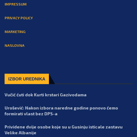
IMPRESSUM
PRIVACY POLICY
MARKETING
NASLOVNA
IZBOR UREDNIKA
Vučić ćuti dok Kurti krstari Gazivodama
Urošević: Nakon izbora naredne godine ponovo ćemo
formirati vlast bez DPS-a
Prividene dvije osobe koje su u Gusinju isticale zastavu
Velike Albanije