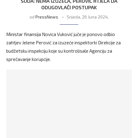
SUDA: NEMA IZUZEĆA, PEROVIĆ HTJELA DA
ODUGOVLAČI POSTUPAK
od
PressNews
Srijeda, 26 Juna 2024,
Ministar finansija Novica Vuković juče je ponovo odbio
zahtjev Jelene Perović za izuzeće inspektorki Direkcije za
budžetsku inspekciju koje su kontrolisale Agenciju za
sprečavanje korupcije.