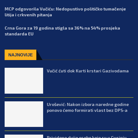
MCP odgovorila Vučiću: Nedopustivo političko tumačenje
litija i crkvenih pitanja
Crna Gora za 19 godina stigla sa 36% na 54% prosjeka
standarda EU
NAJNOVIJE
Vučić ćuti dok Kurti krstari Gazivodama
Urošević: Nakon izbora naredne godine
ponovo ćemo formirati vlast bez DPS-a
Prividene dvije osobe koje su u Gusinju