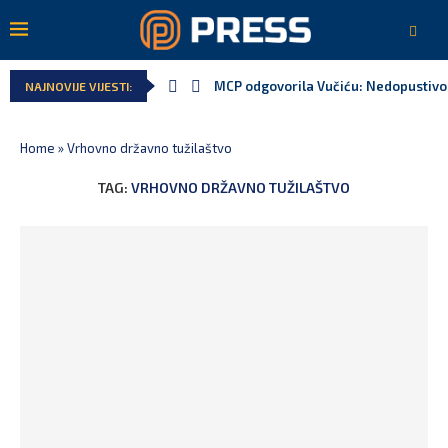
MCP odgovorila Vučiću: Nedopustivo p
NAJNOVIJE VIJESTI:
Home
»
Vrhovno državno tužilaštvo
TAG:
VRHOVNO DRŽAVNO TUŽILAŠTVO