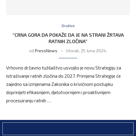
Društvo
“CRNA GORA DA POKAŽE DA JE NA STRANI ŽRTAVA
RATNIH ZLOČINA”
od
PressNews
Utorak, 25 Juna 2024,
Vrhovno državno tužilaštvo usvojilo je novu Strategiju za
istraživanje ratnih zločina do 2027. Primjena Strategije će
zajedno sa izmjenama Zakonika o krivičnom postupku
doprinijeti efikasnijem, djelotvornijem i proaktivnijem
procesuiranju ratnih …