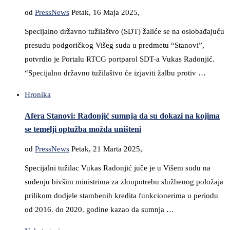
od
PressNews
Petak, 16 Maja 2025,
Specijalno državno tužilaštvo (SDT) žaliće se na oslobađajuću
presudu podgoričkog Višeg suda u predmetu “Stanovi”,
potvrdio je Portalu RTCG portparol SDT-a Vukas Radonjić.
“Specijalno državno tužilaštvo će izjaviti žalbu protiv …
Hronika
Afera Stanovi: Radonjić sumnja da su dokazi na kojima
se temelji optužba možda uništeni
od
PressNews
Petak, 21 Marta 2025,
Specijalni tužilac Vukas Radonjić juče je u Višem sudu na
suđenju bivšim ministrima za zloupotrebu službenog položaja
prilikom dodjele stambenih kredita funkcionerima u periodu
od 2016. do 2020. godine kazao da sumnja …