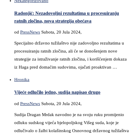
Nekategorizovano
Radonjić: Nezadovoljni rezultatima u procesuiranju
ratnih zločina, nova strategija obećava
od
PressNews
Subota, 20 Jula 2024,
Specijalno državno tužilaštvo nije zadovoljno rezultatima u
procesuiranju ratnih zločina, ali će se donošenjem nove
strategije za istraživanje ratnih zločina, i korišćenjem dokaza
iz Haga pred domaćim sudovima, ojačati proaktivan …
Hronika
Vijeće odlučilo jedno, sudija napisao drugo
od
PressNews
Subota, 20 Jula 2024,
Sudija Dragan Mrdak navodno je na svoju ruku promijenio
odluku sudskog vijeća bjelopoljskog Višeg suda, koje je
odlučivalo o žalbi kolašinskog Osnovnog državnog tužilaštva