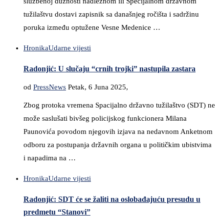
službenoj dužnosti nadležnom ili Specijalnom državnom
tužilaštvu dostavi zapisnik sa današnjeg ročišta i sadržinu
poruka između optužene Vesne Medenice …
Hronika
Udarne vijesti
Radonjić: U slučaju “crnih trojki” nastupila zastara
od
PressNews
Petak, 6 Juna 2025,
Zbog protoka vremena Spacijalno državno tužilaštvo (SDT) ne
može saslušati bivšeg policijskog funkcionera Milana
Paunovića povodom njegovih izjava na nedavnom Anketnom
odboru za postupanja državnih organa u političkim ubistvima
i napadima na …
Hronika
Udarne vijesti
Radonjić: SDT će se žaliti na oslobađajuću presudu u
predmetu “Stanovi”