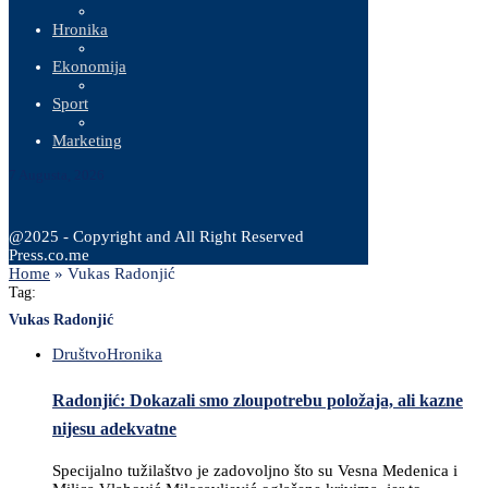
Hronika
Ekonomija
Sport
Marketing
7 Augusta, 2026
@2025 - Copyright and All Right Reserved
Press.co.me
Home
»
Vukas Radonjić
Tag:
Vukas Radonjić
Društvo
Hronika
Radonjić: Dokazali smo zloupotrebu položaja, ali kazne
nijesu adekvatne
Specijalno tužilaštvo je zadovoljno što su Vesna Medenica i