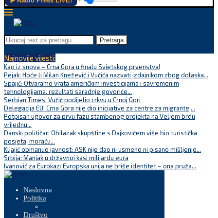
▶️ Radio Press LIVE!
Pretraga
Najnovije vijesti:
Kao iz snova – Crna Gora u finalu Svjetskog prvenstva!
Pejak: Hoće li Milan Knežević i Vučića nazvati izdajnikom zbog dolaska...
Spajić: Otvaramo vrata američkim investicijama i savremenim
tehnologijama, rezultati saradnje govoriće...
Serbian Times: Vučić podijelio crkvu u Crnoj Gori
Delegacija EU: Crna Gora nije dio inicijative za centre za migrante,...
Potpisan ugovor za prvu fazu stambenog projekta na Veljem brdu
vrijednu...
Danski političar: Obilazak skupštine s Dajkovićem više bio turistička
posjeta, moraću...
Kljajić obmanuo javnost: ASK nije dao ni usmeno ni pisano mišljenje...
Srbija: Manjak u državnoj kasi milijardu eura
Ivanović za Eurokaz: Evropska unija ne briše identitet – ona pruža...
Naslovna
Politika
Društvo