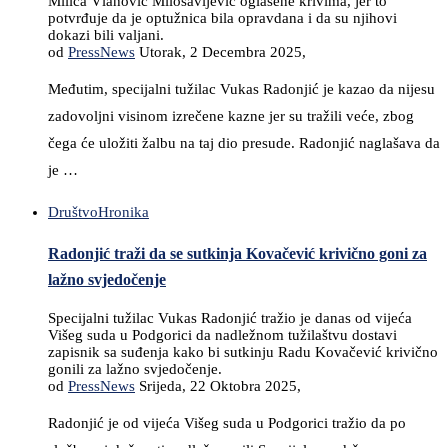
Milica Vlahović Milosavljević oglašene krivima, jer to
potvrđuje da je optužnica bila opravdana i da su njihovi
dokazi bili valjani.
od
PressNews
Utorak, 2 Decembra 2025,
Međutim, specijalni tužilac Vukas Radonjić je kazao da nijesu
zadovoljni visinom izrečene kazne jer su tražili veće, zbog
čega će uložiti žalbu na taj dio presude. Radonjić naglašava da
je …
Društvo
Hronika
Radonjić traži da se sutkinja Kovačević krivično goni za
lažno svjedočenje
Specijalni tužilac Vukas Radonjić tražio je danas od vijeća
Višeg suda u Podgorici da nadležnom tužilaštvu dostavi
zapisnik sa suđenja kako bi sutkinju Radu Kovačević krivično
gonili za lažno svjedočenje.
od
PressNews
Srijeda, 22 Oktobra 2025,
Radonjić je od vijeća Višeg suda u Podgorici tražio da po