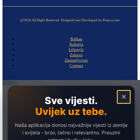
@2026.All Right Reserved. Designed and Developed by Press.co.me
Balkan
Kuhinja
Lifestyle
Zabava
Zanimljivosti
Contact
Naslovna
×
Sve vijesti.
Politika
Uvijek uz tebe.
Društvo
Hronika
Naša aplikacija donosi najvažnije vijesti iz zemlje
Ekonomija
i svijeta - brzo, tačno i relevantno. Preuzmi