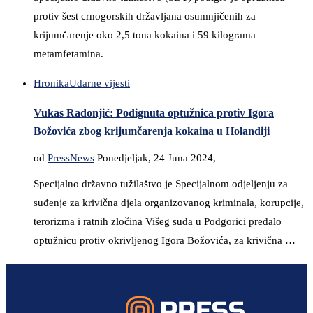
protiv šest crnogorskih državljana osumnjičenih za
krijumčarenje oko 2,5 tona kokaina i 59 kilograma
metamfetamina.
Hronika
Udarne vijesti
Vukas Radonjić: Podignuta optužnica protiv Igora
Božovića zbog krijumčarenja kokaina u Holandiji
od
PressNews
Ponedjeljak, 24 Juna 2024,
Specijalno državno tužilaštvo je Specijalnom odjeljenju za
suđenje za krivična djela organizovanog kriminala, korupcije,
terorizma i ratnih zločina Višeg suda u Podgorici predalo
optužnicu protiv okrivljenog Igora Božovića, za krivična …