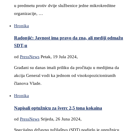
u predmetu protiv dvije službenice jedne mikrokreditne
organizacije, …
Hronika
Radonjić: Javnost ima pravo da zna, ali mediji odmažu
SDT-u
od
PressNews
Petak, 19 Jula 2024,
Građani su danas imali priliku da pročitaju u medijima da
akcija General vodi ka jednom od visokopozicioniranih
članova Vlade.
Hronika
Napisali optužnicu za šverc 2,5 tona kokaina
od
PressNews
Srijeda, 26 Juna 2024,
Specijalno državno tužilaštvo (SDT) podiglo je opružnicu