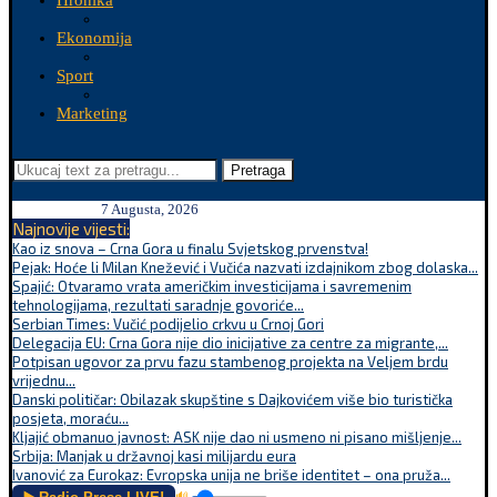
Hronika
Ekonomija
Sport
Marketing
Pretraga
7 Augusta, 2026
Najnovije vijesti:
Kao iz snova – Crna Gora u finalu Svjetskog prvenstva!
Pejak: Hoće li Milan Knežević i Vučića nazvati izdajnikom zbog dolaska...
Spajić: Otvaramo vrata američkim investicijama i savremenim
tehnologijama, rezultati saradnje govoriće...
Serbian Times: Vučić podijelio crkvu u Crnoj Gori
Delegacija EU: Crna Gora nije dio inicijative za centre za migrante,...
Potpisan ugovor za prvu fazu stambenog projekta na Veljem brdu
vrijednu...
Danski političar: Obilazak skupštine s Dajkovićem više bio turistička
posjeta, moraću...
Kljajić obmanuo javnost: ASK nije dao ni usmeno ni pisano mišljenje...
Srbija: Manjak u državnoj kasi milijardu eura
Ivanović za Eurokaz: Evropska unija ne briše identitet – ona pruža...
🔊