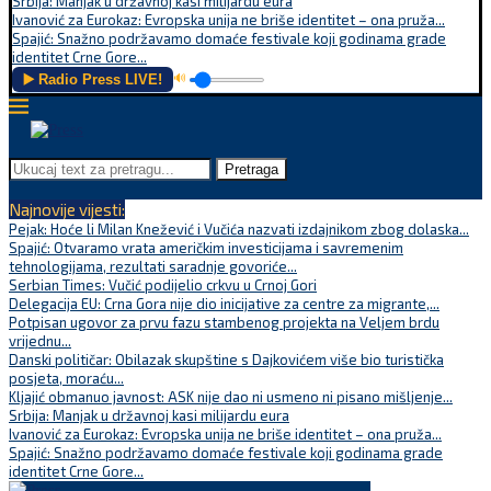
Srbija: Manjak u državnoj kasi milijardu eura
Ivanović za Eurokaz: Evropska unija ne briše identitet – ona pruža...
Spajić: Snažno podržavamo domaće festivale koji godinama grade
identitet Crne Gore...
▶️ Radio Press LIVE!
🔊
Pretraga
Najnovije vijesti:
Pejak: Hoće li Milan Knežević i Vučića nazvati izdajnikom zbog dolaska...
Spajić: Otvaramo vrata američkim investicijama i savremenim
tehnologijama, rezultati saradnje govoriće...
Serbian Times: Vučić podijelio crkvu u Crnoj Gori
Delegacija EU: Crna Gora nije dio inicijative za centre za migrante,...
Potpisan ugovor za prvu fazu stambenog projekta na Veljem brdu
vrijednu...
Danski političar: Obilazak skupštine s Dajkovićem više bio turistička
posjeta, moraću...
Kljajić obmanuo javnost: ASK nije dao ni usmeno ni pisano mišljenje...
Srbija: Manjak u državnoj kasi milijardu eura
Ivanović za Eurokaz: Evropska unija ne briše identitet – ona pruža...
Spajić: Snažno podržavamo domaće festivale koji godinama grade
identitet Crne Gore...