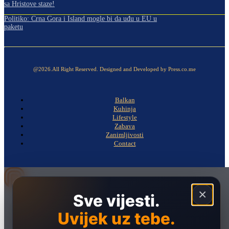
sa Hristove staze!
Politiko: Crna Gora i Island mogle bi da uđu u EU u
paketu
@2026.All Right Reserved. Designed and Developed by Press.co.me
Balkan
Kuhinja
Lifestyle
Zabava
Zanimljivosti
Contact
×
Sve vijesti.
Naslovna
Politika
Uvijek uz tebe.
Društvo