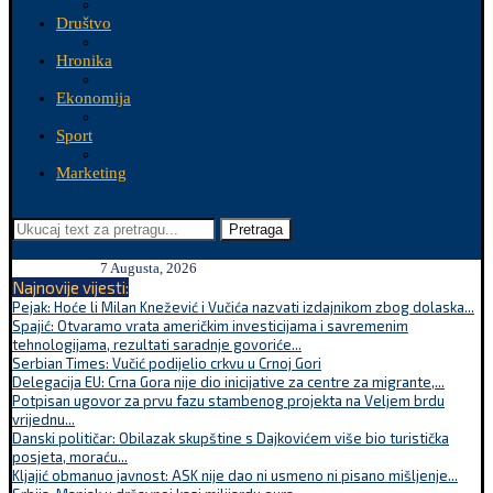
Društvo
Hronika
Ekonomija
Sport
Marketing
Pretraga
7 Augusta, 2026
Najnovije vijesti:
Pejak: Hoće li Milan Knežević i Vučića nazvati izdajnikom zbog dolaska...
Spajić: Otvaramo vrata američkim investicijama i savremenim
tehnologijama, rezultati saradnje govoriće...
Serbian Times: Vučić podijelio crkvu u Crnoj Gori
Delegacija EU: Crna Gora nije dio inicijative za centre za migrante,...
Potpisan ugovor za prvu fazu stambenog projekta na Veljem brdu
vrijednu...
Danski političar: Obilazak skupštine s Dajkovićem više bio turistička
posjeta, moraću...
Kljajić obmanuo javnost: ASK nije dao ni usmeno ni pisano mišljenje...