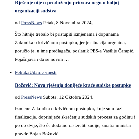
Rješenje nije u produženju pritvora nego u boljoj
organizaciji sudstva
od
PressNews
Petak, 8 Novembra 2024,
Što hitnije trebalo bi pristupiti izmjenama i dopunama
Zakonika o krivičnom postupku, jer je situacija urgentna,
poručio je, u ime predlagača, poslanik PES-a Vasilije Čarapić.
Pojašnjava i da se novim …
Politika
Udarne vijesti
Božović: Nova rješenja donijeće kraće sudske postupke
od
PressNews
Subota, 12 Oktobra 2024,
Izmjene Zakonika o krivičnom postupku, koje su u fazi
finalizacije, doprinijeće skraćenju sudskih procesa za godinu i
po do dvije, što će dodatno rasteretiti sudije, smatra ministar
pravde Bojan Božović.