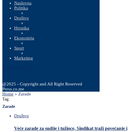
Naslovna
Politika
Društvo
Hronika
Ekonomija
Sport
Marketing
9 Augusta, 2026
@2025 - Copyright and All Right Reserved
Press.co.me
Home
»
Zarade
Tag:
Zarade
Društvo
Veće zarade za sudije i tužioce, Sindikat traži povećanje i