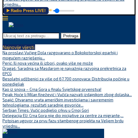
vrijednu...
▶️ Radio Press LIVE!
🔊
Pretraga
Najnovije vijesti:
Na proslavi Vučjeg Dola razgovarano o Bokokotorskoj eparhiji i
mogućem razrješenju...
Perić: Ili nova većina ili izbori, ovako više ne može
Dragaš: Saradnja sa Masdarom je najvažnija razvojna prekretnica za
EPCG
Besplatni udžbenici za više od 67.700 osnovaca: Distribucija počinje u
ponedjeljak
Kao iz snova – Crna Gora u finalu Svjetskog prvenstva!
Pejak: Hoće li Milan Knežević i Vučića nazvati izdajnikom zbog dolaska...
Spajić: Otvaramo vrata američkim investicijama i savremenim
tehnologijama, rezultati saradnje govoriće...
Serbian Times: Vučić podijelio crkvu u Crnoj Gori
Delegacija EU: Crna Gora nije dio inicijative za centre za migrante,...
Potpisan ugovor za prvu fazu stambenog projekta na Veljem brdu
vrijednu...