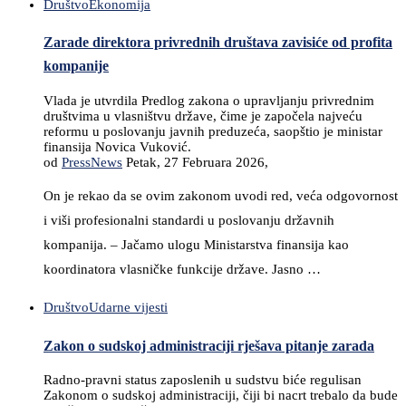
Društvo
Ekonomija
Zarade direktora privrednih društava zavisiće od profita
kompanije
Vlada je utvrdila Predlog zakona o upravljanju privrednim
društvima u vlasništvu države, čime je započela najveću
reformu u poslovanju javnih preduzeća, saopštio je ministar
finansija Novica Vuković.
od
PressNews
Petak, 27 Februara 2026,
On je rekao da se ovim zakonom uvodi red, veća odgovornost
i viši profesionalni standardi u poslovanju državnih
kompanija. – Jačamo ulogu Ministarstva finansija kao
koordinatora vlasničke funkcije države. Jasno …
Društvo
Udarne vijesti
Zakon o sudskoj administraciji rješava pitanje zarada
Radno-pravni status zaposlenih u sudstvu biće regulisan
Zakonom o sudskoj administraciji, čiji bi nacrt trebalo da bude