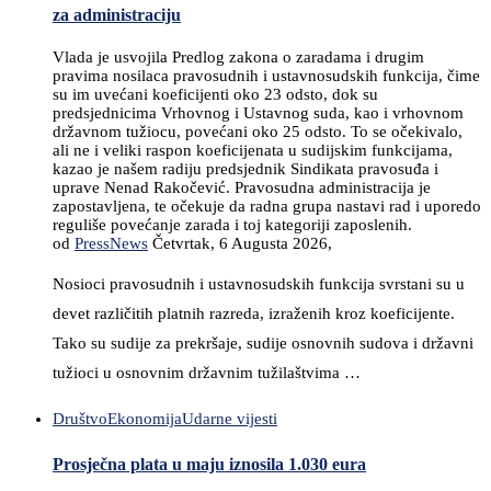
za administraciju
Vlada je usvojila Predlog zakona o zaradama i drugim
pravima nosilaca pravosudnih i ustavnosudskih funkcija, čime
su im uvećani koeficijenti oko 23 odsto, dok su
predsjednicima Vrhovnog i Ustavnog suda, kao i vrhovnom
državnom tužiocu, povećani oko 25 odsto. To se očekivalo,
ali ne i veliki raspon koeficijenata u sudijskim funkcijama,
kazao je našem radiju predsjednik Sindikata pravosuđa i
uprave Nenad Rakočević. Pravosudna administracija je
zapostavljena, te očekuje da radna grupa nastavi rad i uporedo
reguliše povećanje zarada i toj kategoriji zaposlenih.
od
PressNews
Četvrtak, 6 Augusta 2026,
Nosioci pravosudnih i ustavnosudskih funkcija svrstani su u
devet različitih platnih razreda, izraženih kroz koeficijente.
Tako su sudije za prekršaje, sudije osnovnih sudova i državni
tužioci u osnovnim državnim tužilaštvima …
Društvo
Ekonomija
Udarne vijesti
Prosječna plata u maju iznosila 1.030 eura