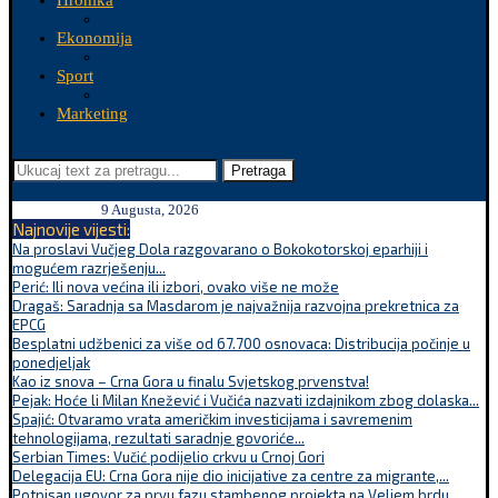
Hronika
Ekonomija
Sport
Marketing
Pretraga
9 Augusta, 2026
Najnovije vijesti:
Na proslavi Vučjeg Dola razgovarano o Bokokotorskoj eparhiji i
mogućem razrješenju...
Perić: Ili nova većina ili izbori, ovako više ne može
Dragaš: Saradnja sa Masdarom je najvažnija razvojna prekretnica za
EPCG
Besplatni udžbenici za više od 67.700 osnovaca: Distribucija počinje u
ponedjeljak
Kao iz snova – Crna Gora u finalu Svjetskog prvenstva!
Pejak: Hoće li Milan Knežević i Vučića nazvati izdajnikom zbog dolaska...
Spajić: Otvaramo vrata američkim investicijama i savremenim
tehnologijama, rezultati saradnje govoriće...
Serbian Times: Vučić podijelio crkvu u Crnoj Gori
Delegacija EU: Crna Gora nije dio inicijative za centre za migrante,...
Potpisan ugovor za prvu fazu stambenog projekta na Veljem brdu