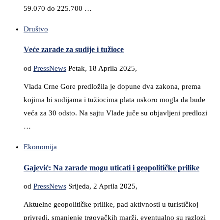
59.070 do 225.700 …
Društvo
Veće zarade za sudije i tužioce
od
PressNews
Petak, 18 Aprila 2025,
Vlada Crne Gore predložila je dopune dva zakona, prema
kojima bi sudijama i tužiocima plata uskoro mogla da bude
veća za 30 odsto. Na sajtu Vlade juče su objavljeni predlozi
…
Ekonomija
Gajević: Na zarade mogu uticati i geopolitičke prilike
od
PressNews
Srijeda, 2 Aprila 2025,
Aktuelne geopolitičke prilike, pad aktivnosti u turističkoj
privredi, smanjenje trgovačkih marži, eventualno su razlozi