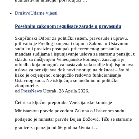
kumulativnu inflaciju, potvrđujući …
Društvo
Udarne vijesti
Posebnim zakonom regulisaće zarade u pravosuđu
Skupštinski Odbor za politički sistem, pravosuđe i upravu,
prihvatio je Predlog izmjena i dopuna Zakona o Ustavnom
sudu koji precizira postupak prijevremenog prestanka
mandata sudijama i ispunjavanje uslova za starosnu penziju, u
skladu sa mišljenjem Venecijanske komisije. Značajna je
odredba koja omogućava nastavak rada sudije koji ispunjava
uslove za penziju sve dok novi ne stupi na dužnost – što bi,
kako je ocijenjeno, omogućilo redovno funkcionisanje
Ustavnog suda. Ne isključuju se međutim ni političke
zloupotrebe.
od
PressNews
Utorak, 28 Aprila 2026,
Četiri su ključne preporuke Venecijanske komisije
Ministarstvu pravde povodom Zakona o Ustavnom sudu,
podsjetio je ministar pravde Bojan Božović. Tiču se starosne
granice za penziju od 66 godina života i …