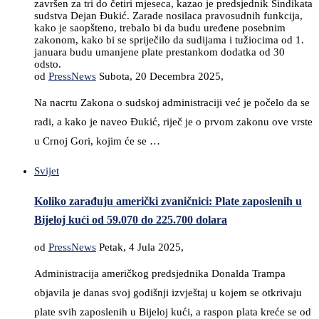
završen za tri do četiri mjeseca, kazao je predsjednik Sindikata
sudstva Dejan Đukić. Zarade nosilaca pravosudnih funkcija,
kako je saopšteno, trebalo bi da budu uređene posebnim
zakonom, kako bi se spriječilo da sudijama i tužiocima od 1.
januara budu umanjene plate prestankom dodatka od 30
odsto.
od
PressNews
Subota, 20 Decembra 2025,
Na nacrtu Zakona o sudskoj administraciji već je počelo da se
radi, a kako je naveo Đukić, riječ je o prvom zakonu ove vrste
u Crnoj Gori, kojim će se …
Svijet
Koliko zarađuju američki zvaničnici: Plate zaposlenih u
Bijeloj kući od 59.070 do 225.700 dolara
od
PressNews
Petak, 4 Jula 2025,
Administracija američkog predsjednika Donalda Trampa
objavila je danas svoj godišnji izvještaj u kojem se otkrivaju
plate svih zaposlenih u Bijeloj kući, a raspon plata kreće se od