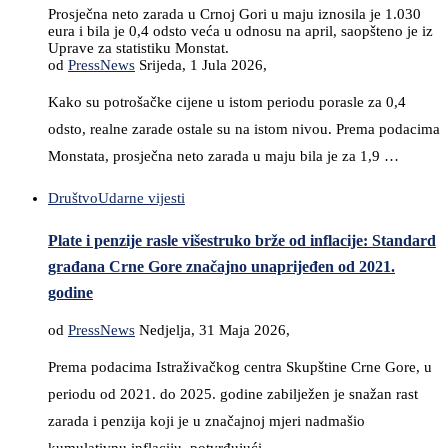
Prosječna neto zarada u Crnoj Gori u maju iznosila je 1.030
eura i bila je 0,4 odsto veća u odnosu na april, saopšteno je iz
Uprave za statistiku Monstat.
od
PressNews
Srijeda, 1 Jula 2026,
Kako su potrošačke cijene u istom periodu porasle za 0,4
odsto, realne zarade ostale su na istom nivou. Prema podacima
Monstata, prosječna neto zarada u maju bila je za 1,9 …
Društvo
Udarne vijesti
Plate i penzije rasle višestruko brže od inflacije: Standard
građana Crne Gore značajno unaprijeđen od 2021.
godine
od
PressNews
Nedjelja, 31 Maja 2026,
Prema podacima Istraživačkog centra Skupštine Crne Gore, u
periodu od 2021. do 2025. godine zabilježen je snažan rast
zarada i penzija koji je u značajnoj mjeri nadmašio