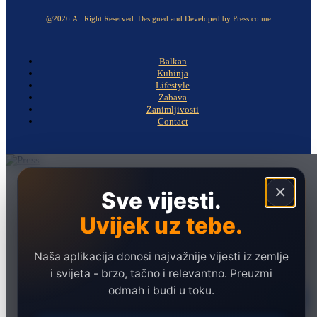
@2026.All Right Reserved. Designed and Developed by Press.co.me
Balkan
Kuhinja
Lifestyle
Zabava
Zanimljivosti
Contact
Naslovna
×
Sve vijesti.
Politika
Uvijek uz tebe.
Društvo
Hronika
Naša aplikacija donosi najvažnije vijesti iz zemlje
Ekonomija
i svijeta - brzo, tačno i relevantno. Preuzmi
odmah i budi u toku.
Sport
Marketing