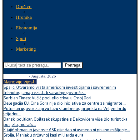
Društvo
Hronika
Ekonomija
Sport
Marketing
Pretraga
7 Augusta, 2026
Najnovije vijesti:
Spajić: Otvaramo vrata američkim investicijama i savremenim
tehnologijama, rezultati saradnje govoriće...
Serbian Times: Vučić podijelio crkvu u Crnoj Gori
Delegacija EU: Crna Gora nije dio inicijative za centre za migrante,...
Potpisan ugovor za prvu fazu stambenog projekta na Veljem brdu
vrijednu...
Danski političar: Obilazak skupštine s Dajkovićem više bio turistička
posjeta, moraću...
Kljajić obmanuo javnost: ASK nije dao ni usmeno ni pisano mišljenje...
Srbija: Manjak u državnoj kasi milijardu eura