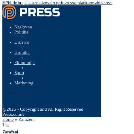
MPNI do kraja jula realizovalo gotovo sve planirane aktivnosti
Naslovna
Politika
Društvo
Hronika
Ekonomija
Sport
Marketing
7 Augusta, 2026
@2025 - Copyright and All Right Reserved
Press.co.me
Home
»
Zaraženi
Tag:
Zaraženi