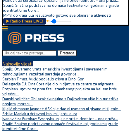
Ivanović za Eurokaz: Evropska unija ne briše identitet – ona pruža...
Spajić: Snažno podržavamo domaće festivale koji godinama grade
identitet Crne Gore...
MPNI do kraja jula realizovalo gotovo sve planirane aktivnosti
▶️ Radio Press LIVE!
🔊
Pretraga
Najnovije vijesti:
Spajić: Otvaramo vrata američkim investicijama i savremenim
tehnologijama, rezultati saradnje govoriće...
Serbian Times: Vučić podijelio crkvu u Crnoj Gori
Delegacija EU: Crna Gora nije dio inicijative za centre za migrante,...
Potpisan ugovor za prvu fazu stambenog projekta na Veljem brdu
vrijednu...
Danski političar: Obilazak skupštine s Dajkovićem više bio turistička
posjeta, moraću...
Kljajić obmanuo javnost: ASK nije dao ni usmeno ni pisano mišljenje...
Srbija: Manjak u državnoj kasi milijardu eura
Ivanović za Eurokaz: Evropska unija ne briše identitet – ona pruža...
Spajić: Snažno podržavamo domaće festivale koji godinama grade
identitet Crne Gore...