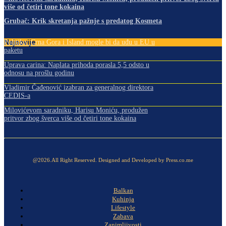
više od četiri tone kokaina
Grubač: Krik skretanja pažnje s predatog Kosmeta
Najnovije
Politiko: Crna Gora i Island mogle bi da uđu u EU u
paketu
Uprava carina: Naplata prihoda porasla 5,5 odsto u
odnosu na prošlu godinu
Vladimir Čađenović izabran za generalnog direktora
CEDIS-a
Milovićevom saradniku, Harisu Moniću, produžen
pritvor zbog šverca više od četiri tone kokaina
@2026.All Right Reserved. Designed and Developed by Press.co.me
Balkan
Kuhinja
Lifestyle
Zabava
Zanimljivosti