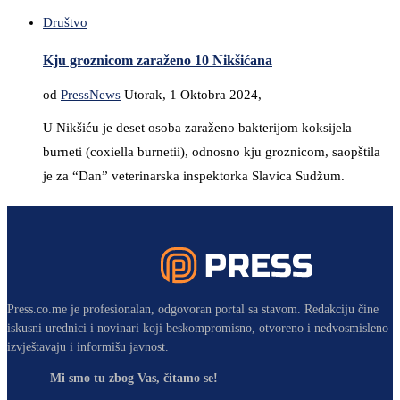
Društvo
Kju groznicom zaraženo 10 Nikšićana
od
PressNews
Utorak, 1 Oktobra 2024,
U Nikšiću je deset osoba zaraženo bakterijom koksijela
burneti (coxiella burnetii), odnosno kju groznicom, saopštila
je za “Dan” veterinarska inspektorka Slavica Sudžum.
Press.co.me je profesionalan, odgovoran portal sa stavom. Redakciju čine
iskusni urednici i novinari koji beskompromisno, otvoreno i nedvosmisleno
izvještavaju i informišu javnost.
Mi smo tu zbog Vas, čitamo se!