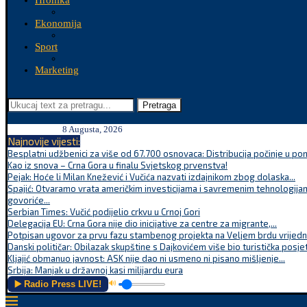
Hronika
Ekonomija
Sport
Marketing
Pretraga
8 Augusta, 2026
Najnovije vijesti:
Besplatni udžbenici za više od 67.700 osnovaca: Distribucija počinje u po
Kao iz snova – Crna Gora u finalu Svjetskog prvenstva!
Pejak: Hoće li Milan Knežević i Vučića nazvati izdajnikom zbog dolaska...
Spajić: Otvaramo vrata američkim investicijama i savremenim tehnologijam
govoriće...
Serbian Times: Vučić podijelio crkvu u Crnoj Gori
Delegacija EU: Crna Gora nije dio inicijative za centre za migrante,...
Potpisan ugovor za prvu fazu stambenog projekta na Veljem brdu vrijednu
Danski političar: Obilazak skupštine s Dajkovićem više bio turistička posjet
Kljajić obmanuo javnost: ASK nije dao ni usmeno ni pisano mišljenje...
Srbija: Manjak u državnoj kasi milijardu eura
▶️ Radio Press LIVE!
🔊