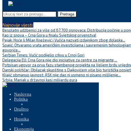
Pretraga
Najnovije vijesti:
Besplatni udžbenici za više od 67.700 osnovaca: Distribucija počinje u pon
Kao iz snova – Crna Gora u finalu Svjetskog prvenstva!
Pejak: Hoće li Milan Knežević i Vučića nazvati izdajnikom zbog dolaska...
Spajić: Otvaramo vrata američkim investicijama i savremenim tehnologijam
govoriće...
Serbian Times: Vučić podijelio crkvu u Crnoj Gori
Delegacija EU: Crna Gora nije dio inicijative za centre za migrante,...
Potpisan ugovor za prvu fazu stambenog projekta na Veljem brdu vrijednu
Danski političar: Obilazak skupštine s Dajkovićem više bio turistička posjet
Kljajić obmanuo javnost: ASK nije dao ni usmeno ni pisano mišljenje...
Srbija: Manjak u državnoj kasi milijardu eura
Naslovna
Politika
Društvo
Hronika
Ekonomija