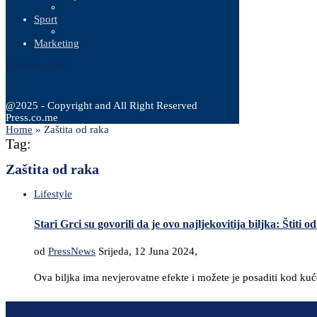
Sport
Marketing
8 Augusta, 2026
@2025 - Copyright and All Right Reserved
Press.co.me
Home
»
Zaštita od raka
Tag:
Zaštita od raka
Lifestyle
Stari Grci su govorili da je ovo najljekovitija biljka: Štiti 
od
PressNews
Srijeda, 12 Juna 2024,
Ova biljka ima nevjerovatne efekte i možete je posaditi kod kuć