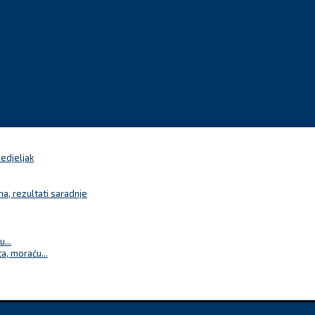
nedjeljak
a, rezultati saradnje
...
a, moraću...