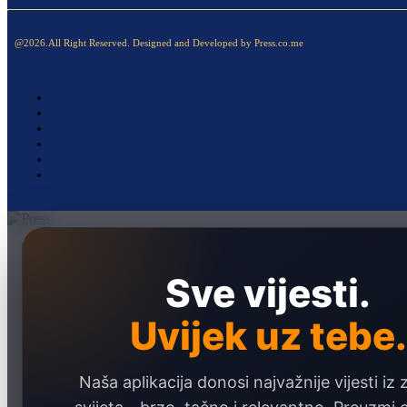
@2026.All Right Reserved. Designed and Developed by Press.co.me
Naslovna
Politika
Sve vijesti.
Društvo
Uvijek uz tebe.
Hronika
Ekonomija
Naša aplikacija donosi najvažnije vijesti iz 
Sport