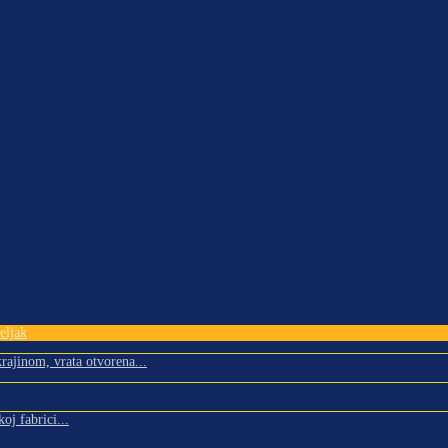
eljak
rajinom, vrata otvorena...
oj fabrici...