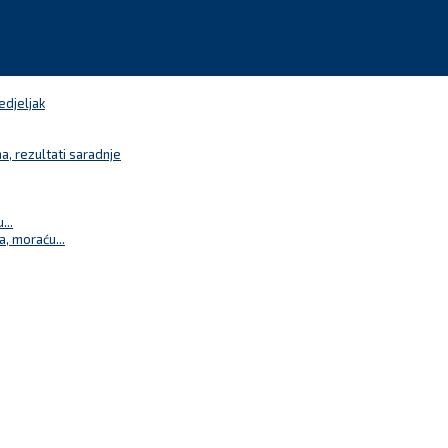
edjeljak
a, rezultati saradnje
...
a, moraću...