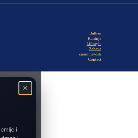
Balkan
Kuhinja
Lifestyle
Zabava
Zanimljivosti
Contact
×
zemlje i