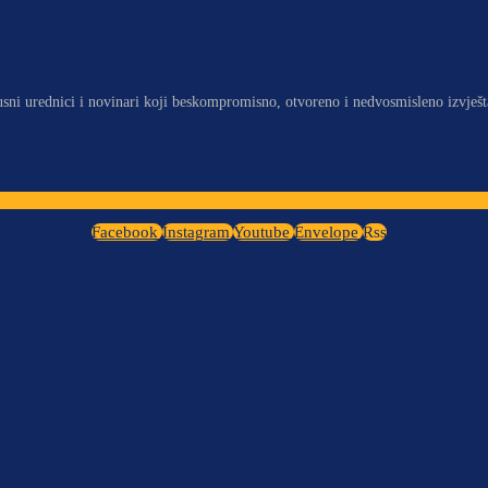
usni urednici i novinari koji beskompromisno, otvoreno i nedvosmisleno izvješt
Facebook
Instagram
Youtube
Envelope
Rss