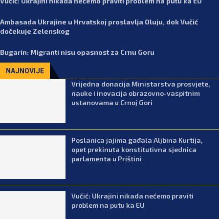
Vučić: Ukrajini nikada nećemo praviti problem na putu ka EU
Ambasada Ukrajine u Hrvatskoj proslavlja Oluju, dok Vučić
dočekuje Zelenskog
Bugarin: Migranti nisu opasnost za Crnu Goru
NAJNOVIJE
Vrijedna donacija Ministarstva prosvjete,
nauke i inovacija obrazovno-vaspitnim
ustanovama u Crnoj Gori
Poslanica jajima gađala Aljbina Kurtija,
opet prekinuta konstitutivna sjednica
parlamenta u Prištini
Vučić: Ukrajini nikada nećemo praviti
problem na putu ka EU