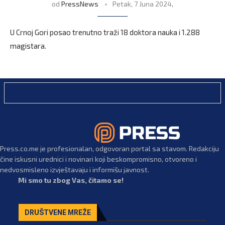
od
PressNews
Petak, 7 Juna 2024,
U Crnoj Gori posao trenutno traži 18 doktora nauka i 1.288
magistara.
Press.co.me je profesionalan, odgovoran portal sa stavom. Redakciju
čine iskusni urednici i novinari koji beskompromisno, otvoreno i
nedvosmisleno izvještavaju i informišu javnost.
Mi smo tu zbog Vas, čitamo se!
DRUŠTVENE MREŽE