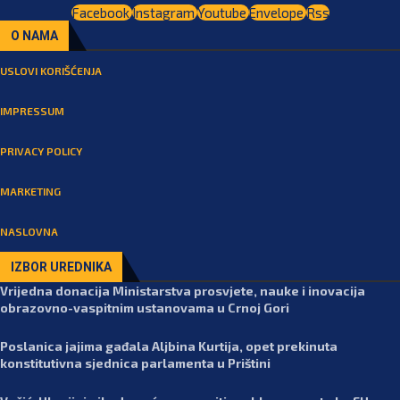
Facebook
Instagram
Youtube
Envelope
Rss
O NAMA
USLOVI KORIŠĆENJA
IMPRESSUM
PRIVACY POLICY
MARKETING
NASLOVNA
IZBOR UREDNIKA
Vrijedna donacija Ministarstva prosvjete, nauke i inovacija
obrazovno-vaspitnim ustanovama u Crnoj Gori
Poslanica jajima gađala Aljbina Kurtija, opet prekinuta
konstitutivna sjednica parlamenta u Prištini