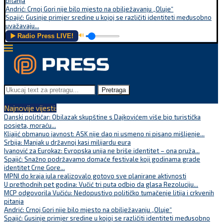
pitanja
Andrić: Crnoj Gori nije bilo mjesto na obilježavanju „Oluje“
Spajić: Gusinje primjer sredine u kojoj se različiti identiteti međusobno
uvažavaju...
▶️ Radio Press LIVE!
🔊
Pretraga
Najnovije vijesti:
Danski političar: Obilazak skupštine s Dajkovićem više bio turistička
posjeta, moraću...
Kljajić obmanuo javnost: ASK nije dao ni usmeno ni pisano mišljenje...
Srbija: Manjak u državnoj kasi milijardu eura
Ivanović za Eurokaz: Evropska unija ne briše identitet – ona pruža...
Spajić: Snažno podržavamo domaće festivale koji godinama grade
identitet Crne Gore...
MPNI do kraja jula realizovalo gotovo sve planirane aktivnosti
U prethodnih pet godina: Vučić tri puta odbio da glasa Rezoluciju...
MCP odgovorila Vučiću: Nedopustivo političko tumačenje litija i crkvenih
pitanja
Andrić: Crnoj Gori nije bilo mjesto na obilježavanju „Oluje“
Spajić: Gusinje primjer sredine u kojoj se različiti identiteti međusobno