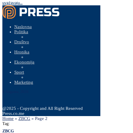
uvažavaju...
Naslovna
Politika
Društvo
Hronika
Ekonomija
Sport
Marketing
6 Augusta, 2026
@2025 - Copyright and All Right Reserved
Press.co.me
Home
»
ZBCG
»
Page 2
Tag:
ZBCG