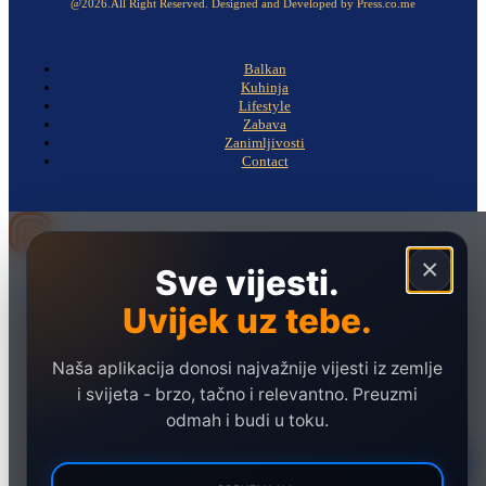
@2026.All Right Reserved. Designed and Developed by Press.co.me
Balkan
Kuhinja
Lifestyle
Zabava
Zanimljivosti
Contact
×
Sve vijesti.
Naslovna
Politika
Uvijek uz tebe.
Društvo
Naša aplikacija donosi najvažnije vijesti iz zemlje
Hronika
i svijeta - brzo, tačno i relevantno. Preuzmi
Ekonomija
odmah i budi u toku.
Sport