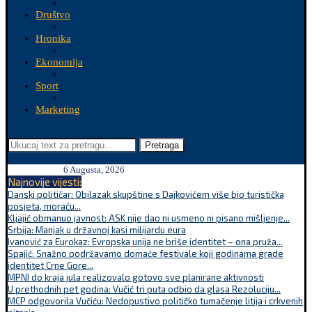
Društvo
Hronika
Ekonomija
Sport
Marketing
Pretraga
6 Augusta, 2026
Najnovije vijesti:
Danski političar: Obilazak skupštine s Dajkovićem više bio turistička
posjeta, moraću...
Kljajić obmanuo javnost: ASK nije dao ni usmeno ni pisano mišljenje...
Srbija: Manjak u državnoj kasi milijardu eura
Ivanović za Eurokaz: Evropska unija ne briše identitet – ona pruža...
Spajić: Snažno podržavamo domaće festivale koji godinama grade
identitet Crne Gore...
MPNI do kraja jula realizovalo gotovo sve planirane aktivnosti
U prethodnih pet godina: Vučić tri puta odbio da glasa Rezoluciju...
MCP odgovorila Vučiću: Nedopustivo političko tumačenje litija i crkvenih