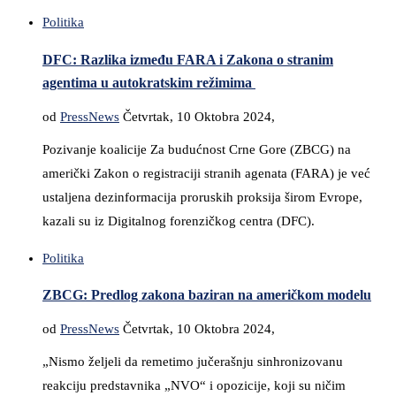
Politika
DFC: Razlika između FARA i Zakona o stranim
agentima u autokratskim režimima
od
PressNews
Četvrtak, 10 Oktobra 2024,
Pozivanje koalicije Za budućnost Crne Gore (ZBCG) na
američki Zakon o registraciji stranih agenata (FARA) je već
ustaljena dezinformacija proruskih proksija širom Evrope,
kazali su iz Digitalnog forenzičkog centra (DFC).
Politika
ZBCG: Predlog zakona baziran na američkom modelu
od
PressNews
Četvrtak, 10 Oktobra 2024,
„Nismo željeli da remetimo jučerašnju sinhronizovanu
reakciju predstavnika „NVO“ i opozicije, koji su ničim