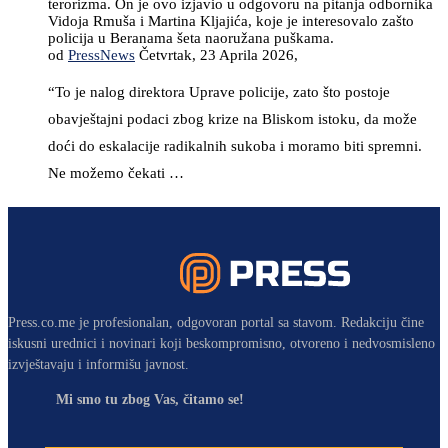
terorizma. On je ovo izjavio u odgovoru na pitanja odbornika
Vidoja Rmuša i Martina Kljajića, koje je interesovalo zašto
policija u Beranama šeta naoružana puškama.
od
PressNews
Četvrtak, 23 Aprila 2026,
“To je nalog direktora Uprave policije, zato što postoje
obavještajni podaci zbog krize na Bliskom istoku, da može
doći do eskalacije radikalnih sukoba i moramo biti spremni.
Ne možemo čekati …
Press.co.me je profesionalan, odgovoran portal sa stavom. Redakciju čine
iskusni urednici i novinari koji beskompromisno, otvoreno i nedvosmisleno
izvještavaju i informišu javnost.
Mi smo tu zbog Vas, čitamo se!