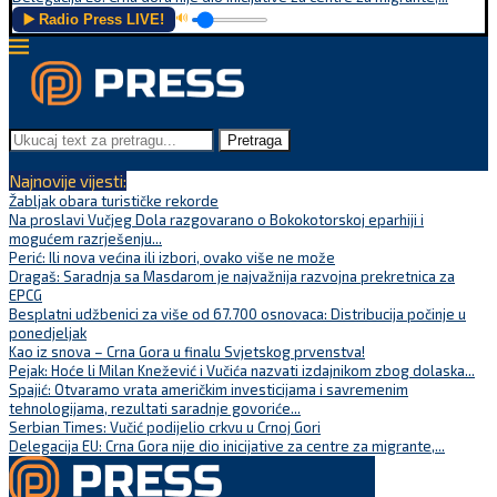
▶️ Radio Press LIVE!
🔊
Pretraga
Najnovije vijesti:
Žabljak obara turističke rekorde
Na proslavi Vučjeg Dola razgovarano o Bokokotorskoj eparhiji i
mogućem razrješenju...
Perić: Ili nova većina ili izbori, ovako više ne može
Dragaš: Saradnja sa Masdarom je najvažnija razvojna prekretnica za
EPCG
Besplatni udžbenici za više od 67.700 osnovaca: Distribucija počinje u
ponedjeljak
Kao iz snova – Crna Gora u finalu Svjetskog prvenstva!
Pejak: Hoće li Milan Knežević i Vučića nazvati izdajnikom zbog dolaska...
Spajić: Otvaramo vrata američkim investicijama i savremenim
tehnologijama, rezultati saradnje govoriće...
Serbian Times: Vučić podijelio crkvu u Crnoj Gori
Delegacija EU: Crna Gora nije dio inicijative za centre za migrante,...