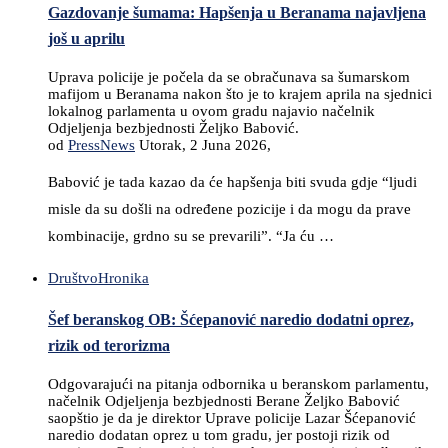
Gazdovanje šumama: Hapšenja u Beranama najavljena
još u aprilu
Uprava policije je počela da se obračunava sa šumarskom
mafijom u Beranama nakon što je to krajem aprila na sjednici
lokalnog parlamenta u ovom gradu najavio načelnik
Odjeljenja bezbjednosti Željko Babović.
od
PressNews
Utorak, 2 Juna 2026,
Babović je tada kazao da će hapšenja biti svuda gdje “ljudi
misle da su došli na određene pozicije i da mogu da prave
kombinacije, grdno su se prevarili”. “Ja ću …
Društvo
Hronika
Šef beranskog OB: Šćepanović naredio dodatni oprez,
rizik od terorizma
Odgovarajući na pitanja odbornika u beranskom parlamentu,
načelnik Odjeljenja bezbjednosti Berane Željko Babović
saopštio je da je direktor Uprave policije Lazar Šćepanović
naredio dodatan oprez u tom gradu, jer postoji rizik od