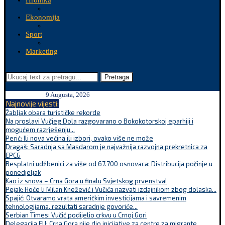
Hronika
Ekonomija
Sport
Marketing
Pretraga
9 Augusta, 2026
Najnovije vijesti:
Žabljak obara turističke rekorde
Na proslavi Vučjeg Dola razgovarano o Bokokotorskoj eparhiji i
mogućem razrješenju...
Perić: Ili nova većina ili izbori, ovako više ne može
Dragaš: Saradnja sa Masdarom je najvažnija razvojna prekretnica za
EPCG
Besplatni udžbenici za više od 67.700 osnovaca: Distribucija počinje u
ponedjeljak
Kao iz snova – Crna Gora u finalu Svjetskog prvenstva!
Pejak: Hoće li Milan Knežević i Vučića nazvati izdajnikom zbog dolaska...
Spajić: Otvaramo vrata američkim investicijama i savremenim
tehnologijama, rezultati saradnje govoriće...
Serbian Times: Vučić podijelio crkvu u Crnoj Gori
Delegacija EU: Crna Gora nije dio inicijative za centre za migrante,...