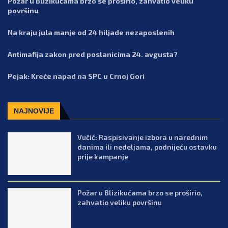
Požar u Blizikućama brzo se proširio, zahvatio veliku
površinu
Na kraju jula manje od 24 hiljade nezaposlenih
Antimafija zakon pred poslanicima 24. avgusta?
Pejak: Kreće napad na SPC u Crnoj Gori
NAJNOVIJE
Vučić: Raspisivanje izbora u narednim
danima ili nedeljama, podnijeću ostavku
prije kampanje
Požar u Blizikućama brzo se proširio,
zahvatio veliku površinu