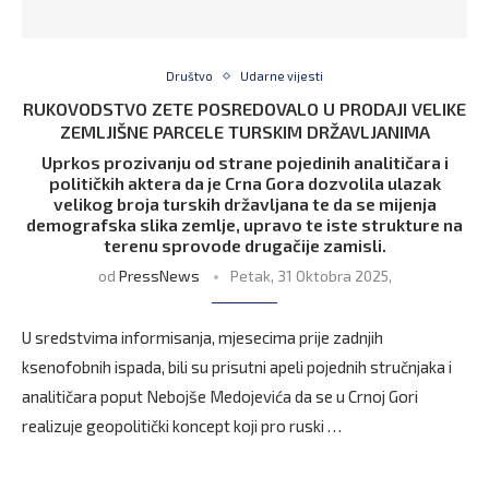
Društvo
Udarne vijesti
RUKOVODSTVO ZETE POSREDOVALO U PRODAJI VELIKE
ZEMLJIŠNE PARCELE TURSKIM DRŽAVLJANIMA
Uprkos prozivanju od strane pojedinih analitičara i
političkih aktera da je Crna Gora dozvolila ulazak
velikog broja turskih državljana te da se mijenja
demografska slika zemlje, upravo te iste strukture na
terenu sprovode drugačije zamisli.
od
PressNews
Petak, 31 Oktobra 2025,
U sredstvima informisanja, mjesecima prije zadnjih
ksenofobnih ispada, bili su prisutni apeli pojednih stručnjaka i
analitičara poput Nebojše Medojevića da se u Crnoj Gori
realizuje geopolitički koncept koji pro ruski …