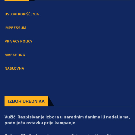
USLOVI KORIŠĆENJA
IMPRESSUM
PRIVACY POLICY
MARKETING
NASLOVNA
IZBOR UREDNIKA
Vučić: Raspisivanje izbora u narednim danima ili nedeljama,
podnijeću ostavku prije kampanje