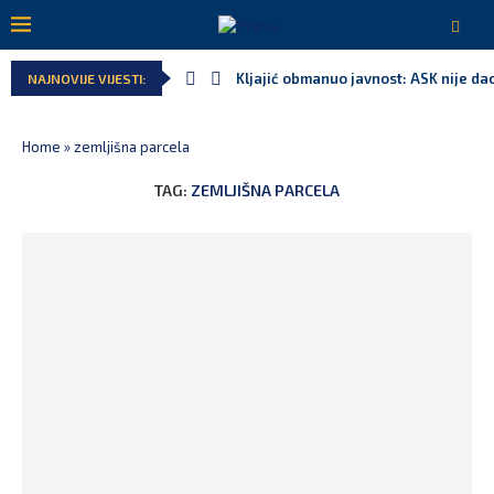
Kljajić obmanuo javnost: ASK nije dao
NAJNOVIJE VIJESTI:
Home
»
zemljišna parcela
TAG:
ZEMLJIŠNA PARCELA