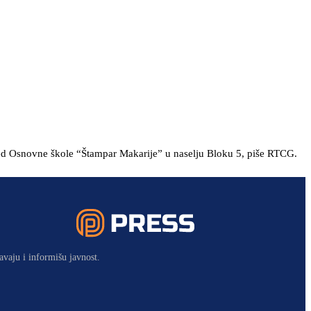
pred Osnovne škole “Štampar Makarije” u naselju Bloku 5, piše RTCG.
avaju i informišu javnost.