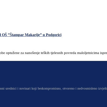
ed OŠ ”Štampar Makarije” u Podgorici
osobe optužene za nanošenje teških tjelesnih povreda maloljetnicima is
usni urednici i novinari koji beskompromisno, otvoreno i nedvosmisleno izvješt