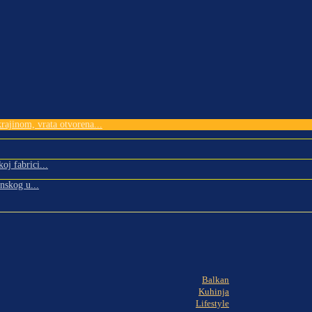
rajinom, vrata otvorena...
oj fabrici...
nskog u...
Balkan
Kuhinja
Lifestyle