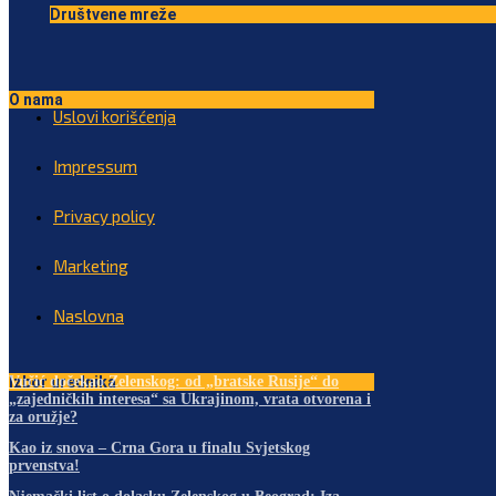
Društvene mreže
O nama
Uslovi korišćenja
Impressum
Privacy policy
Marketing
Naslovna
Izbor urednika
Vučić dočekao Zelenskog: od „bratske Rusije“ do
„zajedničkih interesa“ sa Ukrajinom, vrata otvorena i
za oružje?
Kao iz snova – Crna Gora u finalu Svjetskog
prvenstva!