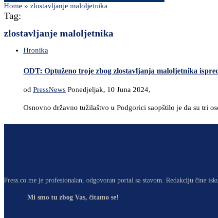
Home
»
zlostavljanje maloljetnika
Tag:
zlostavljanje maloljetnika
Hronika
ODT: Optuženo troje zbog zlostavljanja maloljetnika ispr
od
PressNews
Ponedjeljak, 10 Juna 2024,
Osnovno državno tužilaštvo u Podgorici saopštilo je da su tri 
Press.co.me je profesionalan, odgovoran portal sa stavom. Redakciju čine isk
Mi smo tu zbog Vas, čitamo se!