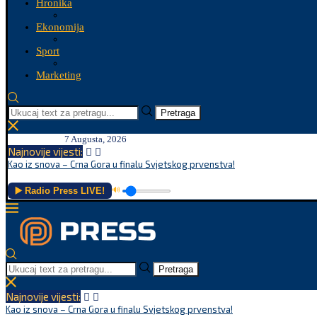
Hronika
Ekonomija
Sport
Marketing
Pretraga
7 Augusta, 2026
Najnovije vijesti:
Kao iz snova – Crna Gora u finalu Svjetskog prvenstva!
▶️ Radio Press LIVE!
🔊
Pretraga
Najnovije vijesti:
Kao iz snova – Crna Gora u finalu Svjetskog prvenstva!