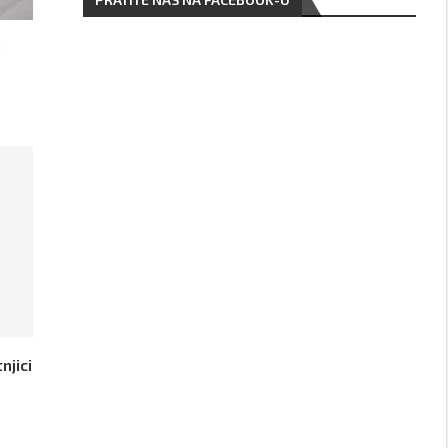
i
njici