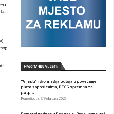
renu
 kcal
a).
 zbog
ata.
NAJČITANIJE VIJESTI:
“Vijesti” i dio medija odbijaju povećanje
plata zaposlenima, RTCG spremna za
potpis
Ponedjeljak, 17 Februara 2025,
Pametni nadzor u Podgorici: Prve kazne već