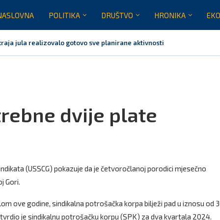
NASLOVNA
POLITIKA
DRUŠTVO
HRONIKA
EKO
raja jula realizovalo gotovo sve planirane aktivnosti
nih pet godina: Vučić tri puta odbio da glasa Rezoluciju...
orila Vučiću: Nedopustivo političko tumačenje litija i crkvenih pitanja
rnoj Gori nije bilo mjesto na obilježavanju „Oluje“
usinje primjer sredine u kojoj se različiti identiteti međusobno uvažavaj
va Marovića do zastare presude
trebne dvije plate
sindikata (USSCG) pokazuje da je četvoročlanoj porodici mjesečno
j Gori.
m ove godine, sindikalna potrošačka korpa bilježi pad u iznosu od 
a utvrdio je sindikalnu potrošačku korpu (SPK) za dva kvartala 2024.