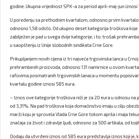
godine. Ukupna vrijednost SPK-a za period april-maj-jun iznosi 
U poređenju sa prethodnim kvartalom, odnosno prvim kvartalom 
odnosno 1,58 odsto. Od ukupno deset kategorija troškova koje
zabilježen je pad u svega dvije kategorije, i to: trošak prehram
u saopštenju iz Unije slobodnih sindikata Crne Gore.
Prikupljanjem novih cijena iz tri najveća trgovinska lanca u Crno
prehrambenih proizvoda, odnosno 131 namirnice u ovom kvartalu 
rafovima posmatranih trgovinskih lanaca u momentu popisivanj
kvartalu godine iznosi 585 eura.
– Iznos ove kategorije troškova niži je za 20 eura u odnosu na pr
od 3,31%. Na pad troškova koja domaćinstvo imaju u cilju obezb
marži koju je sprovela Vlada Crne Gore tokom aprila i maja tek
značaja za život i zdravlje ljudi, odnosno za 500 artikala, od k
Dodaju da utvrđeni iznos od 585 eura predstavlja iznos koji je,