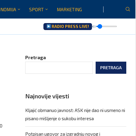
NOMIJA
SPORT
MARKETING
RADIO PRESS LIVE!
u...
Pretraga
PRETRAGA
Najnovije vijesti
Kljajić obmanuo javnost: ASK nije dao ni usmeno ni
pisano mišljenje o sukobu interesa
30
Potpisan ugovor za izgradnju novog i