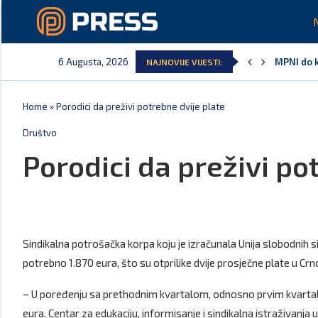
6 Augusta, 2026
MPNI do k
NAJNOVIJE VIJESTI:
U prethod
MCP odgov
Andrić: C
Spajić: G
Vučić ču
Home
»
Porodici da preživi potrebne dvije plate
Društvo
Porodici da preživi po
Sindikalna potrošačka korpa koju je izračunala Unija slobodnih 
potrebno 1.870 eura, što su otprilike dvije prosječne plate u Crno
– U poređenju sa prethodnim kvartalom, odnosno prvim kvartalo
eura. Centar za edukaciju, informisanje i sindikalna istraživanj