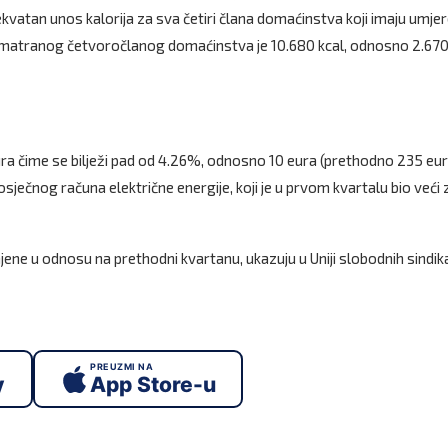
vatan unos kalorija za sva četiri člana domaćinstva koji imaju umje
smatranog četvoročlanog domaćinstva je 10.680 kcal, odnosno 2.670
ra čime se bilježi pad od 4.26%, odnosno 10 eura (prethodno 235 eur
ječnog računa električne energije, koji je u prvom kvartalu bio veći
ene u odnosu na prethodni kvartanu, ukazuju u Uniji slobodnih sindik
PREUZMI NA
y
App Store-u