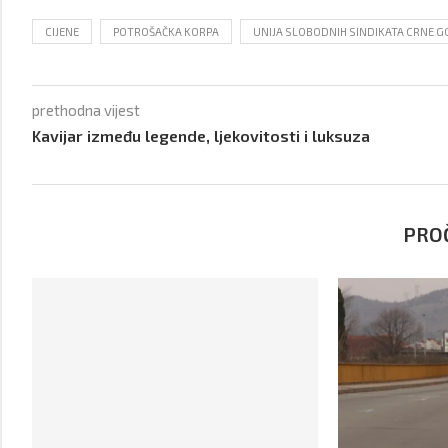
CIJENE
POTROŠAČKA KORPA
UNIJA SLOBODNIH SINDIKATA CRNE G
prethodna vijest
Kavijar između legende, ljekovitosti i luksuza
PROČ