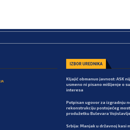
IZBOR UREDNIKA
Kljajić obmanuo javnost: ASK nij
JA
usmeno ni pisano mišljenje o s
interesa
Potpisan ugovor za izgradnju n
rekonstrukciju postojećeg most
produžetku Bulevara Vojislavlj
Srbija: Manjak u državnoj kasi m