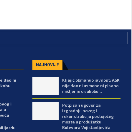
NAJNOVIJE
e dao ni
Kljajić obmanuo javnost: ASK
ukobu
nije dao ni usmeno ni pisano
mišljenje o sukobu...
ovog i
Potpisan ugovor za
a u
izgradnju novog i
evića
rekonstrukciju postojećeg
mosta u produžetku
Bulevara Vojislavljevića
ilijardu