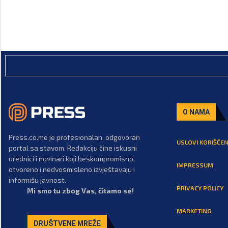
O NAMA
Press.co.me je profesionalan, odgovoran
USLOVI KORIŠĆEN
portal sa stavom. Redakciju čine iskusni
urednici i novinari koji beskompromisno,
IMPRESSUM
otvoreno i nedvosmisleno izvještavaju i
informišu javnost.
PRIVACY POLICY
Mi smo tu zbog Vas, čitamo se!
MARKETING
DRUŠTVENE MREŽE