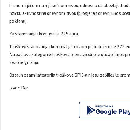
hranom i pićem na mjesečnom nivou, odnosno da obezbijedi adek
fizičku aktivnost na dnevnom nivou (prosječan dnevni unos po
po članu).
Za stanovanje i komunalije 225 eura
Troškovi stanovanja i komunalija u ovom periodu iznose 225 eu
Na pad ove kategorije troškova prevashodno je uticao iznos pros
sezone grijanja.
Ostalih osam kategorija troškova SPK-a nijesu zabilježile promj
Izvor: Dan
PREUZMI NA
Google Pla