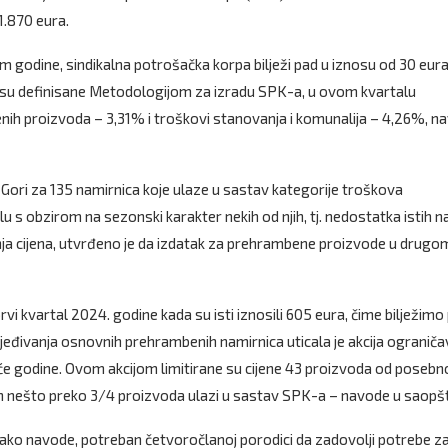
1.870 eura.
godine, sindikalna potrošačka korpa bilježi pad u iznosu od 30 eura
 su definisane Metodologijom za izradu SPK-a, u ovom kvartalu
benih proizvoda – 3,31% i troškovi stanovanja i komunalija – 4,26%, n
j Gori za 135 namirnica koje ulaze u sastav kategorije troškova
s obzirom na sezonski karakter nekih od njih, tj. nedostatka istih n
a cijena, utvrđeno je da izdatak za prehrambene proizvode u drugo
vi kvartal 2024. godine kada su isti iznosili 605 eura, čime bilježimo
jeđivanja osnovnih prehrambenih namirnica uticala je akcija ograniča
uće godine. Ovom akcijom limitirane su cijene 43 proizvoda od poseb
ojih nešto preko 3/4 proizvoda ulazi u sastav SPK-a – navode u saopš
 kako navode, potreban četvoročlanoj porodici da zadovolji potrebe z