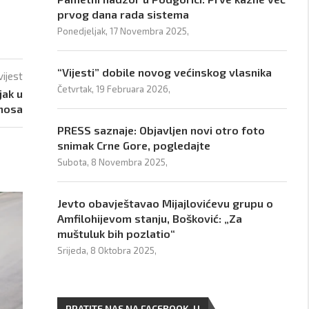
prvog dana rada sistema
Ponedjeljak, 17 Novembra 2025,
“Vijesti” dobile novog većinskog vlasnika
vijest
Četvrtak, 19 Februara 2026,
jak u
inosa
PRESS saznaje: Objavljen novi otro foto
snimak Crne Gore, pogledajte
Subota, 8 Novembra 2025,
Jevto obavještavao Mijajlovićevu grupu o
Amfilohijevom stanju, Bošković: „Za
muštuluk bih pozlatio“
Srijeda, 8 Oktobra 2025,
PRATITE NAS NA FACEBOOK-U