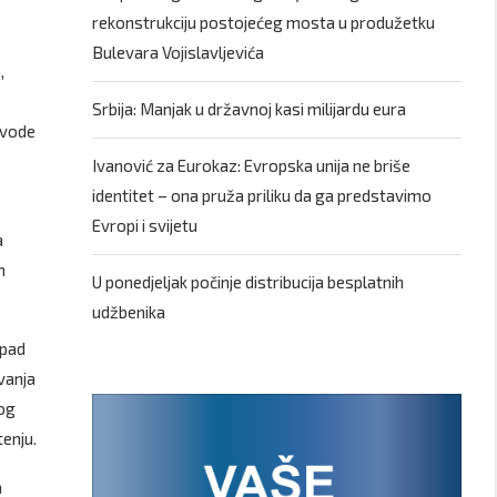
rekonstrukciju postojećeg mosta u produžetku
Bulevara Vojislavljevića
,
Srbija: Manjak u državnoj kasi milijardu eura
avode
Ivanović za Eurokaz: Evropska unija ne briše
identitet – ona pruža priliku da ga predstavimo
Evropi i svijetu
a
m
U ponedjeljak počinje distribucija besplatnih
udžbenika
 pad
vanja
nog
tenju.
a