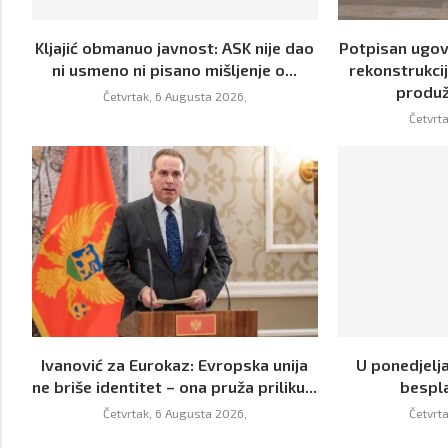
Kljajić obmanuo javnost: ASK nije dao
Potpisan ugov
ni usmeno ni pisano mišljenje o...
rekonstrukci
produž
Četvrtak, 6 Augusta 2026,
Četvrt
Ivanović za Eurokaz: Evropska unija
U ponedjelja
ne briše identitet – ona pruža priliku...
bespl
Četvrtak, 6 Augusta 2026,
Četvrt