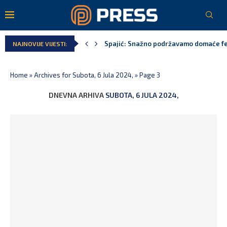
Spajić: Snažno podržavamo domaće fest
NAJNOVIJE VIJESTI:
MPNI do kraja jula realizovalo gotovo
U prethodnih pet godina: Vučić tri puta
MCP odgovorila Vučiću: Nedopustivo pol
Andrić: Crnoj Gori nije bilo mjesto na 
Spajić: Gusinje primjer sredine u kojoj
Home
»
Archives for Subota, 6 Jula 2024,
»
Page 3
DNEVNA ARHIVA
SUBOTA, 6 JULA 2024,