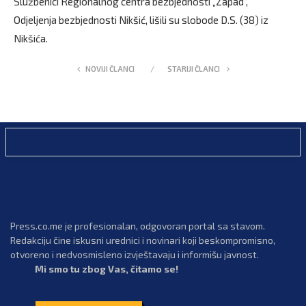
Službenici Regionalnog centra bezbjednosti „Zapad“,
Odjeljenja bezbjednosti Nikšić, lišili su slobode D.S. (38) iz
Nikšića.
NOVIJI ČLANCI
STARIJI ČLANCI
Press.co.me je profesionalan, odgovoran portal sa stavom.
Redakciju čine iskusni urednici i novinari koji beskompromisno,
otvoreno i nedvosmisleno izvještavaju i informišu javnost.
Mi smo tu zbog Vas, čitamo se!