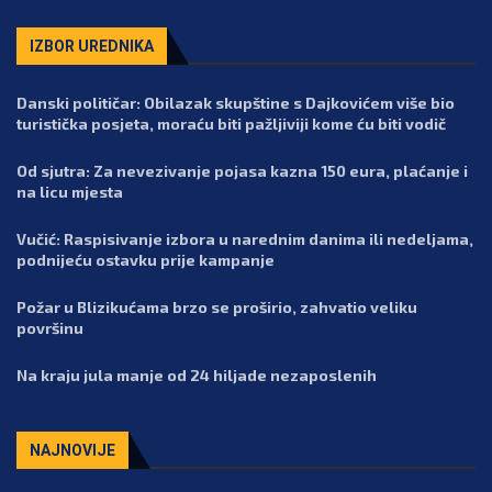
IZBOR UREDNIKA
Danski političar: Obilazak skupštine s Dajkovićem više bio
turistička posjeta, moraću biti pažljiviji kome ću biti vodič
Od sjutra: Za nevezivanje pojasa kazna 150 eura, plaćanje i
na licu mjesta
Vučić: Raspisivanje izbora u narednim danima ili nedeljama,
podnijeću ostavku prije kampanje
Požar u Blizikućama brzo se proširio, zahvatio veliku
površinu
Na kraju jula manje od 24 hiljade nezaposlenih
NAJNOVIJE