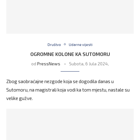
Društvo
Udarne vijesti
OGROMNE KOLONE KA SUTOMORU
od
PressNews
Subota, 6 Jula 2024,
Zbog saobraćajne nezgode koja se dogodila danas u
Sutomoru, na magistrali koja vodi ka tom mjestu, nastale su
velike gužve.