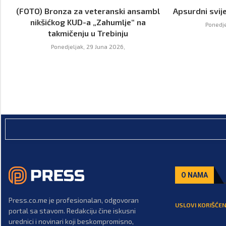
(FOTO) Bronza za veteranski ansambl
Apsurdni svije
nikšićkog KUD-a „Zahumlje“ na
Ponedje
takmičenju u Trebinju
Ponedjeljak, 29 Juna 2026,
O NAMA
Press.co.me je profesionalan, odgovoran
USLOVI KORIŠĆEN
portal sa stavom. Redakciju čine iskusni
urednici i novinari koji beskompromisno,