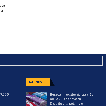
ota
ru
NAJNOVIJE
67.700
Besplatni udžbenici za više
u
od 67.700 osnovaca:
Distribucija počinje u