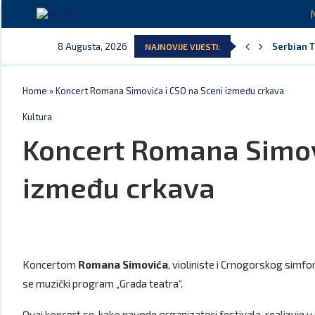
8 Augusta, 2026
Serbian T
NAJNOVIJE VIJESTI:
Delegacija
Potpisan 
Danski po
Kljajić o
Srbija: M
Home
»
Koncert Romana Simovića i CSO na Sceni između crkava
Kultura
Koncert Romana Simov
između crkava
Koncertom
Romana Simovića
, violiniste i Crnogorskog simfo
se muzički program „Grada teatra“.
Ovaj koncert se, kako navode organizatori festivala, realizuje 