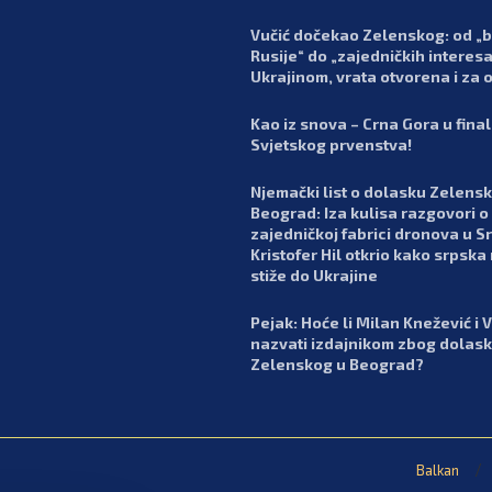
Vučić dočekao Zelenskog: od „
Rusije“ do „zajedničkih interesa
Ukrajinom, vrata otvorena i za 
Kao iz snova – Crna Gora u fina
Svjetskog prvenstva!
Njemački list o dolasku Zelens
Beograd: Iza kulisa razgovori o
zajedničkoj fabrici dronova u Srb
Kristofer Hil otkrio kako srpska
stiže do Ukrajine
Pejak: Hoće li Milan Knežević i 
nazvati izdajnikom zbog dolas
Zelenskog u Beograd?
Balkan