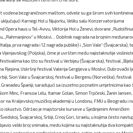
st vođena bezgraničnom maštom, odvele su ga širom svih kontinena
ljučujući Karnegi Hol u Njujorku, Veliku salu Konzervatorijuma
d Opera haus u Tel-Avivu, Viktorija Hol u Ženevi, dvorane „Rudolfinu
genu, „Rahmanjinov“ u Moskvi… Dobitnik nagrada na brojnim međunar
alija, prva nagrada i 12 nagrada publike) i „Sion Vale“ (Švajcarska), t
a Vijenjavskog (Poljska), čime je uvršten među najistaknutije violinist
estivalima kao što su festival u Verbijeu (Švajcarska), festival „Bijel
a Rjepina, Uskršnji festival Valerija Gergijeva u Moskvi, Dubrovački lje
biji, Sion Vale u Švajcarskoj, festival u Bergenu (Norveška), festival
al Granadeu Španiji; sarađujući sa izuzetno poznatim umjetnicima kao 
lom Minc, Fransoa Lelu, Itamar Golan, Simon Trpčeski, Žanin Jansen,
sor na Kraljevskoj muzičkoj akademiji u Londonu, FMU u Beogradu i n
o iskustvo. Održao je majstorske kurseve u Sjedinjenim Američkim
ji, Švedskoj, Švajcarskoj, Srbiji, Crnoj Gori, Izraelu, u kojima često nast
javio veliki broj snimaka, među kojima su najistaknutija dva kompak