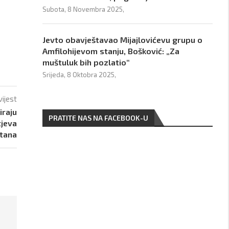
Subota, 8 Novembra 2025,
Jevto obavještavao Mijajlovićevu grupu o
Amfilohijevom stanju, Bošković: „Za
muštuluk bih pozlatio“
Srijeda, 8 Oktobra 2025,
vijest
iraju
PRATITE NAS NA FACEBOOK-U
tjeva
tana