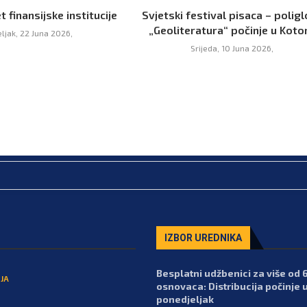
t finansijske institucije
Svjetski festival pisaca – poligl
„Geoliteratura“ počinje u Koto
ljak, 22 Juna 2026,
Srijeda, 10 Juna 2026,
IZBOR UREDNIKA
Besplatni udžbenici za više od 
JA
osnovaca: Distribucija počinje 
ponedjeljak