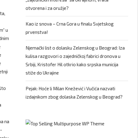
otvorena i za oružje?
ta,
Kao iz snova – Crna Gora u finalu Svjetskog
m“ u
prvenstva!
odnim
e
Njemački list o dolasku Zelenskog u Beograd: Iza
e
kulisa razgovori o zajedničkoj fabrici dronova u
e
Srbiji, Kristofer Hil otkrio kako srpska municija
tnji
stiže do Ukrajine
što
Pejak: Hoće li Milan Knežević i Vučića nazvati
izdajnikom zbog dolaska Zelenskog u Beograd?
a
upa na
t-