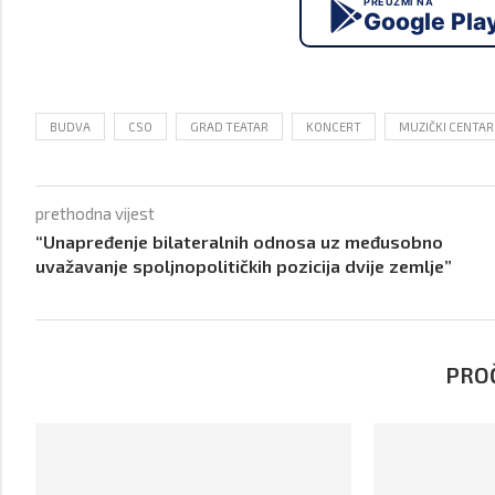
PREUZMI NA
Google Pla
BUDVA
CSO
GRAD TEATAR
KONCERT
MUZIČKI CENTAR
prethodna vijest
“Unapređenje bilateralnih odnosa uz međusobno
uvažavanje spoljnopolitičkih pozicija dvije zemlje”
PROČ