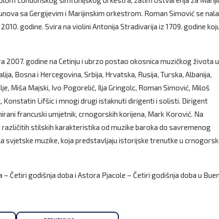
mblom Londonskog simfonijskog orkestra, zatim ostvarenja za Marij
azunova sa Gergijevim i Marijinskim orkestrom. Roman Simović se nala
10. godine. Svira na violini Antonija Stradivarija iz 1709. godine ko
ra 2007. godine na Cetinju i ubrzo postao okosnica muzičkog života u
lija, Bosna i Hercegovina, Srbija, Hrvatska, Rusija, Turska, Albanija,
je, Miša Majski, Ivo Pogorelić, Ilja Gringolc, Roman Simović, Miloš
nstatin Lifšic i mnogi drugi istaknuti dirigenti i solisti. Dirigent
ani francuski umjetnik, crnogorskih korijena, Mark Korović. Na
različitih stilskih karakteristika od muzike baroka do savremenog
la svjetske muzike, koja predstavljaju istorijske trenutke u crnogor
a – Četiri godišnja doba i Astora Pjacole – Četiri godišnja doba u Bue