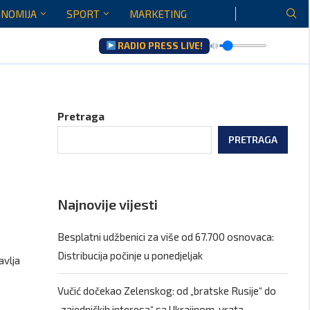
NOMIJA
SPORT
MARKETING
RADIO PRESS LIVE!
aću...
Pretraga
PRETRAGA
Najnovije vijesti
Besplatni udžbenici za više od 67.700 osnovaca:
Distribucija počinje u ponedjeljak
avlja
Vučić dočekao Zelenskog: od „bratske Rusije“ do
„zajedničkih interesa“ sa Ukrajinom, vrata