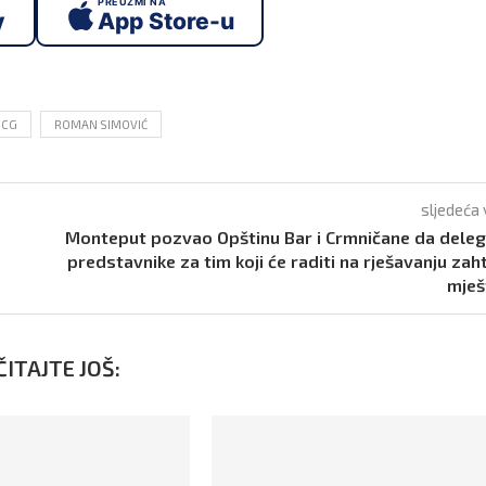
PREUZMI NA
y
App Store-u
 CG
ROMAN SIMOVIĆ
sljedeća 
Monteput pozvao Opštinu Bar i Crmničane da deleg
predstavnike za tim koji će raditi na rješavanju zah
mješ
ITAJTE JOŠ: