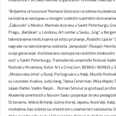
“Briljantna virtuoznost Romana Simovića i urođena muzikalno
na kojima je nastupao u mnogim vodećim svjetskim dvoranama uk
„Čajkovski“ u Moskvi, Marinski dvoranu u Sankt Peterburgu, Gran
Pragu, „Barbikan“ u Londonu, Art centar u Seulu, „Grig“ u Ber
takmičenjima među kojima se ističu priznanja „Rodolfo Lipicer“ (It
nagrade na takmičenjima violinista „Jampoljski“ (Rusija) i Henrik
svoje generacije. Kontinuirano nastupa na različitim istaknutim f
noći“ u Sankt Peterburgu, Transsibirski umjetnički festival Vadim
festival u Hrvatskoj, Kotor Art u Crnoj Gori, BEMUS i NOMUS u Sr
„Moskovska zima“ u Rusiji, Portogruaro u Italiji, Muzički festiv
su Leonidas Kvakos, Juđa Vang, Tabea Cimerman, Miša Majski, Š
Julijan Rahlin, Vadim Rjepin… Roman Simović je gostujući profe
Akademiji umetnosti u Novom Sadu i posjeduje široko pedagošk
Državama, Velikoj Britaniji, Južnoj Koreji, Japanu, Australiji, Itali
resitalima, kao solista sa orkestrom i u kamernim sastavima. Ob