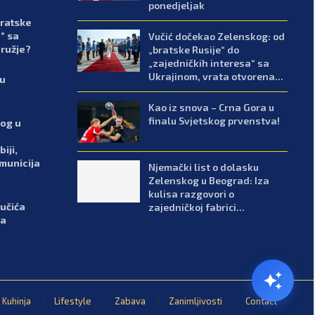
ponedjeljak
bratske
“ sa
Vučić dočekao Zelenskog: od
oružje?
„bratske Rusije“ do
„zajedničkih interesa“ sa
Ukrajinom, vrata otvorena...
lu
Kao iz snova – Crna Gora u
finalu Svjetskog prvenstva!
kog u
iji,
 municija
Njemački list o dolasku
Zelenskog u Beograd: Iza
kulisa razgovori o
Vučića
zajedničkoj fabrici...
ka
Kuhinja
Lifestyle
Zabava
Zanimljivosti
Contact