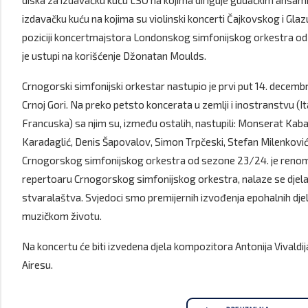
diska za izdavačku kuću LSO na kojima diriguje gudačkim ansa
izdavačku kuću na kojima su violinski koncerti Čajkovskog i Gl
poziciji koncertmajstora Londonskog simfonijskog orkestra od 20
je ustupi na korišćenje Džonatan Moulds.
Crnogorski simfonijski orkestar nastupio je prvi put 14. decemb
Crnoj Gori. Na preko petsto koncerata u zemlji i inostranstvu (Ita
Francuska) sa njim su, između ostalih, nastupili: Monserat Kabal
Karadaglić, Denis Šapovalov, Simon Trpčeski, Stefan Milenković, Ko
Crnogorskog simfonijskog orkestra od sezone 23/24. je renomir
repertoaru Crnogorskog simfonijskog orkestra, nalaze se djela 
stvaralaštva. Svjedoci smo premijernih izvođenja epohalnih dje
muzičkom životu.
Na koncertu će biti izvedena djela kompozitora Antonija Vivaldij
Airesu.