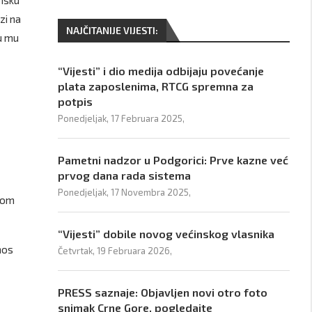
insku
zi na
NAJČITANIJE VIJESTI:
ju mu
“Vijesti” i dio medija odbijaju povećanje
plata zaposlenima, RTCG spremna za
potpis
Ponedjeljak, 17 Februara 2025,
Pametni nadzor u Podgorici: Prve kazne već
prvog dana rada sistema
Ponedjeljak, 17 Novembra 2025,
skom
“Vijesti” dobile novog većinskog vlasnika
nos
Četvrtak, 19 Februara 2026,
PRESS saznaje: Objavljen novi otro foto
snimak Crne Gore, pogledajte