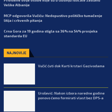
Prividene dvije osobe koje su u Gusinju isticale zastavu
Velike Albanije
MCP odgovorila Vučiću: Nedopustivo političko tumačenje
litija i crkvenih pitanja
Crna Gora za 19 godina stigla sa 36% na 54% prosjeka
standarda EU
NAJNOVIJE
Vučić ćuti dok Kurti krstari Gazivodama
Urošević: Nakon izbora naredne godine
ponovo ćemo formirati vlast bez DPS-a