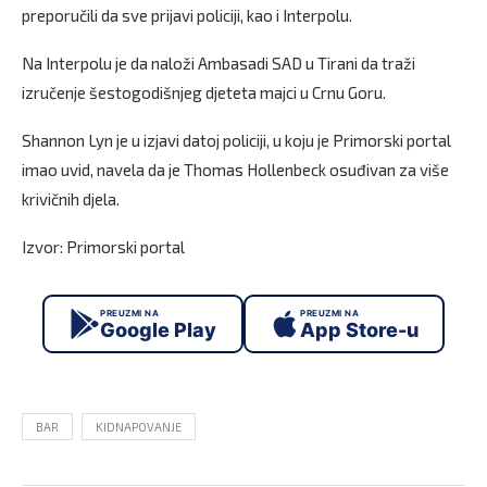
preporučili da sve prijavi policiji, kao i Interpolu.
Na Interpolu je da naloži Ambasadi SAD u Tirani da traži
izručenje šestogodišnjeg djeteta majci u Crnu Goru.
Shannon Lyn je u izjavi datoj policiji, u koju je Primorski portal
imao uvid, navela da je Thomas Hollenbeck osuđivan za više
krivičnih djela.
Izvor: Primorski portal
PREUZMI NA
PREUZMI NA
Google Play
App Store-u
BAR
KIDNAPOVANJE