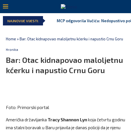
MCP odgovorila Vučiću: Nedopustivo polit
NAJNOVIJE VIJESTI:
Home
»
Bar: Otac kidnapovao maloljetnu kćerku i napustio Crnu Goru
Hronika
Bar: Otac kidnapovao maloljetnu
kćerku i napustio Crnu Goru
Foto: Primorski portal
Američka državljanka
Tracy Shannon Lyn
koja četvrtu godinu
ima stalni boravak u Baru prijavila je danas policiji da je njenu