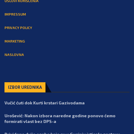
USLOVI KORIŠĆENJA
IMPRESSUM
PRIVACY POLICY
MARKETING
NASLOVNA
IZBOR UREDNIKA
Vučić ćuti dok Kurti krstari Gazivodama
Urošević: Nakon izbora naredne godine ponovo ćemo
formirati vlast bez DPS-a