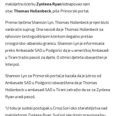
maloljetnu kćerku
Zynleea Ryan
kidnapovao njen
otac
Thomas Hollenbeck
, piše Primorski portal.
Prema riječima Shannon Lyn, Thomas Hollenbeck je njen bivši
vanbračni suprug. Ona navodi da je Thomas Hollenbeck sa
njihovom šestogodišnjom kćerkom ilegalno prešao
crnogorsko-albansku granicu. Shannon Lyn je informisana
preko Ambasade SAD u Podgorici da je u američkoj Ambasadi
u Tirani tražio pasoš za dijete. O otmici djeteta obavješten je
Interpol.
Shannon Lyn za Primorski portal je kazala da je jutros od
Ambasade SAD u Podgorici obavještena da je Thomas
Hollenbeck u ambasadi SAD u Tirani zatražio da se za Zynleea
Ryan uradi pasoš.
“U toku je sudski postupak u Crnoj Gori oko starateljstva nad
maloljetnom Zynleea Ryan. Sud još nije donio pravosnažnu