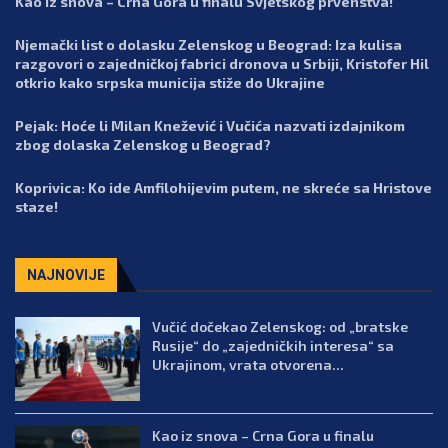
Kao iz snova – Crna Gora u finalu Svjetskog prvenstva!
Njemački list o dolasku Zelenskog u Beograd: Iza kulisa
razgovori o zajedničkoj fabrici dronova u Srbiji, Kristofer Hil
otkrio kako srpska municija stiže do Ukrajine
Pejak: Hoće li Milan Knežević i Vučića nazvati izdajnikom
zbog dolaska Zelenskog u Beograd?
Koprivica: Ko ide Amfilohijevim putem, ne skreće sa Hristove
staze!
NAJNOVIJE
Vučić dočekao Zelenskog: od „bratske
Rusije“ do „zajedničkih interesa“ sa
Ukrajinom, vrata otvorena...
Kao iz snova – Crna Gora u finalu