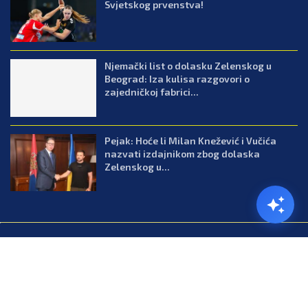
Svjetskog prvenstva!
Njemački list o dolasku Zelenskog u
Beograd: Iza kulisa razgovori o
zajedničkoj fabrici...
Pejak: Hoće li Milan Knežević i Vučića
nazvati izdajnikom zbog dolaska
Zelenskog u...
@2026.All Right Reserved. Designed and Developed by Press.co.me
Balkan
Kuhinja
Lifestyle
Zabava
Zanimljivosti
Contact