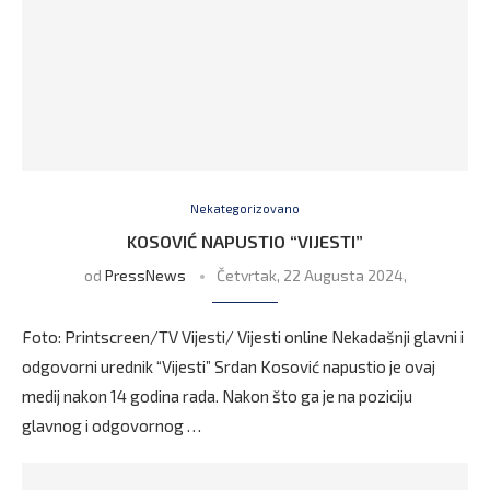
Nekategorizovano
KOSOVIĆ NAPUSTIO “VIJESTI”
od
PressNews
Četvrtak, 22 Augusta 2024,
Foto: Printscreen/TV Vijesti/ Vijesti online Nekadašnji glavni i
odgovorni urednik “Vijesti” Srdan Kosović napustio je ovaj
medij nakon 14 godina rada. Nakon što ga je na poziciju
glavnog i odgovornog …