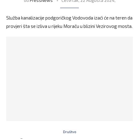
od
PressNews
Četvrtak, 22 Augusta 2024,
Služba kanalizacije podgoričkog Vodovoda izaći će na teren da
provjeri šta se izliva u rijeku Moraču u blizini Vezirovog mosta.
Društvo