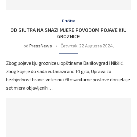
Društvo
OD SJUTRA NA SNAZI MJERE POVODOM POJAVE KJU
GROZNICE
od
PressNews
Četvrtak, 22 Augusta 2024,
Zbog pojave kju groznice u opštinama Danilovgrad i Nikšić,
zbog koje je do sada eutanazirano 14 grla, Uprava za
bezbjednost hrane, veterinu i fitosanitarne poslove donijela je
set mjera objavljenih …