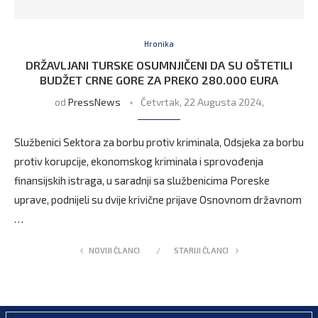
Hronika
DRŽAVLJANI TURSKE OSUMNJIČENI DA SU OŠTETILI
BUDŽET CRNE GORE ZA PREKO 280.000 EURA
od
PressNews
Četvrtak, 22 Augusta 2024,
Službenici Sektora za borbu protiv kriminala, Odsjeka za borbu
protiv korupcije, ekonomskog kriminala i sprovođenja
finansijskih istraga, u saradnji sa službenicima Poreske
uprave, podnijeli su dvije krivične prijave Osnovnom državnom
…
NOVIJI ČLANCI
STARIJI ČLANCI