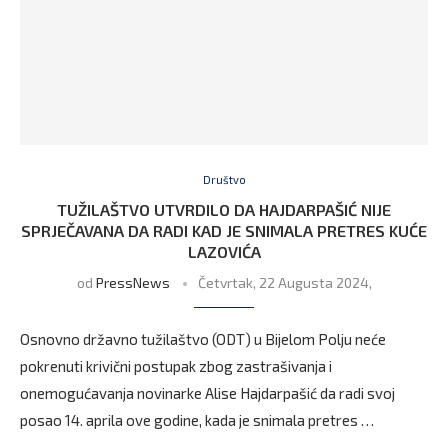
Društvo
TUŽILAŠTVO UTVRDILO DA HAJDARPAŠIĆ NIJE
SPRJEČAVANA DA RADI KAD JE SNIMALA PRETRES KUĆE
LAZOVIĆA
od
PressNews
Četvrtak, 22 Augusta 2024,
Osnovno državno tužilaštvo (ODT) u Bijelom Polju neće
pokrenuti krivični postupak zbog zastrašivanja i
onemogućavanja novinarke Alise Hajdarpašić da radi svoj
posao 14. aprila ove godine, kada je snimala pretres …