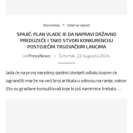
Ekonomija
Udarne vijesti
SPAJIĆ: PLAN VLADE JE DA NAPRAVI DRŽAVNO
PREDUZEĆE I TAKO STVORI KONKURENCIJU
POSTOJEĆIM TRGOVAČKIM LANCIMA
od
PressNews
Četvrtak, 22 Augusta 2024,
lada će na prvoj narednoj sjednici donijeti odluku kojom će
ograničiti marže na veći broj artikala u odnosu na ranije, nakon
što su građane konsultovali koje bi još namirnice trebalo …