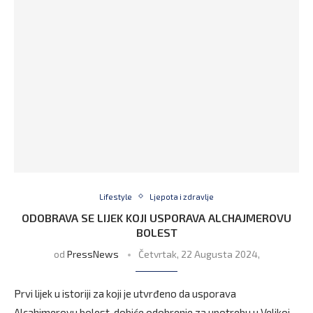
Lifestyle
Ljepota i zdravlje
ODOBRAVA SE LIJEK KOJI USPORAVA ALCHAJMEROVU
BOLEST
od
PressNews
Četvrtak, 22 Augusta 2024,
Prvi lijek u istoriji za koji je utvrđeno da usporava
Alcahjmerovu bolest, dobiće odobrenje za upotrebu u Velikoj