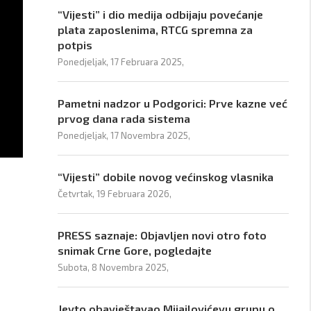
“Vijesti” i dio medija odbijaju povećanje
plata zaposlenima, RTCG spremna za
potpis
Ponedjeljak, 17 Februara 2025,
Pametni nadzor u Podgorici: Prve kazne već
prvog dana rada sistema
Ponedjeljak, 17 Novembra 2025,
“Vijesti” dobile novog većinskog vlasnika
Četvrtak, 19 Februara 2026,
PRESS saznaje: Objavljen novi otro foto
snimak Crne Gore, pogledajte
Subota, 8 Novembra 2025,
Jevto obavještavao Mijajlovićevu grupu o