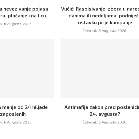
Za nevezivanje pojasa
Vučić: Raspisivanje izbora u nar
a, plaćanje i na licu...
danima ili nedeljama, podnije
ostavku prije kampanje
ak, 6 Augusta 2026,
Četvrtak, 6 Augusta 2026,
a manje od 24 hiljade
Antimafija zakon pred poslanic
zaposlenih
24. avgusta?
ak, 6 Augusta 2026,
Četvrtak, 6 Augusta 2026,