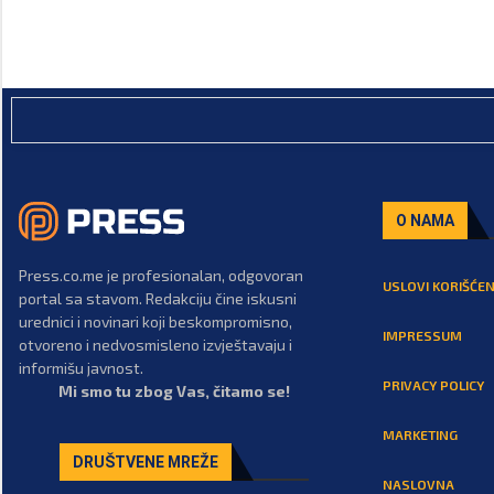
O NAMA
Press.co.me je profesionalan, odgovoran
USLOVI KORIŠĆEN
portal sa stavom. Redakciju čine iskusni
urednici i novinari koji beskompromisno,
IMPRESSUM
otvoreno i nedvosmisleno izvještavaju i
informišu javnost.
PRIVACY POLICY
Mi smo tu zbog Vas, čitamo se!
MARKETING
DRUŠTVENE MREŽE
NASLOVNA