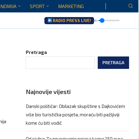
NOMIJA
SPORT
MARKETING
RADIO PRESS LIVE!
u...
Pretraga
PRETRAGA
Najnovije vijesti
Danski političar: Obilazak skupštine s Dajkovićem
više bio turistička posjeta, moraću biti pažljiviji
nija
kome ću biti vodič
Od sjutra: Za nevezivanje pojasa kazna 150 eura,