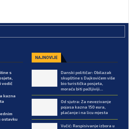
NAJNOVIJE
tine s
Danski političar: Obilazak
osjeta,
skupštine s Dajkovićem više
i vodič
bio turistička posjeta,
moraću biti pažljiviji...
sa kazna
sta
Od sjutra: Za nevezivanje
pojasa kazna 150 eura,
plaćanje i na licu mjesta
arednim
u ostavku
Vučić: Raspisivanje izbora u