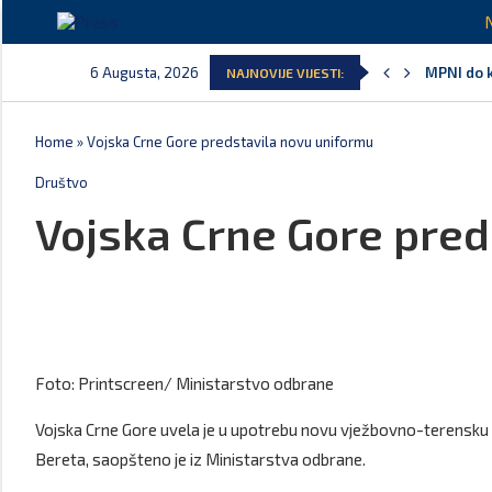
6 Augusta, 2026
MPNI do k
NAJNOVIJE VIJESTI:
U prethod
MCP odgov
Andrić: C
Spajić: G
Home
»
Vojska Crne Gore predstavila novu uniformu
Društvo
Vojska Crne Gore pred
Foto: Printscreen/ Ministarstvo odbrane
Vojska Crne Gore uvela je u upotrebu novu vježbovno-terensku un
Bereta, saopšteno je iz Ministarstva odbrane.