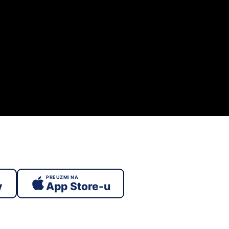
PREUZMI NA
y
App Store-u