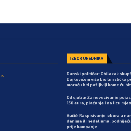
IZBOR UREDNIKA
Danski političar: Obilazak skupš
JA
Dajkovićem više bio turistička p
moraću biti pažljiviji kome ću bit
Od sjutra: Za nevezivanje poja
150 eura, plaćanje i na licu mje
Vučić: Raspisivanje izbora u n
danima ili nedeljama, podnijeć
prije kampanje