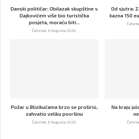
Danski političar: Obilazak skupštine s
Od sjutra: 
Dajkovićem više bio turistička
kazna 150 eur
posjeta, moraću biti...
Četvrt
Četvrtak, 6 Augusta 2026,
Požar u Blizikućama brzo se proširio,
Na kraju jul
zahvatio veliku površinu
ne
Četvrtak, 6 Augusta 2026,
Četvrt