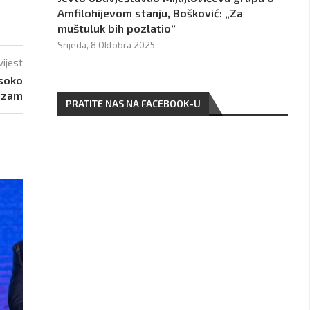
Amfilohijevom stanju, Bošković: „Za
muštuluk bih pozlatio“
Srijeda, 8 Oktobra 2025,
vijest
isoko
rizam
PRATITE NAS NA FACEBOOK-U