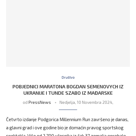
Društvo
POBJEDNICI MARATONA BOGDAN SEMENOVYCH IZ
UKRANIJE I TUNDE SZABO IZ MAĐARSKE
od
PressNews
Nedjelja, 10 Novembra 2024,
Četvrto izdanje Podgorica Millennium Run završeno je danas,
a glavni grad i ove godine bio je domaćin pravog sportskog
spektakla. Više od 2.700 učesnika iz čak 37 zemalja oprobalo