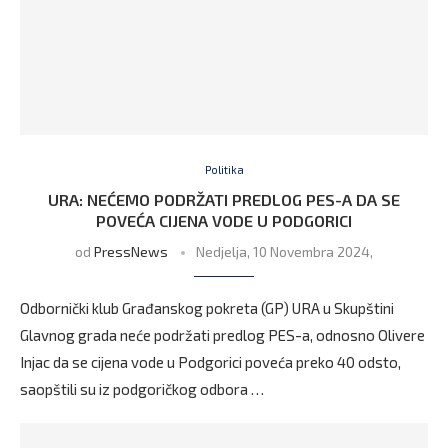
Politika
URA: NEĆEMO PODRŽATI PREDLOG PES-A DA SE
POVEĆA CIJENA VODE U PODGORICI
od
PressNews
Nedjelja, 10 Novembra 2024,
Odbornički klub Građanskog pokreta (GP) URA u Skupštini
Glavnog grada neće podržati predlog PES-a, odnosno Olivere
Injac da se cijena vode u Podgorici poveća preko 40 odsto,
saopštili su iz podgoričkog odbora …