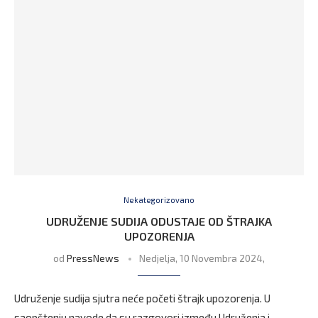
Nekategorizovano
UDRUŽENJE SUDIJA ODUSTAJE OD ŠTRAJKA
UPOZORENJA
od
PressNews
Nedjelja, 10 Novembra 2024,
Udruženje sudija sjutra neće početi štrajk upozorenja. U
saopštenju navode da su razgovori između Udruženja i