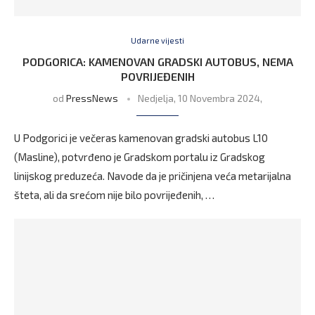
Udarne vijesti
PODGORICA: KAMENOVAN GRADSKI AUTOBUS, NEMA
POVRIJEĐENIH
od
PressNews
Nedjelja, 10 Novembra 2024,
U Podgorici je večeras kamenovan gradski autobus L10
(Masline), potvrđeno je Gradskom portalu iz Gradskog
linijskog preduzeća. Navode da je pričinjena veća metarijalna
šteta, ali da srećom nije bilo povrijeđenih, …