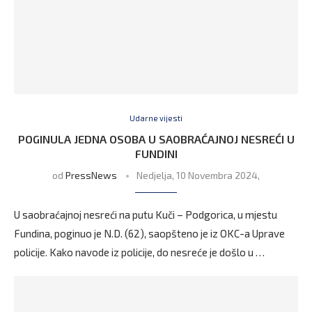
Udarne vijesti
POGINULA JEDNA OSOBA U SAOBRAĆAJNOJ NESREĆI U
FUNDINI
od
PressNews
Nedjelja, 10 Novembra 2024,
U saobraćajnoj nesreći na putu Kuči – Podgorica, u mjestu
Fundina, poginuo je N.D. (62), saopšteno je iz OKC-a Uprave
policije. Kako navode iz policije, do nesreće je došlo u …