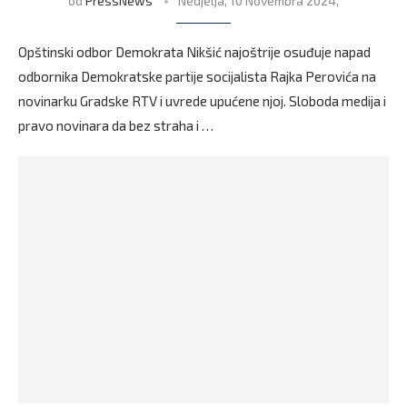
od
PressNews
Nedjelja, 10 Novembra 2024,
Opštinski odbor Demokrata Nikšić najoštrije osuđuje napad
odbornika Demokratske partije socijalista Rajka Perovića na
novinarku Gradske RTV i uvrede upućene njoj. Sloboda medija i
pravo novinara da bez straha i …