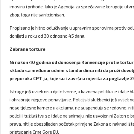
imovinu i prihode. Iako je Agencija za sprečavanje korupcije utvr
zbog toga nije sankcionisan.
Propisano je hitno odlučivanje u upravnim sporovima protiv od
donijeti u roku od 30 odnosno 45 dana.
Zabrana torture
Ni nakon 40 godina od donošenja Konvencije protiv tortur
skladu sa međunarodnim standardima niti da pruži dovolj
preporuka CPT-ja, koje su i završna mjerila za poglavlje 23
Istrage još uvijek nisu djelotvorne, a kaznena politika je i dalje 
i ohrabruje njegovo ponavljanje. Policijski službenici još uvije
nose tjelesne kamere u akcijama, ne suspenduju se redovno, niti
policiji i tužilaštvu se i dalje ne snimaju, nije usvojen ni Zakon
prava, niti je obezbijeđen početak primjene Zakona o naknadi št
pristupanja Crne Gore EU.