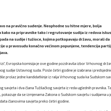
vo na pravično suđenje. Neophodne su hitne mjere, bolja
 kako na pripravnike tako i regrutovanje sudija iz redova isku
pada na sudije i tužioce, kojima potkopavaju državu, morali da
kcije u pravosuđu konačno većinom popunjene, tendencija parti
java.
rizi“, Evropska komisija je ove godine pozdravila izbor Vrhovnog drž
nog sudije Ustavnog suda. Posle četiri godine je izabrana i predsjedni
le prolaz jedne kandidatkinje iz ralja Vrhovnog suda ka Sudskom sav
savjeta i dva člana Tužilačkog savjeta iz reda uglednih pravnika. T
, pokazuje da se izmjenama Zakona o Sudskom savjetu i sudijama u 
ndata članovima savjeta preko četiri godine.