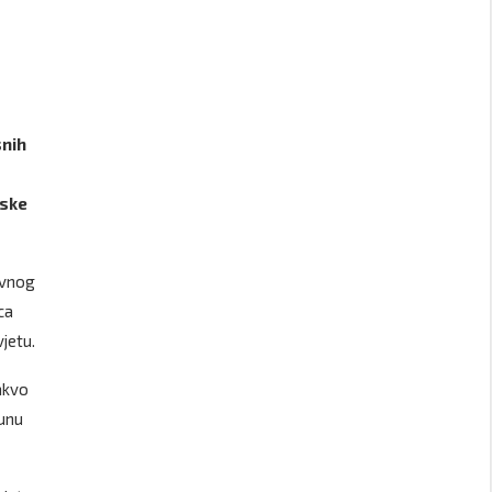
snih
jske
avnog
ca
jetu.
akvo
junu