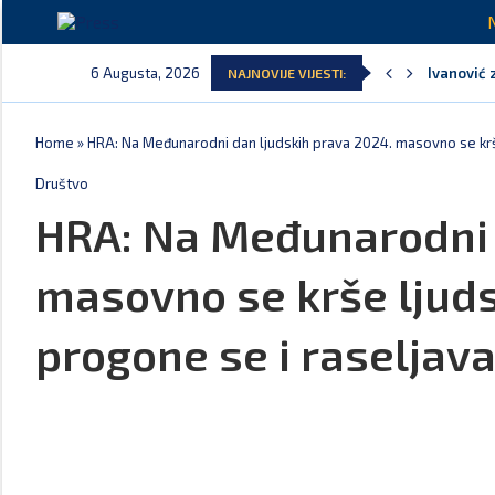
Ivanović 
6 Augusta, 2026
NAJNOVIJE VIJESTI:
Spajić: S
MPNI do k
U prethod
MCP odgov
Andrić: C
Home
»
HRA: Na Međunarodni dan ljudskih prava 2024. masovno se krše 
Društvo
HRA: Na Međunarodni 
masovno se krše ljudsk
progone se i raseljava