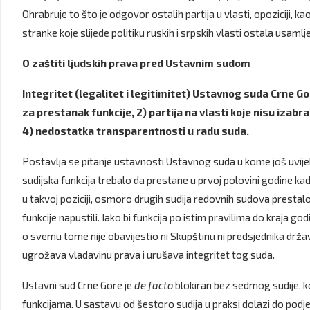
Ohrabruje to što je odgovor ostalih partija u vlasti, opoziciji, kao
stranke koje slijede politiku ruskih i srpskih vlasti ostala usamlj
O zaštiti ljudskih prava pred Ustavnim sudom
Integritet (legalitet i legitimitet) Ustavnog suda Crne Gor
za prestanak funkcije, 2) partija na vlasti koje nisu iza
4) nedostatka transparentnosti u radu suda.
Postavlja se pitanje ustavnosti Ustavnog suda u kome još uvijek
sudijska funkcija trebalo da prestane u prvoj polovini godine kada
u takvoj poziciji, osmoro drugih sudija redovnih sudova prestalo
funkcije napustili. Iako bi funkcija po istim pravilima do kraja god
o svemu tome nije obavijestio ni Skupštinu ni predsjednika države
ugrožava vladavinu prava i urušava integritet tog suda.
Ustavni sud Crne Gore je
de facto
blokiran bez sedmog sudije, k
funkcijama. U sastavu od šestoro sudija u praksi dolazi do pod