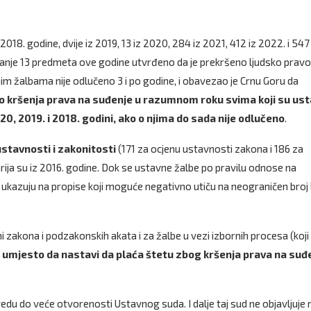
iz 2018. godine, dvije iz 2019, 13 iz 2020, 284 iz 2021, 412 iz 2022. i 547
anje 13 predmeta ove godine utvrđeno da je prekršeno ljudsko pravo
m žalbama nije odlučeno 3 i po godine, i obavezao je Crnu Goru da
do kršenja prava na suđenje u razumnom roku svima koji su us
20, 2019. i 2018. godini, ako o njima do sada nije odlučeno
.
stavnosti i zakonitosti
(171 za ocjenu ustavnosti zakona i 186 za
rija su iz 2016. godine. Dok se ustavne žalbe po pravilu odnose na
ti ukazuju na propise koji moguće negativno utiču na neograničen broj l
 zakona i podzakonskih akata i za žalbe u vezi izbornih procesa (koji
a umjesto da nastavi da plaća štetu zbog kršenja prava na suđ
du do veće otvorenosti Ustavnog suda. I dalje taj sud ne objavljuje n