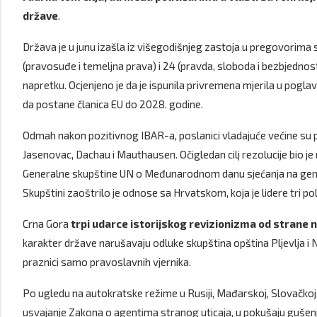
države
.
Država je u junu izašla iz višegodišnjeg zastoja u pregovorima
(pravosuđe i temeljna prava) i 24 (pravda, sloboda i bezbjednost
napretku. Ocjenjeno je da je ispunila privremena mjerila u poglav
da postane članica EU do 2028. godine.
Odmah nakon pozitivnog IBAR-a, poslanici vladajuće većine su 
Jasenovac, Dachau i Mauthausen. Očigledan cilj rezolucije bio je 
Generalne skupštine UN o Međunarodnom danu sjećanja na genoci
Skupštini zaoštrilo je odnose sa Hrvatskom, koja je lidere tri pol
Crna Gora
trpi udarce istorijskog revizionizma od strane nac
karakter države narušavaju odluke skupština opština Pljevlja i N
praznici samo pravoslavnih vjernika.
Po ugledu na autokratske režime u Rusiji, Mađarskoj, Slovačkoj, G
usvajanje Zakona o agentima stranog uticaja, u pokušaju gušenja 