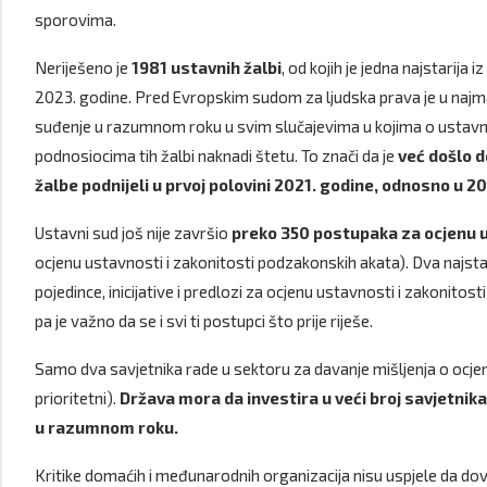
sporovima.
Neriješeno je
1981 ustavnih žalbi
, od kojih je jedna najstarija 
2023. godine. Pred Evropskim sudom za ljudska prava je u najm
suđenje u razumnom roku u svim slučajevima u kojima o ustavni
podnosiocima tih žalbi naknadi štetu. To znači da je
već došlo 
žalbe podnijeli u prvoj polovini 2021. godine, odnosno u 20
Ustavni sud još nije završio
preko 350 postupaka za ocjenu u
ocjenu ustavnosti i zakonitosti podzakonskih akata). Dva najsta
pojedince, inicijative i predlozi za ocjenu ustavnosti i zakonitos
pa je važno da se i svi ti postupci što prije riješe.
Samo dva savjetnika rade u sektoru za davanje mišljenja o ocjeni
prioritetni).
Država mora da investira u veći broj savjetnik
u razumnom roku.
Kritike domaćih i međunarodnih organizacija nisu uspjele da dove