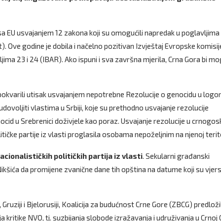
 sa EU usvajanjem 12 zakona koji su omogućili napredak u poglavljima
). Ove godine je dobila i načelno pozitivan Izvještaj Evropske komisij
ljima 23 i 24 (IBAR). Ako ispuni i sva završna mjerila, Crna Gora bi mo
pokvarili utisak usvajanjem nepotrebne Rezolucije o genocidu u logo
udovoljiti vlastima u Srbiji, koje su prethodno usvajanje rezolucije
d u Srebrenici doživjele kao poraz. Usvajanje rezolucije u crnogos
itičke partije iz vlasti proglasila osobama nepoželjnim na njenoj terito
ionalističkih političkih partija iz vlasti
. Sekularni građanski
ikšića da promijene zvanične dane tih opština na datume koji su vjers
ruziji i Bjelorusiji, Koalicija za budućnost Crne Gore (ZBCG) predložil
kritike NVO, tj. suzbijanja slobode izražavanja i udruživanja u Crnoj 