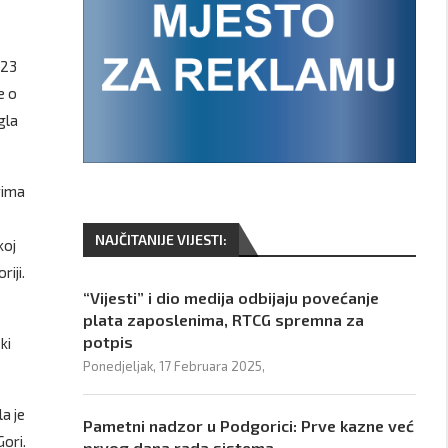
 23
e o
gla
rima
NAJČITANIJE VIJESTI:
koj
riji.
“Vijesti” i dio medija odbijaju povećanje
plata zaposlenima, RTCG spremna za
potpis
ki
Ponedjeljak, 17 Februara 2025,
a je
Pametni nadzor u Podgorici: Prve kazne već
Gori.
prvog dana rada sistema