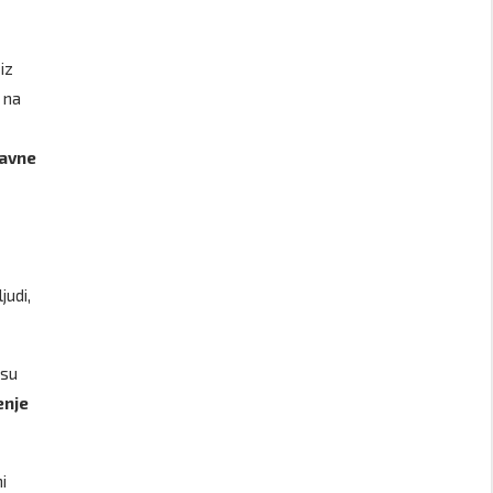
 iz
 na
tavne
judi,
 su
enje
i