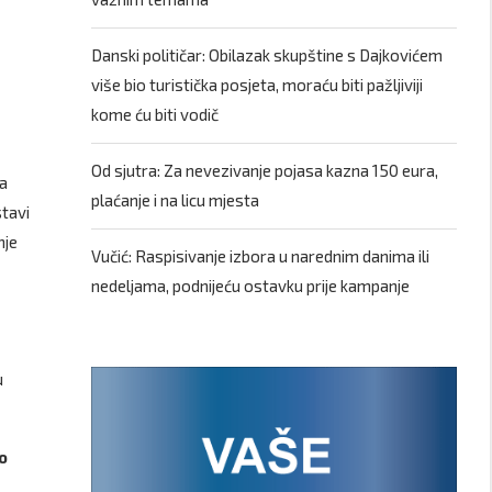
Danski političar: Obilazak skupštine s Dajkovićem
više bio turistička posjeta, moraću biti pažljiviji
kome ću biti vodič
Od sjutra: Za nevezivanje pojasa kazna 150 eura,
za
plaćanje i na licu mjesta
tavi
nje
Vučić: Raspisivanje izbora u narednim danima ili
nedeljama, podnijeću ostavku prije kampanje
u
o