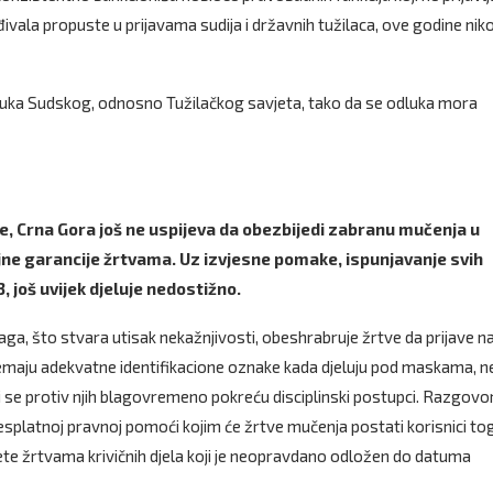
đivala propuste u prijavama sudija i državnih tužilaca, ove godine nik
luka Sudskog, odnosno Tužilačkog savjeta, tako da se odluka mora
e, Crna Gora još ne uspijeva da obezbijedi zabranu mučenja u
ne garancije žrtvama. Uz izvjesne pomake, ispunjavanje svih
, još uvijek djeluje nedostižno.
blaga, što stvara utisak nekažnjivosti, obeshrabruje žrtve da prijave na
k nemaju adekvatne identifikacione oznake kada djeluju pod maskama, n
 se protiv njih blagovremeno pokreću disciplinski postupci. Razgovor
 o besplatnoj pravnoj pomoći kojim će žrtve mučenja postati korisnici to
ete žrtvama krivičnih djela koji je neopravdano odložen do datuma