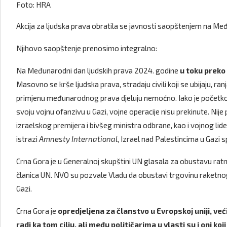
Foto: HRA
Akcija za ljudska prava obratila se javnosti saopštenjem na Međ
Njihovo saopštenje prenosimo integralno:
Na Međunarodni dan ljudskih prava 2024. godine
u toku preko
Masovno se krše ljudska prava, stradaju civili koji se ubijaju, r
primjenu međunarodnog prava djeluju nemoćno. Iako je početko
svoju vojnu ofanzivu u Gazi, vojne operacije nisu prekinute. Nij
izraelskog premijera i bivšeg ministra odbrane, kao i vojnog lid
istrazi
Amnesty International
, Izrael nad Palestincima u Gazi 
Crna Gora je u Generalnoj skupštini UN glasala za obustavu ratn
članica UN. NVO su pozvale Vladu da obustavi trgovinu raketno
Gazi.
Crna Gora je
opredjeljena za članstvo u Evropskoj uniji, ve
radi ka tom cilju, ali među političarima u vlasti su i oni 