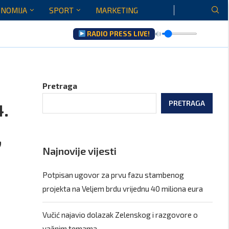
NOMIJA
SPORT
MARKETING
RADIO PRESS LIVE!
Gore...
Pretraga
.
PRETRAGA
,
Najnovije vijesti
Potpisan ugovor za prvu fazu stambenog
projekta na Veljem brdu vrijednu 40 miliona eura
Vučić najavio dolazak Zelenskog i razgovore o
važnim temama