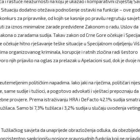
aca i rastuće neažurnosti na koju je ukazao i komparativni izvještaj Sa
. Situaciju dodatno otežava podnošenje ostavki na funkcije – ove god
konkurs za pripravnike, od kojih se kasnije po pravilu regrutuju savjetn
inuti za iznos minimalne zarade predviđene Zakonom o radu. Uslov da
zakona o zaradama sudija. Takav zakon od Crne Gore očekuje i Specij
 očekuje hitno rješavanje teške situacije u Specijalnom odjeljenju Vi
ma organizovanog kriminala, korupcije i ratnih zločina radi šestoro
ro njih prijavilo na oglas za prelazak u Apelacioni sud, dok je dvoje 
neutemeljenim političkim napadima. Iako jaki na riječima, političari nije
e, same sudije i tužioci, a pogotovo advokati i vještaci prepoznaju da
osebne provjere. Prema istraživanju HRA i DeFacto 42.1% sudija smatr
tužilaca. Samo bi 7,3% tužilaca i 3,2% sudija u slučaju uvođenja vetin
i Tužilačkog savjeta da unaprijede obrazloženja odluka, da obezbijed
 konzistentno sankcionišu nosioce pravosudnih funkcija koji ne prijavlj