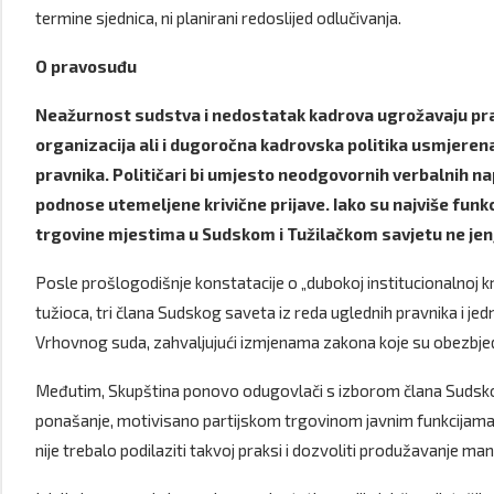
termine sjednica, ni planirani redoslijed odlučivanja.
O pravosuđu
Neažurnost sudstva i nedostatak kadrova ugrožavaju pra
organizacija ali i dugoročna kadrovska politika usmjerena
pravnika. Političari bi umjesto neodgovornih verbalnih na
podnose utemeljene krivične prijave.
Iako su najviše fun
trgovine mjestima u Sudskom i Tužilačkom savjetu ne jen
Posle prošlogodišnje konstatacije o „dubokoj institucionalnoj k
tužioca, tri člana Sudskog saveta iz reda uglednih pravnika i jed
Vrhovnog suda, zahvaljujući izmjenama zakona koje su obezbjedi
Međutim, Skupština ponovo odugovlači s izborom člana Sudskog 
ponašanje, motivisano partijskom trgovinom javnim funkcijama
nije trebalo podilaziti takvoj praksi i dozvoliti produžavanje ma