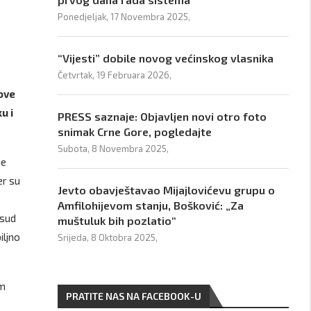
Ponedjeljak, 17 Novembra 2025,
“Vijesti” dobile novog većinskog vlasnika
Četvrtak, 19 Februara 2026,
love
u i
PRESS saznaje: Objavljen novi otro foto
snimak Crne Gore, pogledajte
Subota, 8 Novembra 2025,
je
er su
Jevto obavještavao Mijajlovićevu grupu o
Amfilohijevom stanju, Bošković: „Za
 sud
muštuluk bih pozlatio“
iljno
Srijeda, 8 Oktobra 2025,
im
PRATITE NAS NA FACEBOOK-U