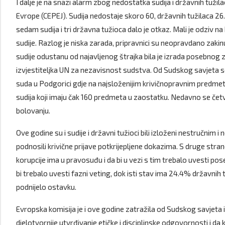
I dalje je na snazi alarm zbog nedostatka sudija i državnih tužil
Evrope (CEPEJ). Sudija nedostaje skoro 60, državnih tužilaca 26
sedam sudija i tri državna tužioca dalo je otkaz. Mali je odziv na 
sudije. Razlog je niska zarada, pripravnici su neopravdano zak
sudije odustanu od najavljenog štrajka bila je izrada posebnog 
izvjestiteljka UN za nezavisnost sudstva. Od Sudskog savjeta se
suda u Podgorici gdje na najsloženijim krivičnopravnim predmeti
sudija koji imaju čak 160 predmeta u zaostatku. Nedavno se četvo
bolovanju.
Ove godine su i sudije i državni tužioci bili izloženi nestručnim i 
podnosili krivične prijave potkrijepljene dokazima. S druge stran
korupcije ima u pravosuđu i da bi u vezi s tim trebalo uvesti p
bi trebalo uvesti fazni veting, dok isti stav ima 24.4% državnih 
podnijelo ostavku.
Evropska komisija je i ove godine zatražila od Sudskog savjeta 
djelotvornije utvrđivanje etičke i disciplinske odgovornosti i da