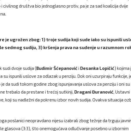
 i civilnog društva bio jednoglasno protiv, pa je za sad koalicija dvije
ena.
e je ugrožen zbog: 1) troje sudija koji sude iako su ispunili us
brale sedmog sudiju, 3) kršenja prava na suđenje u razumnom rok
 sudi dvoje sudija (
Budimir Šćepanović
i
Desanka Lopičić
) kojima 
 su ispunili uslove za odlazak u penziju. Dok oni uzurpiraju funkcije, j
 je da sudi tokom godine zbog ispunjavanja uslova za penziju i oni su
ine trebalo da prestane i trećoj sutkinji,
Dragani Đuranović
, Ustavni
, koji su nadležni da pokrenu izbor novih sudija. Ovakva situacija ozb
oga poslanici neopravdano nijesu izabrali zbog težnje da trguju javn
jele glasova (3:3), što onemogućava odlučivanje posebno u izbornim