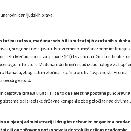
unarodni dan ljudskih prava.
 stotinu ratova, međunarodnih ili unutrašnjih oružanih sukoba
.
anjavaju, progone i raseljavaju. Istovremeno, međunarodne institucije 
m ljeta Međunarodni sud pravde (ICJ) Izraelu naložio da odmah zaus
e pomoglo ni to što je Međunarodni krivični sud izdao naloge za hapše
era Hamasa, zbog ratnih zločina i zločina protiv čovječnosti. Prema
sprovodi genocid.
ih dejstava Izraela u Gazi, a i za to da Palestina postane punopravna
g sistema od izraelske državne kompanije zbog zločina nad civilima 
ćina u njenoj administraciji i drugim državnim organima predan
koji taj cilj angažovano potkopavaju destabilizacijom građanske