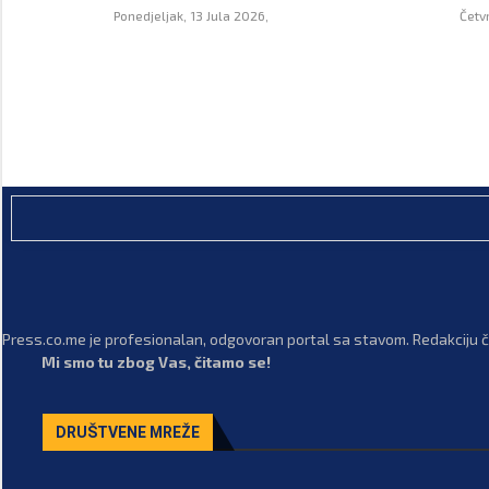
Ponedjeljak, 13 Jula 2026,
Četv
Press.co.me je profesionalan, odgovoran portal sa stavom. Redakciju či
Mi smo tu zbog Vas, čitamo se!
DRUŠTVENE MREŽE