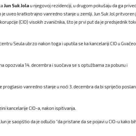
ka
Jun Suk Jola
u njegovoj rezidenciji, u drugom pokušaju da ga prive
je uveo kratkotrajno vanredno stanje u zemlji. Jun Suk Jol pritvoren 
rupcije (CIO) visokih zvaničnika, što je prvi put da je predsjednik to
centru Seula ubrzo nakon toga i uputila se ka kancelariji CIO u Gvačeo
ina opozvala 14. decembra i suočava se s optužbama za pobunu i
e proglasio vanredno stanje u noći 3. decembra da bi spriječio poslan
ini kancelarije CIO-a, nakon ispitivanja.
un je saopštio da je odlučio “da pristane da se pojavi u CIO-u kako bi