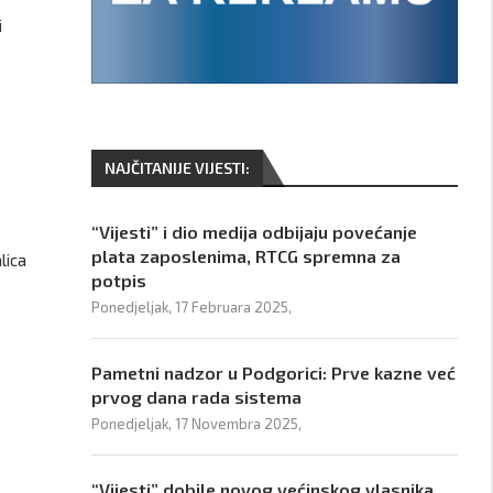
i
NAJČITANIJE VIJESTI:
“Vijesti” i dio medija odbijaju povećanje
plata zaposlenima, RTCG spremna za
lica
potpis
Ponedjeljak, 17 Februara 2025,
.
Pametni nadzor u Podgorici: Prve kazne već
prvog dana rada sistema
Ponedjeljak, 17 Novembra 2025,
“Vijesti” dobile novog većinskog vlasnika