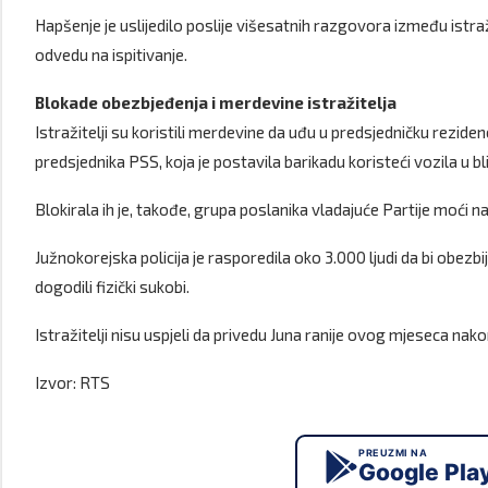
Hapšenje je uslijedilo poslije višesatnih razgovora između istraži
odvedu na ispitivanje.
Blokade obezbjeđenja i merdevine istražitelja
Istražitelji su koristili merdevine da uđu u predsjedničku reziden
predsjednika PSS, koja je postavila barikadu koristeći vozila u bli
Blokirala ih je, takođe, grupa poslanika vladajuće Partije moći n
Južnokorejska policija je rasporedila oko 3.000 ljudi da bi obezbi
dogodili fizički sukobi.
Istražitelji nisu uspjeli da privedu Juna ranije ovog mjeseca n
Izvor: RTS
PREUZMI NA
Google Pla