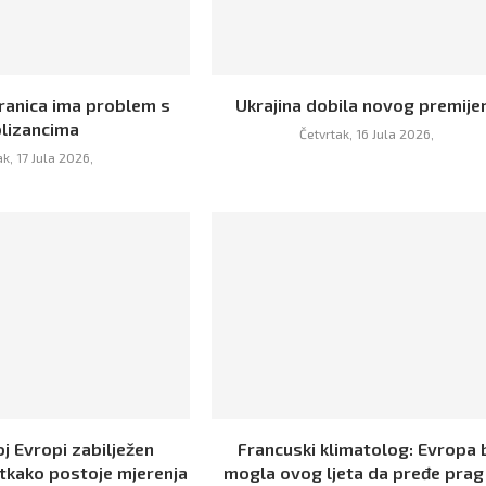
ranica ima problem s
Ukrajina dobila novog premije
blizancima
Četvrtak, 16 Jula 2026,
ak, 17 Jula 2026,
j Evropi zabilježen
Francuski klimatolog: Evropa 
 otkako postoje mjerenja
mogla ovog ljeta da pređe prag