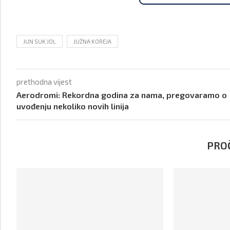
JUN SUK JOL
JUŽNA KOREJA
prethodna vijest
Aerodromi: Rekordna godina za nama, pregovaramo o
uvođenju nekoliko novih linija
PROČ