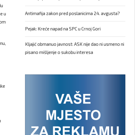
du
Antimafija zakon pred poslanicima 24. avgusta?
je u
kom
Pejak: Kreće napad na SPC u Crnoj Gori
nu,
Kljajić obmanuo javnost: ASK nije dao ni usmeno ni
pisano mišljenje o sukobu interesa
ike
h