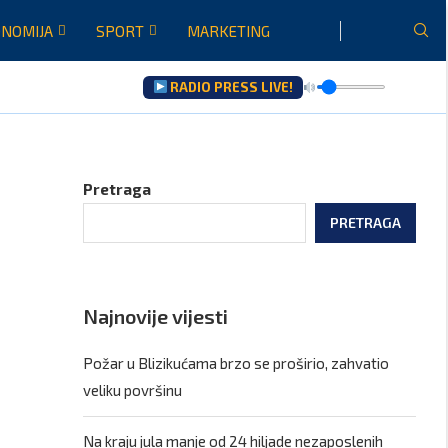
NOMIJA
SPORT
MARKETING
RADIO PRESS LIVE!
..
Pretraga
PRETRAGA
Najnovije vijesti
Požar u Blizikućama brzo se proširio, zahvatio
veliku površinu
Na kraju jula manje od 24 hiljade nezaposlenih