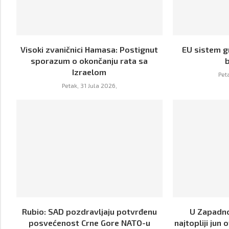
Visoki zvaničnici Hamasa: Postignut
EU sistem g
sporazum o okončanju rata sa
Izraelom
Pet
Petak, 31 Jula 2026,
Rubio: SAD pozdravljaju potvrđenu
U Zapadno
posvećenost Crne Gore NATO-u
najtopliji jun