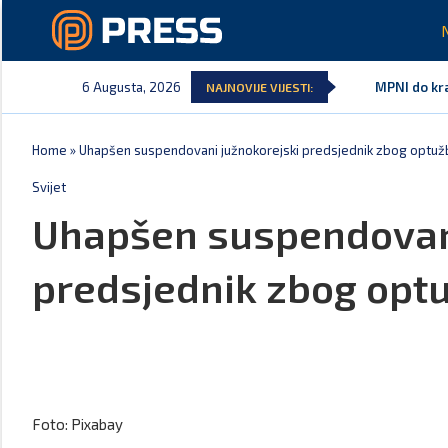
6 Augusta, 2026
MPNI do kra
NAJNOVIJE VIJESTI:
U prethodni
MCP odgovor
Andrić: Crn
Spajić: Gus
Vučić čuva
Home
»
Uhapšen suspendovani južnokorejski predsjednik zbog optuž
Svijet
Uhapšen suspendovani
predsjednik zbog opt
Foto: Pixabay