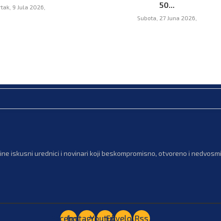
50...
rtak, 9 Jula 2026,
Subota, 27 Juna 2026,
ne iskusni urednici i novinari koji beskompromisno, otvoreno i nedvosmis
Facebook
Instagram
Youtube
Envelope
Rss