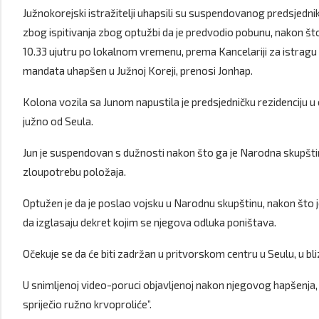
Južnokorejski istražitelji uhapsili su suspendovanog predsjedni
zbog ispitivanja zbog optužbi da je predvodio pobunu, nakon što 
10.33 ujutru po lokalnom vremenu, prema Kancelariji za istragu ko
mandata uhapšen u Južnoj Koreji, prenosi Jonhap.
Kolona vozila sa Junom napustila je predsjedničku rezidenciju u 
južno od Seula.
Jun je suspendovan s dužnosti nakon što ga je Narodna skupšt
zloupotrebu položaja.
Optužen je da je poslao vojsku u Narodnu skupštinu, nakon što j
da izglasaju dekret kojim se njegova odluka poništava.
Očekuje se da će biti zadržan u pritvorskom centru u Seulu, u bliz
U snimljenoj video-poruci objavljenoj nakon njegovog hapšenja, J
spriječio ružno krvoproliće”.