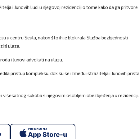
telja i Junovih ljudi u njegovoj rezidenciji o tome kako da ga pritvore 
ciju u centru Seula, nakon što ih je blokirala Služba bezbjednosti
zini ulaza.
aroda i Junovi advokati na ulazu.
jedila pristup kompleksu, dok su se između istražitelja i Junovih prista
akon višesatnog sukoba s njegovim osobljem obezbjeđenja u rezidenciji
PREUZMI NA
y
App Store-u