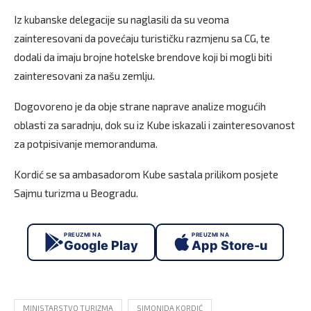
Iz kubanske delegacije su naglasili da su veoma
zainteresovani da povećaju turističku razmjenu sa CG, te
dodali da imaju brojne hotelske brendove koji bi mogli biti
zainteresovani za našu zemlju.
Dogovoreno je da obje strane naprave analize mogućih
oblasti za saradnju, dok su iz Kube iskazali i zainteresovanost
za potpisivanje memoranduma.
Kordić se sa ambasadorom Kube sastala prilikom posjete
Sajmu turizma u Beogradu.
PREUZMI NA
PREUZMI NA
Google Play
App Store-u
MINISTARSTVO TURIZMA
SIMONIDA KORDIĆ