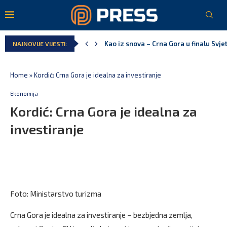
Kao iz snova – Crna Gora u finalu Svj
NAJNOVIJE VIJESTI:
Pejak: Hoće li Milan Knežević i Vučića
Spajić: Otvaramo vrata američkim inve
Serbian Times: Vučić podijelio crkvu u
Delegacija EU: Crna Gora nije dio inici
Potpisan ugovor za prvu fazu stambeno
Home
»
Kordić: Crna Gora je idealna za investiranje
Ekonomija
Kordić: Crna Gora je idealna za
investiranje
Foto: Ministarstvo turizma
Crna Gora je idealna za investiranje – bezbjedna zemlja,