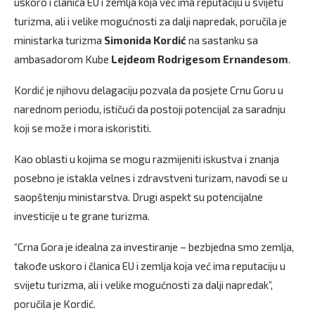
uskoro i članica EU i zemlja koja već ima reputaciju u svijetu
turizma, ali i velike mogućnosti za dalji napredak, poručila je
ministarka turizma
Simonida Kordić
na sastanku sa
ambasadorom Kube
Lejdeom Rodrigesom Ernandesom
.
Kordić je njihovu delagaciju pozvala da posjete Crnu Goru u
narednom periodu, ističući da postoji potencijal za saradnju
koji se može i mora iskoristiti.
Kao oblasti u kojima se mogu razmijeniti iskustva i znanja
posebno je istakla velnes i zdravstveni turizam, navodi se u
saopštenju ministarstva. Drugi aspekt su potencijalne
investicije u te grane turizma.
“Crna Gora je idealna za investiranje – bezbjedna smo zemlja,
takođe uskoro i članica EU i zemlja koja već ima reputaciju u
svijetu turizma, ali i velike mogućnosti za dalji napredak”,
poručila je Kordić.