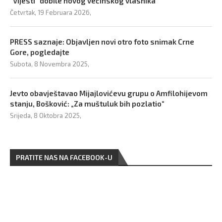
“Vijesti” dobile novog većinskog vlasnika
Četvrtak, 19 Februara 2026,
PRESS saznaje: Objavljen novi otro foto snimak Crne
Gore, pogledajte
Subota, 8 Novembra 2025,
Jevto obavještavao Mijajlovićevu grupu o Amfilohijevom
stanju, Bošković: „Za muštuluk bih pozlatio“
Srijeda, 8 Oktobra 2025,
PRATITE NAS NA FACEBOOK-U