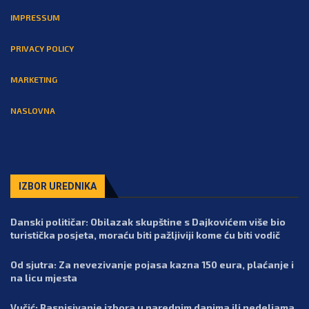
IMPRESSUM
PRIVACY POLICY
MARKETING
NASLOVNA
IZBOR UREDNIKA
Danski političar: Obilazak skupštine s Dajkovićem više bio
turistička posjeta, moraću biti pažljiviji kome ću biti vodič
Od sjutra: Za nevezivanje pojasa kazna 150 eura, plaćanje i
na licu mjesta
Vučić: Raspisivanje izbora u narednim danima ili nedeljama,