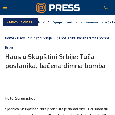
MPNI do kraja jula realizovalo gotovo
NAJNOVIJE VIJESTI:
U prethodnih pet godina: Vučić tri puta
MCP odgovorila Vučiću: Nedopustivo pol
Andrić: Crnoj Gori nije bilo mjesto na 
Spajić: Gusinje primjer sredine u kojoj
Home
»
Haos u Skupštini Srbije: Tuča poslanika, bačena dimna bomba
Balkan
Haos u Skupštini Srbije: Tuča
poslanika, bačena dimna bomba
Foto: Screenshot
Sjednica Skupštine Srbije prekinuta je danas oko 11.20 kada su