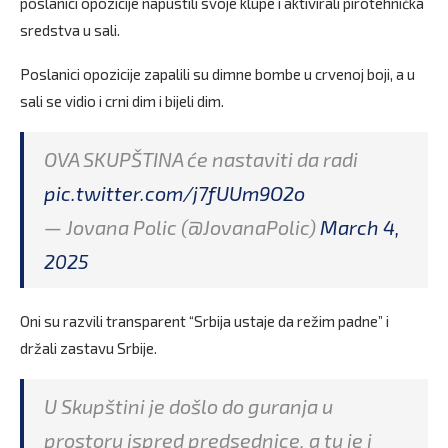
poslanici opozicije napustili svoje klupe i aktivirali pirotehnička
sredstva u sali.
Poslanici opozicije zapalili su dimne bombe u crvenoj boji, a u
sali se vidio i crni dim i bijeli dim.
OVA SKUPŠTINA će nastaviti da radi
pic.twitter.com/j7fUUm9O2o
— Jovana Polic (@JovanaPolic)
March 4,
2025
Oni su razvili transparent “Srbija ustaje da režim padne” i
držali zastavu Srbije.
U Skupštini je došlo do guranja u
prostoru ispred predsednice, a tu je i