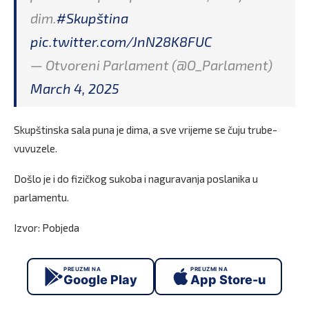
dim.
#Skupština
pic.twitter.com/JnN28K8FUC
— Otvoreni Parlament (@O_Parlament)
March 4, 2025
Skupštinska sala puna je dima, a sve vrijeme se čuju trube-
vuvuzele.
Došlo je i do fizičkog sukoba i naguravanja poslanika u
parlamentu.
Izvor: Pobjeda
PREUZMI NA
PREUZMI NA
Google Play
App Store-u