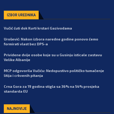
IZBOR UREDNIKA
Vučić ćuti dok Kurti krstari Gazivodama
Urošević: Nakon izbora naredne godine ponovo ćemo
formirati vlast bez DPS-a
Prividene dvije osobe koje su u Gusinju isticale zastavu
Velike Albanije
MCP odgovorila Vučiću: Nedopustivo političko tumačenje
litija i crkvenih pitanja
Crna Gora za 19 godina stigla sa 36% na 54% prosjeka
standarda EU
NAJNOVIJE