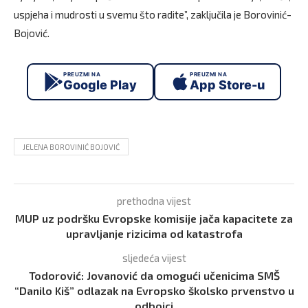
uspjeha i mudrosti u svemu što radite”, zaključila je Borovinić-
Bojović.
PREUZMI NA
PREUZMI NA
Google Play
App Store-u
JELENA BOROVINIĆ BOJOVIĆ
prethodna vijest
MUP uz podršku Evropske komisije jača kapacitete za
upravljanje rizicima od katastrofa
sljedeća vijest
Todorović: Jovanović da omogući učenicima SMŠ
“Danilo Kiš” odlazak na Evropsko školsko prvenstvo u
odbojci