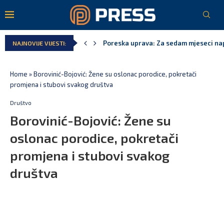
Poreska uprava: Za sedam mjeseci napl
Laković: Crna Gora nije dobila zvaničn
NAJNOVIJE VIJESTI:
Crna Gora neće biti domaćin migrants
Aerodromi Crne Gore za sedam mjeseci
EPCG: Sistem stabilan, Termoelektran
Spajić: Crna Gora neće prihvatiti cent
Home
»
Borovinić-Bojović: Žene su oslonac porodice, pokretači
promjena i stubovi svakog društva
Društvo
Borovinić-Bojović: Žene su
oslonac porodice, pokretači
promjena i stubovi svakog
društva