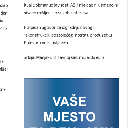
Kljajić obmanuo javnost: ASK nije dao ni usmeno ni
Kazao
pisano mišljenje o sukobu interesa
ider
iv
Potpisan ugovor za izgradnju novog i
ešće
rekonstrukciju postojećeg mosta u produžetku
Bulevara Vojislavljevića
Srbija: Manjak u državnoj kasi milijardu eura
se
iše i
etne