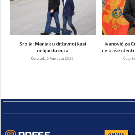
Srbija: Manjak u državnoj kasi
Ivanović za E
milijardu eura
ne briše identi
Četvrtak, 6 Augusta 2026,
Četvrt
O NAMA