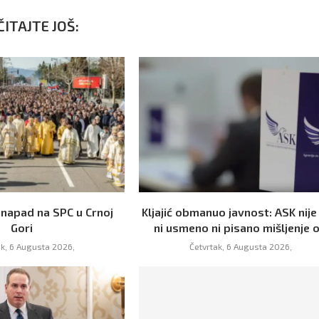
ITAJTE JOŠ:
 napad na SPC u Crnoj
Kljajić obmanuo javnost: ASK nije
Gori
ni usmeno ni pisano mišljenje o.
ak, 6 Augusta 2026,
Četvrtak, 6 Augusta 2026,