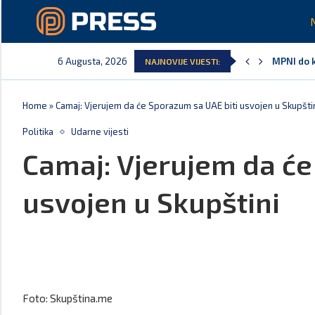
6 Augusta, 2026
MPNI do k
NAJNOVIJE VIJESTI:
U prethod
MCP odgov
Andrić: C
Spajić: G
Vučić ču
Home
»
Camaj: Vjerujem da će Sporazum sa UAE biti usvojen u Skupšti
Politika
Udarne vijesti
Camaj: Vjerujem da će
usvojen u Skupštini
Foto: Skupština.me