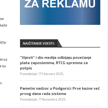
 se
 kaže
išta
NAJČITANIJE VIJESTI:
“Vijesti” i dio medija odbijaju povećanje
 kroz
plata zaposlenima, RTCG spremna za
a su
potpis
Ponedjeljak, 17 Februara 2025,
im
Pametni nadzor u Podgorici: Prve kazne već
prvog dana rada sistema
Ponedjeljak, 17 Novembra 2025,