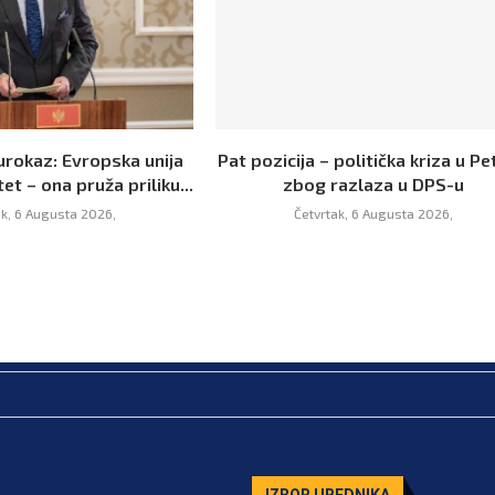
urokaz: Evropska unija
Pat pozicija – politička kriza u Pet
tet – ona pruža priliku...
zbog razlaza u DPS-u
ak, 6 Augusta 2026,
Četvrtak, 6 Augusta 2026,
IZBOR UREDNIKA