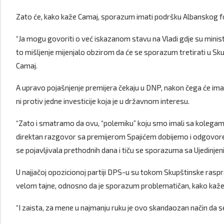
Zato će, kako kaže Camaj, sporazum imati podršku Albanskog 
“Ja mogu govoriti o već iskazanom stavu na Vladi gdje su minist
to mišljenje mijenjalo obzirom da će se sporazum tretirati u Skupš
Camaj.
A upravo pojašnjenje premijera čekaju u DNP, nakon čega će imat
ni protiv jedne investicije koja je u državnom interesu.
“Zato i smatramo da ovu, “polemiku” koju smo imali sa kolegama 
direktan razgovor sa premijerom Spajićem dobijemo i odgovore 
se pojavljivala prethodnih dana i tiču se sporazuma sa Ujedinje
U najjačoj opozicionoj partiji DPS-u su tokom Skupštinske rasprav
velom tajne, odnosno da je sporazum problematičan, kako kaž
“I zaista, za mene u najmanju ruku je ovo skandaozan način da se 