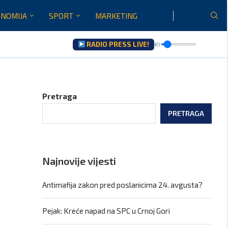
NOMIJA
SPORT
MARKETING
RADIO PRESS LIVE!
u...
Pretraga
PRETRAGA
Najnovije vijesti
Antimafija zakon pred poslanicima 24. avgusta?
Pejak: Kreće napad na SPC u Crnoj Gori