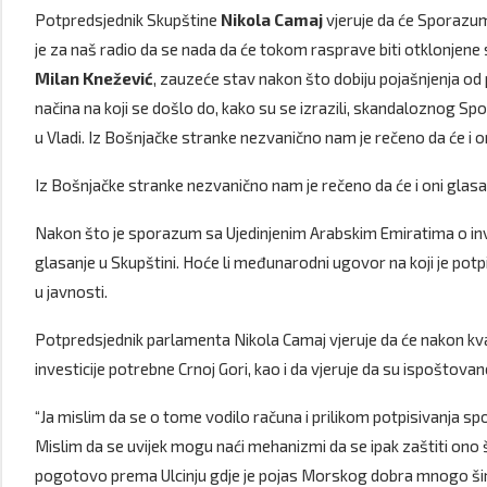
Potpredsjednik Skupštine
Nikola Camaj
vjeruje da će Sporazum 
je za naš radio da se nada da će tokom rasprave biti otklonjen
Milan Knežević
, zauzeće stav nakon što dobiju pojašnjenja od p
načina na koji se došlo do, kako su se izrazili, skandaloznog S
u Vladi. Iz Bošnjačke stranke nezvanično nam je rečeno da će i 
Iz Bošnjačke stranke nezvanično nam je rečeno da će i oni glas
Nakon što je sporazum sa Ujedinjenim Arabskim Emiratima o inve
glasanje u Skupštini. Hoće li međunarodni ugovor na koji je potp
u javnosti.
Potpredsjednik parlamenta Nikola Camaj vjeruje da će nakon kval
investicije potrebne Crnoj Gori, kao i da vjeruje da su ispošto
“Ja mislim da se o tome vodilo računa i prilikom potpisivanja s
Mislim da se uvijek mogu naći mehanizmi da se ipak zaštiti ono 
pogotovo prema Ulcinju gdje je pojas Morskog dobra mnogo širi 