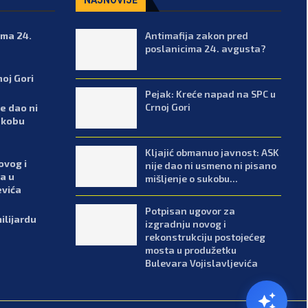
ima 24.
Antimafija zakon pred
poslanicima 24. avgusta?
noj Gori
Pejak: Kreće napad na SPC u
Crnoj Gori
e dao ni
ukobu
Kljajić obmanuo javnost: ASK
ovog i
nije dao ni usmeno ni pisano
a u
mišljenje o sukobu...
evića
Potpisan ugovor za
ilijardu
izgradnju novog i
rekonstrukciju postojećeg
mosta u produžetku
Bulevara Vojislavljevića