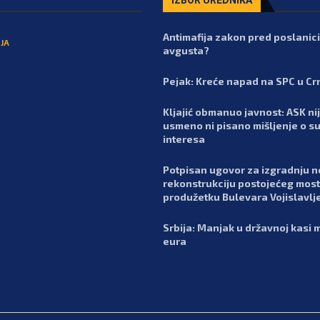
Antimafija zakon pred poslanic
JA
avgusta?
Pejak: Kreće napad na SPC u Cr
Kljajić obmanuo javnost: ASK nij
usmeno ni pisano mišljenje o s
interesa
Potpisan ugovor za izgradnju n
rekonstrukciju postojećeg most
produžetku Bulevara Vojislavlj
Srbija: Manjak u državnoj kasi m
eura