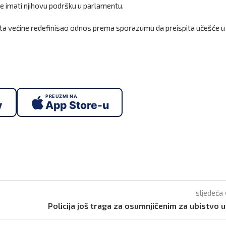
 imati njihovu podršku u parlamentu.
ata većine redefinisao odnos prema sporazumu da preispita učešće u
PREUZMI NA
y
App Store-u
sljedeća 
Policija još traga za osumnjičenim za ubistvo u