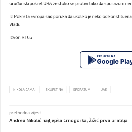
Građanski pokret URA žestoko se protivi tako da sporazum neće
Iz Pokreta Evropa sad poruka da ukoliko je neko od konstituen
Vladi.
Izvor: RTCG
PREUZMI NA
Google Pla
NIKOLA CAMAJ
SKUPŠTINA
SPORAZUM
UAE
prethodna vijest
Andrea Nikolić najljepša Crnogorka, Žižić prva pratilja