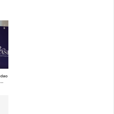
 dao
..