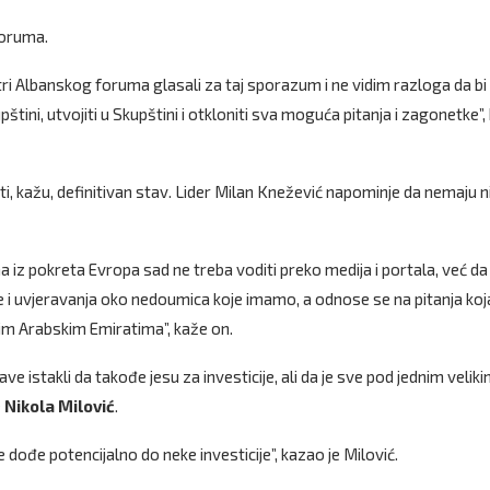
foruma.
ri Albanskog foruma glasali za taj sporazum i ne vidim razloga da bi
tini, utvojiti u Skupštini i otkloniti sva moguća pitanja i zagonetke”,
i, kažu, definitivan stav. Lider Milan Knežević napominje da nemaju n
iz pokreta Evropa sad ne treba voditi preko medija i portala, već da
i uvjeravanja oko nedoumica koje imamo, a odnose se na pitanja koj
nim Arabskim Emiratima”, kaže on.
e istakli da takođe jesu za investicije, ali da je sve pod jednim velik
e
Nikola
Milović
.
dođe potencijalno do neke investicije”, kazao je Milović.