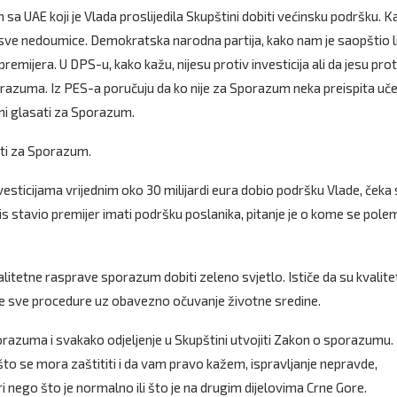
sa UAE koji je Vlada proslijedila Skupštini dobiti većinsku podršku. 
e sve nedoumice. Demokratska narodna partija, kako nam je saopštio l
remijera. U DPS-u, kako kažu, nijesu protiv investicija ali da jesu prot
porazuma. Iz PES-a poručuju da ko nije za Sporazum neka preispita uč
oni glasati za Sporazum.
ati za Sporazum.
sticijama vrijednim oko 30 milijardi eura dobio podršku Vlade, čeka 
is stavio premijer imati podršku poslanika, pitanje je o kome se polem
itetne rasprave sporazum dobiti zeleno svjetlo. Ističe da su kvalit
vane sve procedure uz obavezno očuvanje životne sredine.
porazuma i svakako odjeljenje u Skupštini utvojiti Zakon o sporazumu.
što se mora zaštititi i da vam pravo kažem, ispravljanje nepravde,
nego što je normalno ili što je na drugim dijelovima Crne Gore.