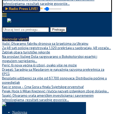
tehnologijama, rezultati saradnje govoriće...
▶️ Radio Press LIVE!
🔊
Pretraga
Najnovije vijesti:
Vučić: Otvaramo fabriku dronova sa Izraelcima za Ukrajinu
Za 48 sati policija registrovala 1.320 prekršaja u saobraćaju, 48 vozača...
Žabljak obara turističke rekorde
Na proslavi Vučjeg Dola razgovarano o Bokokotorskoj eparhiji i
mogućem razrješenju...
Perić: Ili nova većina ili izbori, ovako više ne može
Dragaš: Saradnja sa Masdarom je najvažnija razvojna prekretnica za
EPCG
Besplatni udžbenici za više od 67.700 osnovaca: Distribucija počinje u
ponedjeljak
Kao iz snova – Crna Gora u finalu Svjetskog prvenstva!
Pejak: Hoće li Milan Knežević i Vučića nazvati izdajnikom zbog dolaska...
Spajić: Otvaramo vrata američkim investicijama i savremenim
tehnologijama, rezultati saradnje govoriće...
Naslovna