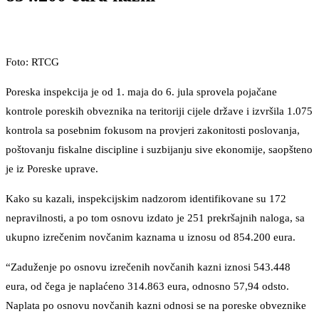
Foto: RTCG
Poreska inspekcija je od 1. maja do 6. jula sprovela pojačane
kontrole poreskih obveznika na teritoriji cijele države i izvršila 1.075
kontrola sa posebnim fokusom na provjeri zakonitosti poslovanja,
poštovanju fiskalne discipline i suzbijanju sive ekonomije, saopšteno
je iz Poreske uprave.
Kako su kazali, inspekcijskim nadzorom identifikovane su 172
nepravilnosti, a po tom osnovu izdato je 251 prekršajnih naloga, sa
ukupno izrečenim novčanim kaznama u iznosu od 854.200 eura.
“Zaduženje po osnovu izrečenih novčanih kazni iznosi 543.448
eura, od čega je naplaćeno 314.863 eura, odnosno 57,94 odsto.
Naplata po osnovu novčanih kazni odnosi se na poreske obveznike