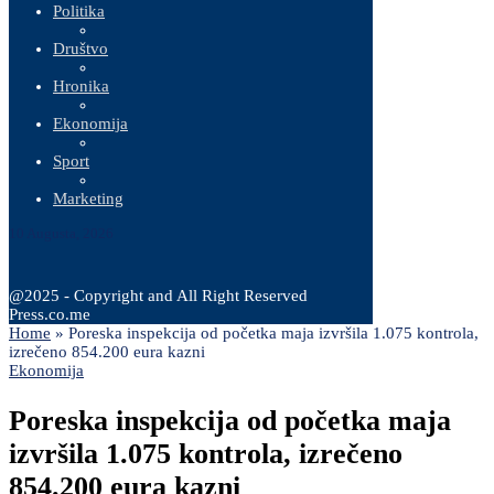
Politika
Društvo
Hronika
Ekonomija
Sport
Marketing
10 Augusta, 2026
@2025 - Copyright and All Right Reserved
Press.co.me
Home
»
Poreska inspekcija od početka maja izvršila 1.075 kontrola,
izrečeno 854.200 eura kazni
Ekonomija
Poreska inspekcija od početka maja
izvršila 1.075 kontrola, izrečeno
854.200 eura kazni