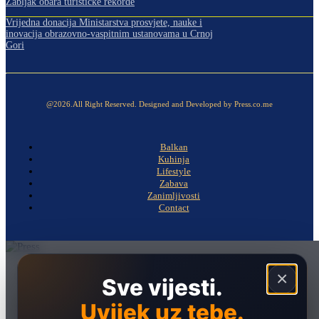
Žabljak obara turističke rekorde
Vrijedna donacija Ministarstva prosvjete, nauke i
inovacija obrazovno-vaspitnim ustanovama u Crnoj
Gori
@2026.All Right Reserved. Designed and Developed by Press.co.me
Balkan
Kuhinja
Lifestyle
Zabava
Zanimljivosti
Contact
Naslovna
×
Sve vijesti.
Politika
Uvijek uz tebe.
Društvo