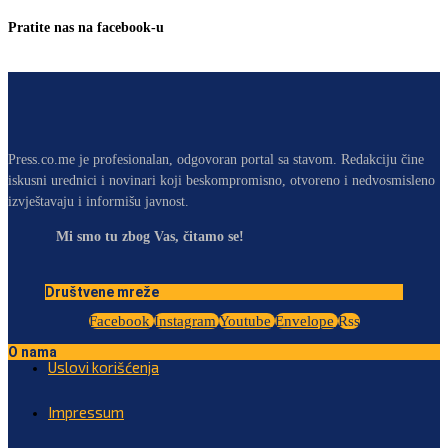
Pratite nas na facebook-u
Press.co.me je profesionalan, odgovoran portal sa stavom. Redakciju čine
iskusni urednici i novinari koji beskompromisno, otvoreno i nedvosmisleno
izvještavaju i informišu javnost.
Mi smo tu zbog Vas, čitamo se!
Društvene mreže
Facebook
Instagram
Youtube
Envelope
Rss
O nama
Uslovi korišćenja
Impressum