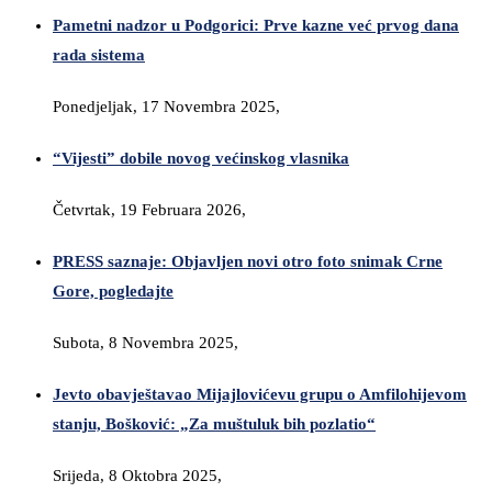
Pametni nadzor u Podgorici: Prve kazne već prvog dana
rada sistema
Ponedjeljak, 17 Novembra 2025,
“Vijesti” dobile novog većinskog vlasnika
Četvrtak, 19 Februara 2026,
PRESS saznaje: Objavljen novi otro foto snimak Crne
Gore, pogledajte
Subota, 8 Novembra 2025,
Jevto obavještavao Mijajlovićevu grupu o Amfilohijevom
stanju, Bošković: „Za muštuluk bih pozlatio“
Srijeda, 8 Oktobra 2025,