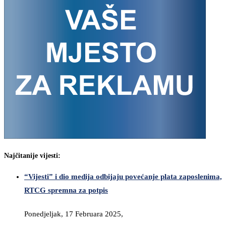
Najčitanije vijesti:
“Vijesti” i dio medija odbijaju povećanje plata zaposlenima,
RTCG spremna za potpis
Ponedjeljak, 17 Februara 2025,