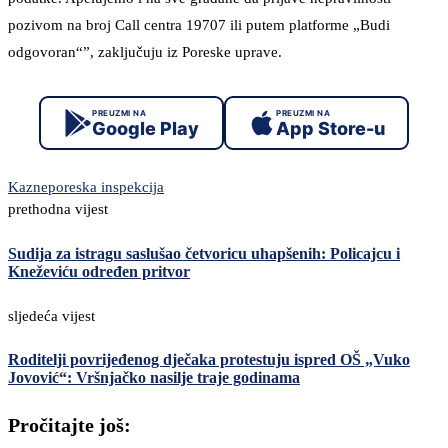
pozivom na broj Call centra 19707 ili putem platforme „Budi
odgovoran“”, zaključuju iz Poreske uprave.
PREUZMI NA
PREUZMI NA
Google Play
App Store-u
Kazne
poreska inspekcija
prethodna vijest
Sudija za istragu saslušao četvoricu uhapšenih: Policajcu i
Kneževiću određen pritvor
sljedeća vijest
Roditelji povrijeđenog dječaka protestuju ispred OŠ „Vuko
Jovović“: Vršnjačko nasilje traje godinama
Pročitajte još: