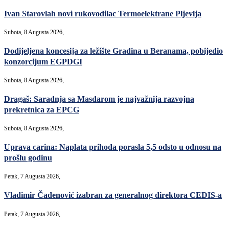
Ivan Starovlah novi rukovodilac Termoelektrane Pljevlja
Subota, 8 Augusta 2026,
Dodijeljena koncesija za ležište Gradina u Beranama, pobijedio
konzorcijum EGPDGI
Subota, 8 Augusta 2026,
Dragaš: Saradnja sa Masdarom je najvažnija razvojna
prekretnica za EPCG
Subota, 8 Augusta 2026,
Uprava carina: Naplata prihoda porasla 5,5 odsto u odnosu na
prošlu godinu
Petak, 7 Augusta 2026,
Vladimir Čađenović izabran za generalnog direktora CEDIS-a
Petak, 7 Augusta 2026,