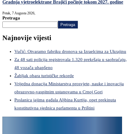
Gradnja vjetroelektrane Brajići počinje tokom 2027. godine
Petak, 7 Augusta 2026,
Pretraga
Pretraga
Najnovije vijesti
Vučić: Otvaramo fabriku dronova sa Izraelcima za Ukrajinu
Za 48 sati policija registrovala 1.320 prekršaja u saobraćaju,
48 vozača uhapšeno
Žabljak obara turističke rekorde
Vrijedna donacija Ministarstva prosvjete, nauke i inovacija
obrazovno-vaspitnim ustanovama u Crnoj Gori
Poslanica jajima gađala Aljbina Kurtija, opet prekinuta
konstitutivna sjednica parlamenta u Prištini