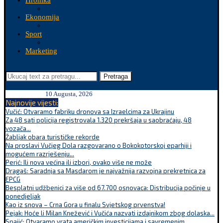
Hronika
Ekonomija
Sport
Marketing
Pretraga
10 Augusta, 2026
Najnovije vijesti:
Vučić: Otvaramo fabriku dronova sa Izraelcima za Ukrajinu
Za 48 sati policija registrovala 1.320 prekršaja u saobraćaju, 48
vozača...
Žabljak obara turističke rekorde
Na proslavi Vučjeg Dola razgovarano o Bokokotorskoj eparhiji i
mogućem razrješenju...
Perić: Ili nova većina ili izbori, ovako više ne može
Dragaš: Saradnja sa Masdarom je najvažnija razvojna prekretnica za
EPCG
Besplatni udžbenici za više od 67.700 osnovaca: Distribucija počinje u
ponedjeljak
Kao iz snova – Crna Gora u finalu Svjetskog prvenstva!
Pejak: Hoće li Milan Knežević i Vučića nazvati izdajnikom zbog dolaska...
Spajić: Otvaramo vrata američkim investicijama i savremenim