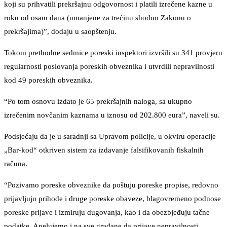
koji su prihvatili prekršajnu odgovornost i platili izrečene kazne u
roku od osam dana (umanjene za trećinu shodno Zakonu o
prekršajima)”, dodaju u saopštenju.
Tokom prethodne sedmice poreski inspektori izvršili su 341 provjeru
regularnosti poslovanja poreskih obveznika i utvrdili nepravilnosti
kod 49 poreskih obveznika.
“Po tom osnovu izdato je 65 prekršajnih naloga, sa ukupno
izrečenim novčanim kaznama u iznosu od 202.800 eura”, naveli su.
Podsjećaju da je u saradnji sa Upravom policije, u okviru operacije
„Bar-kod“ otkriven sistem za izdavanje falsifikovanih fiskalnih
računa.
“Pozivamo poreske obveznike da poštuju poreske propise, redovno
prijavljuju prihode i druge poreske obaveze, blagovremeno podnose
poreske prijave i izmiruju dugovanja, kao i da obezbjeđuju tačne
podatke. Apelujemo i na sve građane da prijave nepravilnosti