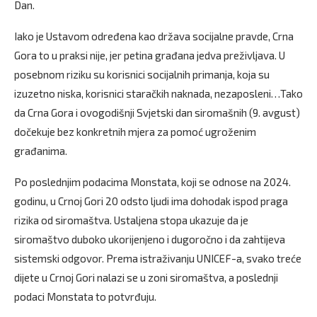
Dan.
Iako je Ustavom određena kao država socijalne pravde, Crna
Gora to u praksi nije, jer petina građana jedva preživljava. U
posebnom riziku su korisnici socijalnih primanja, koja su
izuzetno niska, korisnici staračkih naknada, nezaposleni…Tako
da Crna Gora i ovogodišnji Svjetski dan siromašnih (9. avgust)
dočekuje bez konkretnih mjera za pomoć ugroženim
građanima.
Po poslednjim podacima Monstata, koji se odnose na 2024.
godinu, u Crnoj Gori 20 odsto ljudi ima dohodak ispod praga
rizika od siromaštva. Ustaljena stopa ukazuje da je
siromaštvo duboko ukorijenjeno i dugoročno i da zahtijeva
sistemski odgovor. Prema istraživanju UNICEF-a, svako treće
dijete u Crnoj Gori nalazi se u zoni siromaštva, a poslednji
podaci Monstata to potvrđuju.