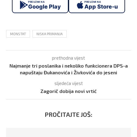
PREUZMI NA
PREUZMI NA
Google Play
App Store-u
MONSTAT
NISKA PRIMANJA
prethodna vijest
Najmanje tri poslanika i nekoliko funkcionera DPS-a
napuštaju Đukanovića i Živkovića do jeseni
sljedeća vijest
Zagorič dobija novi vrtić
PROČITAJTE JOŠ: