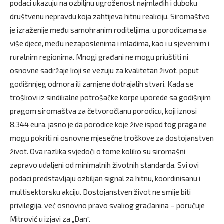
podaci ukazuju na ozbiljnu ugroženost najmlađih i duboku
društvenu nepravdu koja zahtijeva hitnu reakciju. Siromaštvo
je izraženije među samohranim roditeljima, u porodicama sa
više djece, među nezaposlenima i mladima, kao i u sjevernim i
ruralnim regionima. Mnogi građani ne mogu priuštiti ni
osnovne sadržaje koji se vezuju za kvalitetan život, poput
godišnnjeg odmora ili zamjene dotrajalih stvari. Kada se
troškovi iz sindikalne potrošačke korpe uporede sa godišnjim
pragom siromaštva za četvoročlanu porodicu, koji iznosi
8.344 eura, jasno je da porodice koje žive ispod tog praga ne
mogu pokriti ni osnovne mjesečne troškove za dostojanstven
život. Ova razlika svjedoči o tome koliko su siromašni
zapravo udaljeni od minimalnih životnih standarda. Svi ovi
podaci predstavljaju ozbiljan signal za hitnu, koordinisanu i
multisektorsku akciju. Dostojanstven život ne smije biti
privilegija, već osnovno pravo svakog građanina – poručuje
Mitrović u izjavi za „Dan“.