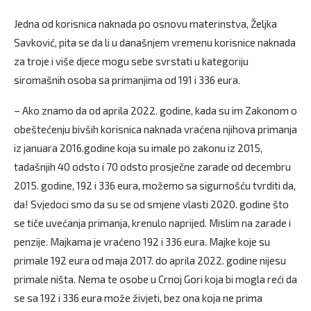
Jedna od korisnica naknada po osnovu materinstva, Željka
Savković, pita se da li u današnjem vremenu korisnice naknada
za troje i više djece mogu sebe svrstati u kategoriju
siromašnih osoba sa primanjima od 191 i 336 eura.
– Ako znamo da od aprila 2022. godine, kada su im Zakonom o
obeštećenju bivših korisnica naknada vraćena njihova primanja
iz januara 2016.godine koja su imale po zakonu iz 2015,
tadašnjih 40 odsto i 70 odsto prosječne zarade od decembru
2015. godine, 192 i 336 eura, možemo sa sigurnošću tvrditi da,
da! Svjedoci smo da su se od smjene vlasti 2020. godine što
se tiče uvećanja primanja, krenulo naprijed. Mislim na zarade i
penzije. Majkama je vraćeno 192 i 336 eura. Majke koje su
primale 192 eura od maja 2017. do aprila 2022. godine nijesu
primale ništa. Nema te osobe u Crnoj Gori koja bi mogla reći da
se sa 192 i 336 eura može živjeti, bez ona koja ne prima