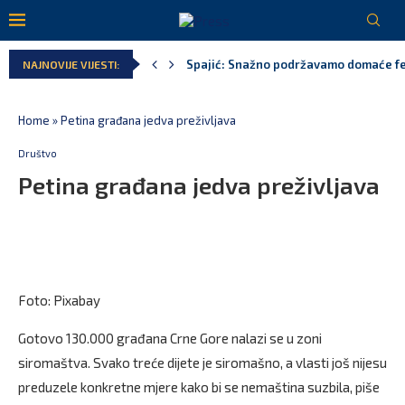
Spajić: Snažno podržavamo domaće fest
NAJNOVIJE VIJESTI:
MPNI do kraja jula realizovalo gotovo
U prethodnih pet godina: Vučić tri puta
MCP odgovorila Vučiću: Nedopustivo pol
Andrić: Crnoj Gori nije bilo mjesto na 
Home
»
Petina građana jedva preživljava
Društvo
Petina građana jedva preživljava
Foto: Pixabay
Gotovo 130.000 građana Crne Gore nalazi se u zoni
siromaštva. Svako treće dijete je siromašno, a vlasti još nijesu
preduzele konkretne mjere kako bi se nemaština suzbila, piše