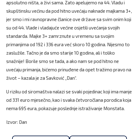
apsolutno ništa, a živi sama. Zato apelujemo na 44. Vladu i
skupštinsku većinu da pod hitno uvećaju naknade majkama 3+,
jer smo i mi ravnopravne članice ove države sa svim onim koji
su od 44. Vlade i vladajuće većine osjetili uvećanja svojih
standarda. Majke 3+ zamrznute u vremenu sa svojim
primanjima od 192 i 336 eura već skoro 10 godina. Nijesmo to
zaslužile. Tačno je da smo starije 10 godina, ali i toliko
snažnije! Borile smo se tada, a ako nam se pod hitno ne
uvećaju primanja, bićemo prinuđene da opet tražimo pravo na
život – kazala je za Savković „Dan“.
U riziku od siromaštva nalazi se svaki pojedinac koji ima manje
od 331 euro mjesečno, kao i svaka četvoročlana porodica koja
nema 695 eura, pokazuje poslednje istraživanje Monstata.
Izvor: Dan