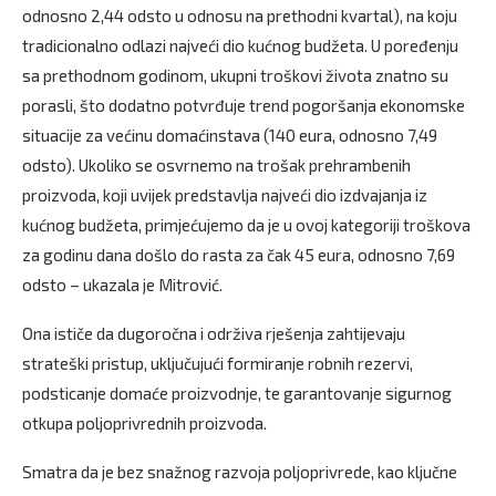
odnosno 2,44 odsto u odnosu na prethodni kvartal), na koju
tradicionalno odlazi najveći dio kućnog budžeta. U poređenju
sa prethodnom godinom, ukupni troškovi života znatno su
porasli, što dodatno potvrđuje trend pogoršanja ekonomske
situacije za većinu domaćinstava (140 eura, odnosno 7,49
odsto). Ukoliko se osvrnemo na trošak prehrambenih
proizvoda, koji uvijek predstavlja najveći dio izdvajanja iz
kućnog budžeta, primjećujemo da je u ovoj kategoriji troškova
za godinu dana došlo do rasta za čak 45 eura, odnosno 7,69
odsto – ukazala je Mitrović.
Ona ističe da dugoročna i održiva rješenja zahtijevaju
strateški pristup, uključujući formiranje robnih rezervi,
podsticanje domaće proizvodnje, te garantovanje sigurnog
otkupa poljoprivrednih proizvoda.
Smatra da je bez snažnog razvoja poljoprivrede, kao ključne