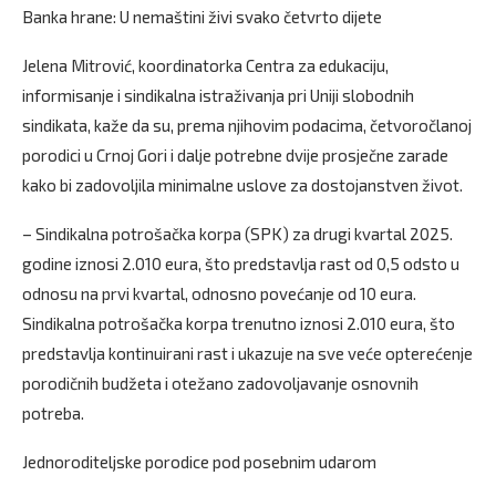
Banka hrane: U nemaštini živi svako četvrto dijete
Jelena Mitrović, koordinatorka Centra za edukaciju,
informisanje i sindikalna istraživanja pri Uniji slobodnih
sindikata, kaže da su, prema njihovim podacima, četvoročlanoj
porodici u Crnoj Gori i dalje potrebne dvije prosječne zarade
kako bi zadovoljila minimalne uslove za dostojanstven život.
– Sindikalna potrošačka korpa (SPK) za drugi kvartal 2025.
godine iznosi 2.010 eura, što predstavlja rast od 0,5 odsto u
odnosu na prvi kvartal, odnosno povećanje od 10 eura.
Sindikalna potrošačka korpa trenutno iznosi 2.010 eura, što
predstavlja kontinuirani rast i ukazuje na sve veće opterećenje
porodičnih budžeta i otežano zadovoljavanje osnovnih
potreba.
Jednoroditeljske porodice pod posebnim udarom