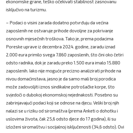
ekonomske grane, teško očekivati stabilnost zasnovanu
isključivo na turizmu.
– Podaci o visini zarada dodatno potvrđuju da većina
zaposlenih ne ostvaruje prihode dovoljne za pokrivanje
osnovnih mjesečnih troškova. Tako je, prema podacima
Poreske uprave iz decembra 2024. godine, zaradu iznad
2.000 eura primilo svega 7.860 zaposlenih, što čini oko četiri
odsto radnika, dok je zaradu preko 1.500 eura imalo 15.880
zaposlenih. Iako nije moguće precizno analizirati prihode na
nivou domaćinstava, jasno je da samo mali broj porodica
može zadovoljiti iznos sindikalne potrošačke korpe, što
svjedoči o dubokoj ekonomskoj nejednakosti. Posebno su
zabrinjavajući podaci koji se odnose na djecu. Veliki broj njih
nalazi se u riziku od siromaštva (prema Anketi o dohotku i
uslovima života, čak 25,6 odsto djece do 17 godina), ili su
izloženi siromaštvu i socijalnoj isključenosti (34,6 odsto). Ovi