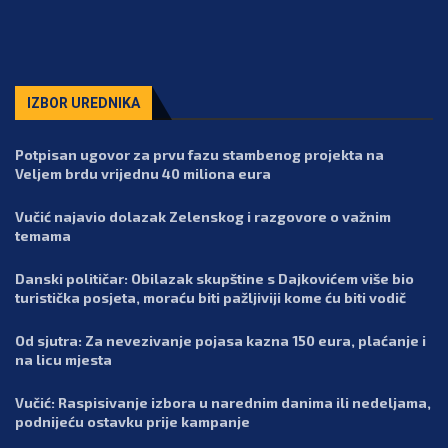
IZBOR UREDNIKA
Potpisan ugovor za prvu fazu stambenog projekta na
Veljem brdu vrijednu 40 miliona eura
Vučić najavio dolazak Zelenskog i razgovore o važnim
temama
Danski političar: Obilazak skupštine s Dajkovićem više bio
turistička posjeta, moraću biti pažljiviji kome ću biti vodič
Od sjutra: Za nevezivanje pojasa kazna 150 eura, plaćanje i
na licu mjesta
Vučić: Raspisivanje izbora u narednim danima ili nedeljama,
podnijeću ostavku prije kampanje