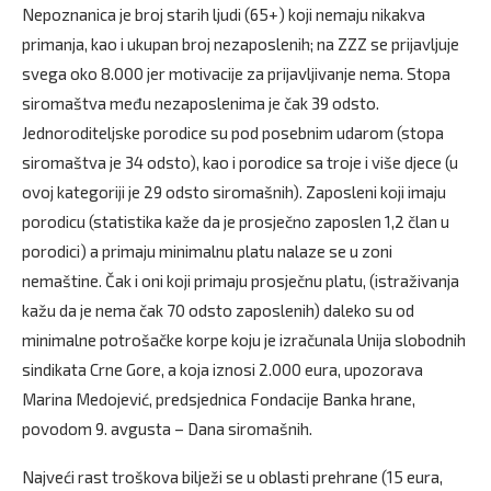
Nepoznanica je broj starih ljudi (65+) koji nemaju nikakva
primanja, kao i ukupan broj nezaposlenih; na ZZZ se prijavljuje
svega oko 8.000 jer motivacije za prijavljivanje nema. Stopa
siromaštva među nezaposlenima je čak 39 odsto.
Jednoroditeljske porodice su pod posebnim udarom (stopa
siromaštva je 34 odsto), kao i porodice sa troje i više djece (u
ovoj kategoriji je 29 odsto siromašnih). Zaposleni koji imaju
porodicu (statistika kaže da je prosječno zaposlen 1,2 član u
porodici) a primaju minimalnu platu nalaze se u zoni
nemaštine. Čak i oni koji primaju prosječnu platu, (istraživanja
kažu da je nema čak 70 odsto zaposlenih) daleko su od
minimalne potrošačke korpe koju je izračunala Unija slobodnih
sindikata Crne Gore, a koja iznosi 2.000 eura, upozorava
Marina Medojević, predsjednica Fondacije Banka hrane,
povodom 9. avgusta – Dana siromašnih.
Najveći rast troškova bilježi se u oblasti prehrane (15 eura,