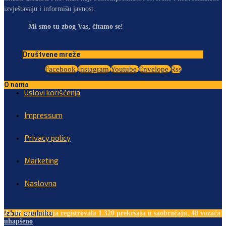
izvještavaju i informišu javnost.
Mi smo tu zbog Vas, čitamo se!
Društvene mreže
Facebook
Instagram
Youtube
Envelope
Rss
O nama
Uslovi korišćenja
Impressum
Privacy policy
Marketing
Naslovna
Izbor urednika
Za 48 sati policija registrovala 1.320 prekršaja u saobraćaju, 48 vozača
uhapšeno