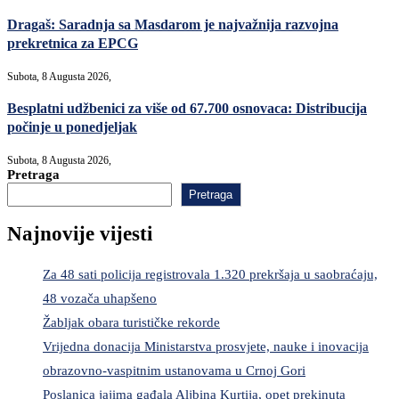
Dragaš: Saradnja sa Masdarom je najvažnija razvojna
prekretnica za EPCG
Subota, 8 Augusta 2026,
Besplatni udžbenici za više od 67.700 osnovaca: Distribucija
počinje u ponedjeljak
Subota, 8 Augusta 2026,
Pretraga
Pretraga
Najnovije vijesti
Za 48 sati policija registrovala 1.320 prekršaja u saobraćaju,
48 vozača uhapšeno
Žabljak obara turističke rekorde
Vrijedna donacija Ministarstva prosvjete, nauke i inovacija
obrazovno-vaspitnim ustanovama u Crnoj Gori
Poslanica jajima gađala Aljbina Kurtija, opet prekinuta