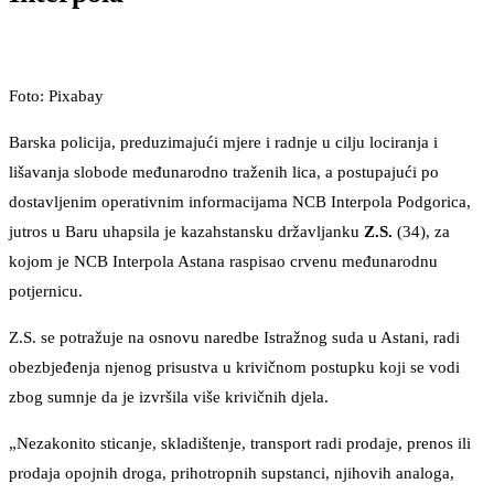
Foto: Pixabay
Barska policija, preduzimajući mjere i radnje u cilju lociranja i
lišavanja slobode međunarodno traženih lica, a postupajući po
dostavljenim operativnim informacijama NCB Interpola Podgorica,
jutros u Baru uhapsila je kazahstansku državljanku
Z.S.
(34), za
kojom je NCB Interpola Astana raspisao crvenu međunarodnu
potjernicu.
Z.S. se potražuje na osnovu naredbe Istražnog suda u Astani, radi
obezbjeđenja njenog prisustva u krivičnom postupku koji se vodi
zbog sumnje da je izvršila više krivičnih djela.
„Nezakonito sticanje, skladištenje, transport radi prodaje, prenos ili
prodaja opojnih droga, prihotropnih supstanci, njihovih analoga,