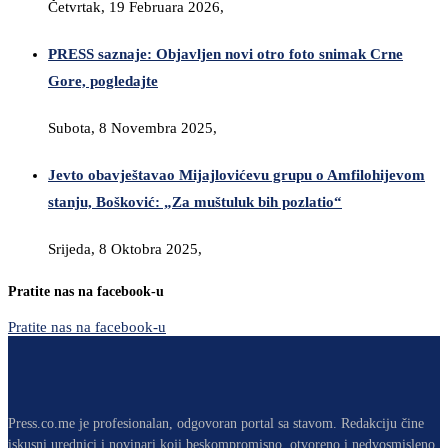
Četvrtak, 19 Februara 2026,
PRESS saznaje: Objavljen novi otro foto snimak Crne
Gore, pogledajte
Subota, 8 Novembra 2025,
Jevto obavještavao Mijajlovićevu grupu o Amfilohijevom
stanju, Bošković: „Za muštuluk bih pozlatio“
Srijeda, 8 Oktobra 2025,
Pratite nas na facebook-u
Pratite nas na facebook-u
Press.co.me je profesionalan, odgovoran portal sa stavom. Redakciju čine
iskusni urednici i novinari koji beskompromisno, otvoreno i nedvosmisleno