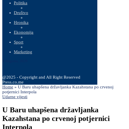
Politika
Društvo
Hronika
Ekonomija
Sport
Marketing
9 Augusta, 2026
@2025 - Copyright and All Right Reserved
Press.co.me
Home
»
U Baru uhapšena državljanka Kazahstana po crvenoj
potjernici Interpola
Udarne vijesti
U Baru uhapšena državljanka
Kazahstana po crvenoj potjernici
Interpola