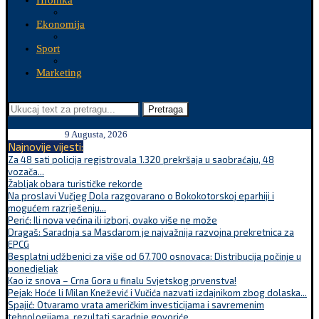
Hronika
Ekonomija
Sport
Marketing
Pretraga
9 Augusta, 2026
Najnovije vijesti:
Za 48 sati policija registrovala 1.320 prekršaja u saobraćaju, 48
vozača...
Žabljak obara turističke rekorde
Na proslavi Vučjeg Dola razgovarano o Bokokotorskoj eparhiji i
mogućem razrješenju...
Perić: Ili nova većina ili izbori, ovako više ne može
Dragaš: Saradnja sa Masdarom je najvažnija razvojna prekretnica za
EPCG
Besplatni udžbenici za više od 67.700 osnovaca: Distribucija počinje u
ponedjeljak
Kao iz snova – Crna Gora u finalu Svjetskog prvenstva!
Pejak: Hoće li Milan Knežević i Vučića nazvati izdajnikom zbog dolaska...
Spajić: Otvaramo vrata američkim investicijama i savremenim
tehnologijama, rezultati saradnje govoriće...