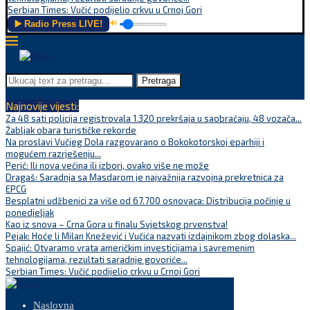
Serbian Times: Vučić podijelio crkvu u Crnoj Gori
▶️ Radio Press LIVE!
🔊
Pretraga
Najnovije vijesti:
Za 48 sati policija registrovala 1.320 prekršaja u saobraćaju, 48 vozača...
Žabljak obara turističke rekorde
Na proslavi Vučjeg Dola razgovarano o Bokokotorskoj eparhiji i
mogućem razrješenju...
Perić: Ili nova većina ili izbori, ovako više ne može
Dragaš: Saradnja sa Masdarom je najvažnija razvojna prekretnica za
EPCG
Besplatni udžbenici za više od 67.700 osnovaca: Distribucija počinje u
ponedjeljak
Kao iz snova – Crna Gora u finalu Svjetskog prvenstva!
Pejak: Hoće li Milan Knežević i Vučića nazvati izdajnikom zbog dolaska...
Spajić: Otvaramo vrata američkim investicijama i savremenim
tehnologijama, rezultati saradnje govoriće...
Serbian Times: Vučić podijelio crkvu u Crnoj Gori
Naslovna