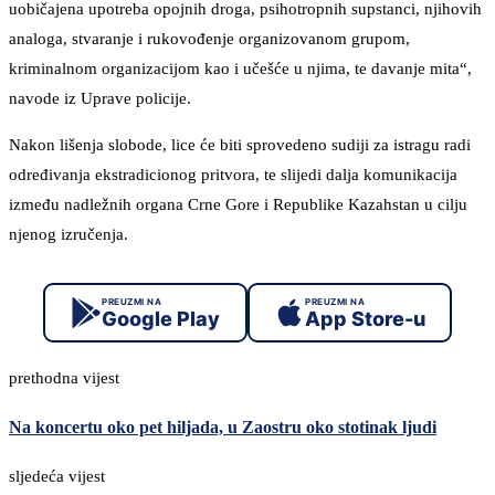
uobičajena upotreba opojnih droga, psihotropnih supstanci, njihovih
analoga, stvaranje i rukovođenje organizovanom grupom,
kriminalnom organizacijom kao i učešće u njima, te davanje mita“,
navode iz Uprave policije.
Nakon lišenja slobode, lice će biti sprovedeno sudiji za istragu radi
određivanja ekstradicionog pritvora, te slijedi dalja komunikacija
između nadležnih organa Crne Gore i Republike Kazahstan u cilju
njenog izručenja.
PREUZMI NA
PREUZMI NA
Google Play
App Store-u
prethodna vijest
Na koncertu oko pet hiljada, u Zaostru oko stotinak ljudi
sljedeća vijest