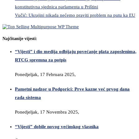
konstitutivna sjednica parlamenta u Prištini
Vučić: Ukrajini nikada nećemo praviti problem na putu ka EU
Najčitanije vijesti:
“Vijesti” i dio medija odbijaju povećanje plata zaposlenima,
RTCG spremna za potpis
Ponedjeljak, 17 Februara 2025,
Pametni nadzor u Podgorici: Prve kazne već prvog dana
rada sistema
Ponedjeljak, 17 Novembra 2025,
“Vijesti” dobile novog većinskog vlasnika