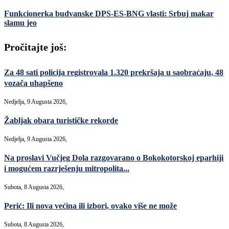
Funkcionerka budvanske DPS-ES-BNG vlasti: Srbuj makar
slamu jeo
Pročitajte još:
Za 48 sati policija registrovala 1.320 prekršaja u saobraćaju, 48
vozača uhapšeno
Nedjelja, 9 Augusta 2026,
Žabljak obara turističke rekorde
Nedjelja, 9 Augusta 2026,
Na proslavi Vučjeg Dola razgovarano o Bokokotorskoj eparhiji
i mogućem razrješenju mitropolita...
Subota, 8 Augusta 2026,
Perić: Ili nova većina ili izbori, ovako više ne može
Subota, 8 Augusta 2026,