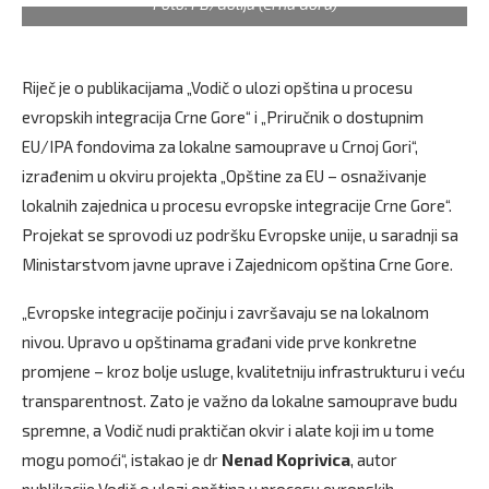
Foto: FB/Golija (Crna Gora)
Riječ je o publikacijama „Vodič o ulozi opština u procesu
evropskih integracija Crne Gore“ i „Priručnik o dostupnim
EU/IPA fondovima za lokalne samouprave u Crnoj Gori“,
izrađenim u okviru projekta „Opštine za EU – osnaživanje
lokalnih zajednica u procesu evropske integracije Crne Gore“.
Projekat se sprovodi uz podršku Evropske unije, u saradnji sa
Ministarstvom javne uprave i Zajednicom opština Crne Gore.
„Evropske integracije počinju i završavaju se na lokalnom
nivou. Upravo u opštinama građani vide prve konkretne
promjene – kroz bolje usluge, kvalitetniju infrastrukturu i veću
transparentnost. Zato je važno da lokalne samouprave budu
spremne, a Vodič nudi praktičan okvir i alate koji im u tome
mogu pomoći“, istakao je dr
Nenad Koprivica
, autor
publikacije Vodič o ulozi opština u procesu evropskih