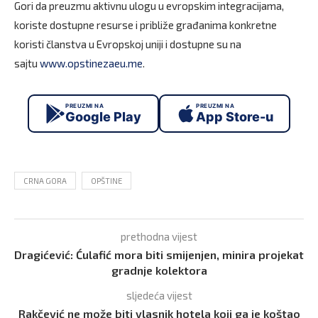
Gori da preuzmu aktivnu ulogu u evropskim integracijama,
koriste dostupne resurse i približe građanima konkretne
koristi članstva u Evropskoj uniji i dostupne su na
sajtu
www.opstinezaeu.me
.
PREUZMI NA
PREUZMI NA
Google Play
App Store-u
CRNA GORA
OPŠTINE
prethodna vijest
Dragićević: Ćulafić mora biti smijenjen, minira projekat
gradnje kolektora
sljedeća vijest
Rakčević ne može biti vlasnik hotela koji ga je koštao