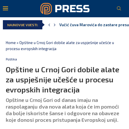
Poreska uprava: Za sedam mjeseci napl
NAJNOVIJE VIJESTI:
Laković: Crna Gora nije dobila zvaničn
Crna Gora neće biti domaćin migrants
Aerodromi Crne Gore za sedam mjeseci
EPCG: Sistem stabilan, Termoelektran
Home
»
Opštine u Crnoj Gori dobile alate za uspješnije učešće u
procesu evropskih integracija
Politika
Opštine u Crnoj Gori dobile alate
za uspješnije učešće u procesu
evropskih integracija
Opštine u Crnoj Gori od danas imaju na
raspolaganju dva nova alata koja će im pomoći
da bolje iskoriste šanse i odgovore na obaveze
koje donosi proces pristupanja Evropskoj uniji.