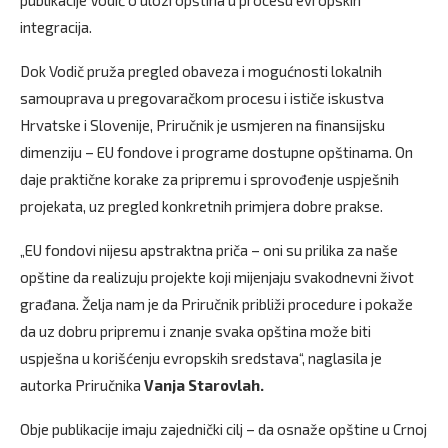
integracija.
Dok Vodič pruža pregled obaveza i mogućnosti lokalnih
samouprava u pregovaračkom procesu i ističe iskustva
Hrvatske i Slovenije, Priručnik je usmjeren na finansijsku
dimenziju – EU fondove i programe dostupne opštinama. On
daje praktične korake za pripremu i sprovođenje uspješnih
projekata, uz pregled konkretnih primjera dobre prakse.
„EU fondovi nijesu apstraktna priča – oni su prilika za naše
opštine da realizuju projekte koji mijenjaju svakodnevni život
građana. Želja nam je da Priručnik približi procedure i pokaže
da uz dobru pripremu i znanje svaka opština može biti
uspješna u korišćenju evropskih sredstava“, naglasila je
autorka Priručnika
Vanja Starovlah.
Obje publikacije imaju zajednički cilj – da osnaže opštine u Crnoj