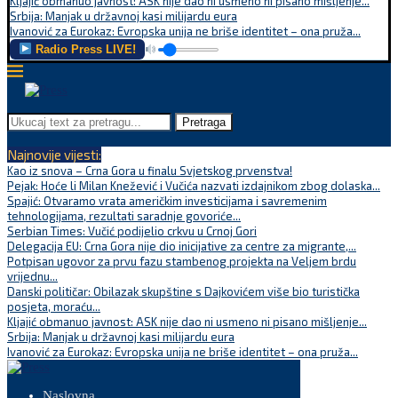
Kljajić obmanuo javnost: ASK nije dao ni usmeno ni pisano mišljenje...
Srbija: Manjak u državnoj kasi milijardu eura
Ivanović za Eurokaz: Evropska unija ne briše identitet – ona pruža...
Radio Press LIVE!
Pretraga
Najnovije vijesti:
Kao iz snova – Crna Gora u finalu Svjetskog prvenstva!
Pejak: Hoće li Milan Knežević i Vučića nazvati izdajnikom zbog dolaska...
Spajić: Otvaramo vrata američkim investicijama i savremenim
tehnologijama, rezultati saradnje govoriće...
Serbian Times: Vučić podijelio crkvu u Crnoj Gori
Delegacija EU: Crna Gora nije dio inicijative za centre za migrante,...
Potpisan ugovor za prvu fazu stambenog projekta na Veljem brdu
vrijednu...
Danski političar: Obilazak skupštine s Dajkovićem više bio turistička
posjeta, moraću...
Kljajić obmanuo javnost: ASK nije dao ni usmeno ni pisano mišljenje...
Srbija: Manjak u državnoj kasi milijardu eura
Ivanović za Eurokaz: Evropska unija ne briše identitet – ona pruža...
Naslovna