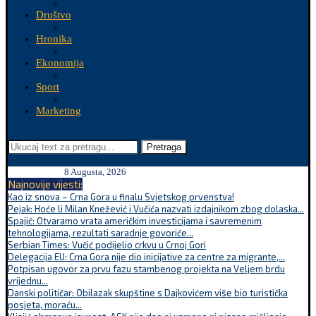
Društvo
Hronika
Ekonomija
Sport
Marketing
Pretraga
8 Augusta, 2026
Najnovije vijesti:
Kao iz snova – Crna Gora u finalu Svjetskog prvenstva!
Pejak: Hoće li Milan Knežević i Vučića nazvati izdajnikom zbog dolaska...
Spajić: Otvaramo vrata američkim investicijama i savremenim
tehnologijama, rezultati saradnje govoriće...
Serbian Times: Vučić podijelio crkvu u Crnoj Gori
Delegacija EU: Crna Gora nije dio inicijative za centre za migrante,...
Potpisan ugovor za prvu fazu stambenog projekta na Veljem brdu
vrijednu...
Danski političar: Obilazak skupštine s Dajkovićem više bio turistička
posjeta, moraću...