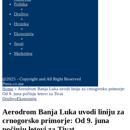
Politika
Društvo
Hronika
Ekonomija
Sport
Marketing
8 Augusta, 2026
@2025 - Copyright and All Right Reserved
Press.co.me
Home
»
Aerodrom Banja Luka uvodi liniju za crnogorsko primorje:
Od 9. juna počinju letovi za Tivat
Društvo
Ekonomija
Aerodrom Banja Luka uvodi liniju za
crnogorsko primorje: Od 9. juna
počinju letovi za Tivat