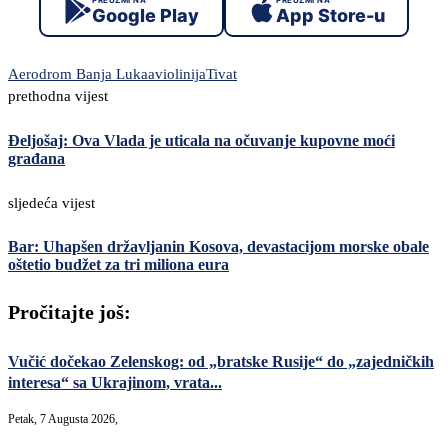
Google Play
App Store-u
Aerodrom Banja Luka
aviolinija
Tivat
prethodna vijest
Đeljošaj: Ova Vlada je uticala na očuvanje kupovne moći
građana
sljedeća vijest
Bar: Uhapšen državljanin Kosova, devastacijom morske obale
oštetio budžet za tri miliona eura
Pročitajte još:
Vučić dočekao Zelenskog: od „bratske Rusije“ do „zajedničkih
interesa“ sa Ukrajinom, vrata...
Petak, 7 Augusta 2026,