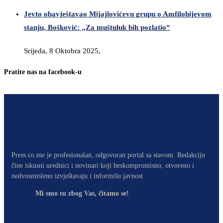
Jevto obavještavao Mijajlovićevu grupu o Amfilohijevom
stanju, Bošković: „Za muštuluk bih pozlatio“
Srijeda, 8 Oktobra 2025,
Pratite nas na facebook-u
Press.co.me je profesionalan, odgovoran portal sa stavom. Redakciju
čine iskusni urednici i novinari koji beskompromisno, otvoreno i
nedvosmisleno izvještavaju i informišu javnost.
Mi smo tu zbog Vas, čitamo se!