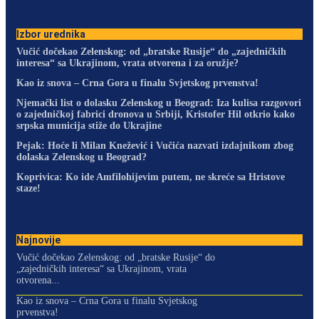
Izbor urednika
Vučić dočekao Zelenskog: od „bratske Rusije“ do „zajedničkih
interesa“ sa Ukrajinom, vrata otvorena i za oružje?
Kao iz snova – Crna Gora u finalu Svjetskog prvenstva!
Njemački list o dolasku Zelenskog u Beograd: Iza kulisa razgovori
o zajedničkoj fabrici dronova u Srbiji, Kristofer Hil otkrio kako
srpska municija stiže do Ukrajine
Pejak: Hoće li Milan Knežević i Vučića nazvati izdajnikom zbog
dolaska Zelenskog u Beograd?
Koprivica: Ko ide Amfilohijevim putem, ne skreće sa Hristove
staze!
Najnovije
Vučić dočekao Zelenskog: od „bratske Rusije“ do
„zajedničkih interesa“ sa Ukrajinom, vrata
otvorena...
Kao iz snova – Crna Gora u finalu Svjetskog
prvenstva!