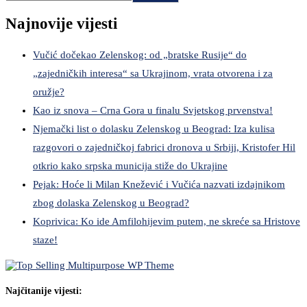
Najnovije vijesti
Vučić dočekao Zelenskog: od „bratske Rusije“ do
„zajedničkih interesa“ sa Ukrajinom, vrata otvorena i za
oružje?
Kao iz snova – Crna Gora u finalu Svjetskog prvenstva!
Njemački list o dolasku Zelenskog u Beograd: Iza kulisa
razgovori o zajedničkoj fabrici dronova u Srbiji, Kristofer Hil
otkrio kako srpska municija stiže do Ukrajine
Pejak: Hoće li Milan Knežević i Vučića nazvati izdajnikom
zbog dolaska Zelenskog u Beograd?
Koprivica: Ko ide Amfilohijevim putem, ne skreće sa Hristove
staze!
Najčitanije vijesti: