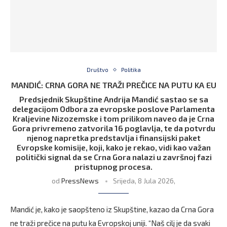
Društvo
Politika
MANDIĆ: CRNA GORA NE TRAŽI PREČICE NA PUTU KA EU
Predsjednik Skupštine Andrija Mandić sastao se sa
delegacijom Odbora za evropske poslove Parlamenta
Kraljevine Nizozemske i tom prilikom naveo da je Crna
Gora privremeno zatvorila 16 poglavlja, te da potvrdu
njenog napretka predstavlja i finansijski paket
Evropske komisije, koji, kako je rekao, vidi kao važan
politički signal da se Crna Gora nalazi u završnoj fazi
pristupnog procesa.
od
PressNews
Srijeda, 8 Jula 2026,
Mandić je, kako je saopšteno iz Skupštine, kazao da Crna Gora
ne traži prečice na putu ka Evropskoj uniji. “Naš cilj je da svaki