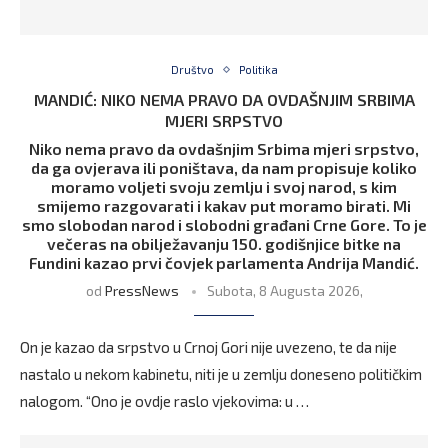
Društvo
Politika
MANDIĆ: NIKO NEMA PRAVO DA OVDAŠNJIM SRBIMA
MJERI SRPSTVO
Niko nema pravo da ovdašnjim Srbima mjeri srpstvo,
da ga ovjerava ili poništava, da nam propisuje koliko
moramo voljeti svoju zemlju i svoj narod, s kim
smijemo razgovarati i kakav put moramo birati. Mi
smo slobodan narod i slobodni građani Crne Gore. To je
večeras na obilježavanju 150. godišnjice bitke na
Fundini kazao prvi čovjek parlamenta Andrija Mandić.
od
PressNews
Subota, 8 Augusta 2026,
On je kazao da srpstvo u Crnoj Gori nije uvezeno, te da nije
nastalo u nekom kabinetu, niti je u zemlju doneseno političkim
nalogom. “Ono je ovdje raslo vjekovima: u …