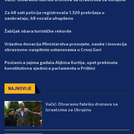
Za 48 sati policija registrovala 1.320 prekršaja u
saobraćaju, 48 vozača uhapšeno
Žabljak obara turističke rekorde
Vrijedna donacija Ministarstva prosvjete, nauke i inovacija
obrazovno-vaspitnim ustanovama u Crnoj Gori
Poslanica jajima gađala Aljbina Kurtija, opet prekinuta
konstitutivna sjednica parlamenta u Prištini
NAJNOVIJE
Vučić: Otvaramo fabriku dronova sa
Izraelcima za Ukrajinu