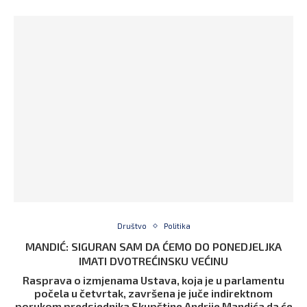
Društvo
Politika
MANDIĆ: SIGURAN SAM DA ĆEMO DO PONEDJELJKA
IMATI DVOTREĆINSKU VEĆINU
Rasprava o izmjenama Ustava, koja je u parlamentu
počela u četvrtak, završena je juče indirektnom
porukom predsjednika Skupštine Andrije Mandića da će