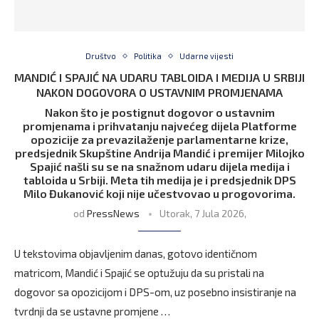
Društvo
Politika
Udarne vijesti
MANDIĆ I SPAJIĆ NA UDARU TABLOIDA I MEDIJA U SRBIJI
NAKON DOGOVORA O USTAVNIM PROMJENAMA
Nakon što je postignut dogovor o ustavnim
promjenama i prihvatanju najvećeg dijela Platforme
opozicije za prevazilaženje parlamentarne krize,
predsjednik Skupštine Andrija Mandić i premijer Milojko
Spajić našli su se na snažnom udaru dijela medija i
tabloida u Srbiji. Meta tih medija je i predsjednik DPS
Milo Đukanović koji nije učestvovao u progovorima.
od
PressNews
Utorak, 7 Jula 2026,
U tekstovima objavljenim danas, gotovo identičnom
matricom, Mandić i Spajić se optužuju da su pristali na
dogovor sa opozicijom i DPS-om, uz posebno insistiranje na
tvrdnji da se ustavne promjene …