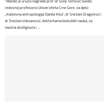
“Mandić je uručio nagrade prof. dr Sonji Tomović Šundić,
redovnoj profesorici Univerziteta Crne Gore, za djelo
„Književna antropologija Danila Kiša“; dr Snežani Dragićević i
dr Snežani Vuksanović, doktorkama bioloških nauka, za
naučna dostignuća i …