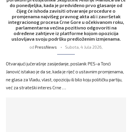
do ponedjeljka, kada je predviđeno prvo glasanje od
čijeg će ishoda zavisiti otvaranje procedure o
promjenama najvišeg pravnog akta ali i završetak
integracionog procesa Crne Gore u očekivanom roku,
parlamentarna većina pozitivno odgovoriti na
određene zahtjeve iz platforme kojom opozicija
uslovljava svoju podršku predloženim izmjenama.
od
PressNews
Subota, 4 Jula 2026,
Otvarajući jučerašnje zasijedanje, poslanik PES-a Tonći
Janović istakao je da se, kada je riječ o ustavnim promjenama,
ne glasa za Vladu, vlast, opoziciju ili bilo koju političku partiju,
već za strateški interes Crne …