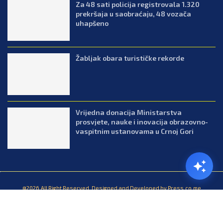
Za 48 sati policija registrovala 1.320
prekršaja u saobraćaju, 48 vozača
uhapšeno
Žabljak obara turističke rekorde
Vrijedna donacija Ministarstva
prosvjete, nauke i inovacija obrazovno-
vaspitnim ustanovama u Crnoj Gori
@2026.All Right Reserved. Designed and Developed by Press.co.me
Balkan
Kuhinja
Lifestyle
Zabava
Zanimljivosti
Contact