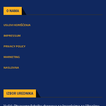
O NAMA
USLOVI KORIŠĆENJA
IMPRESSUM
PRIVACY POLICY
MARKETING
NASLOVNA
IZBOR UREDNIKA
Vučić: Otvaramo fabriku dronova sa Izraelcima za Ukrajinu