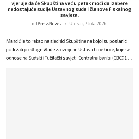
vjeruje da će Skupština već u petak moći da izabere
nedostajuće sudije Ustavnog suda i članove Fiskalnog
savjeta.
od
PressNews
Utorak, 7 Jula 2026,
Mandić je to rekao na sjednici Skupštine na kojoj su poslanici
podržali predloge Vlade za izmjene Ustava Crne Gore, koje se
odnose na Sudski i Tužilački savjet i Centralnu banku (CBCG), …