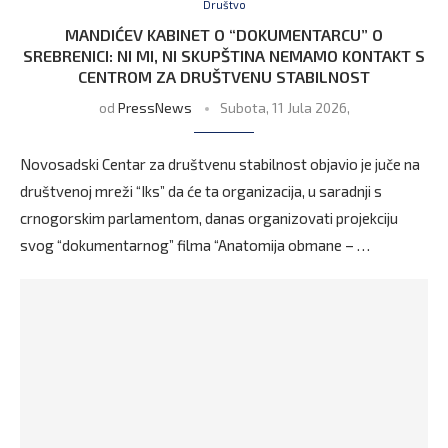
Društvo
MANDIĆEV KABINET O “DOKUMENTARCU” O
SREBRENICI: NI MI, NI SKUPŠTINA NEMAMO KONTAKT S
CENTROM ZA DRUŠTVENU STABILNOST
od
PressNews
Subota, 11 Jula 2026,
Novosadski Centar za društvenu stabilnost objavio je juče na
društvenoj mreži “Iks” da će ta organizacija, u saradnji s
crnogorskim parlamentom, danas organizovati projekciju
svog “dokumentarnog” filma “Anatomija obmane – …