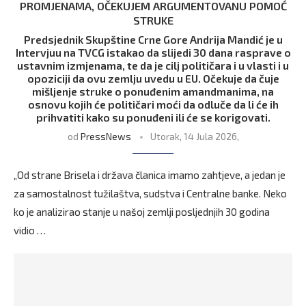
PROMJENAMA, OČEKUJEM ARGUMENTOVANU POMOĆ
STRUKE
Predsjednik Skupštine Crne Gore Andrija Mandić je u
Intervjuu na TVCG istakao da slijedi 30 dana rasprave o
ustavnim izmjenama, te da je cilj političara i u vlasti i u
opoziciji da ovu zemlju uvedu u EU. Očekuje da čuje
mišljenje struke o ponuđenim amandmanima, na
osnovu kojih će političari moći da odluče da li će ih
prihvatiti kako su ponuđeni ili će se korigovati.
od
PressNews
Utorak, 14 Jula 2026,
„Od strane Brisela i država članica imamo zahtjeve, a jedan je
za samostalnost tužilaštva, sudstva i Centralne banke. Neko
ko je analizirao stanje u našoj zemlji posljednjih 30 godina
vidio …