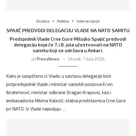
Društvo
Politika
Udarne vijesti
SPAJIĆ PREDVODI DELEGACIJU VLADE NA NATO SAMITU
Predsjednik Vlade Crne Gore Milojko Spajić predvodi
delegaciju koja će 7. i 8. jula učestvovati na NATO
samitu koji se održava u Ankari.
od
PressNews
Utorak, 7 Jula 2026,
Kako je saopšteno iz Vlade, u sastavu delegacije biće
potpredsjednik Vlade i ministar vanjskih poslova Ervin
Ibrahimović, ministar odbrane Dragan Krapović, kao i
ambasadorka Milena Kalezić, stalna predstavnica Crne Gore
pri NATO. Iz Vlade najavljuju …