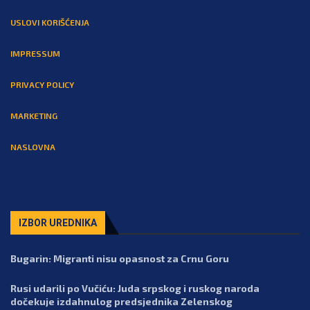
USLOVI KORIŠĆENJA
IMPRESSUM
PRIVACY POLICY
MARKETING
NASLOVNA
IZBOR UREDNIKA
Bugarin: Migranti nisu opasnost za Crnu Goru
Rusi udarili po Vučiću: Juda srpskog i ruskog naroda
dočekuje izdahnulog predsjednika Zelenskog