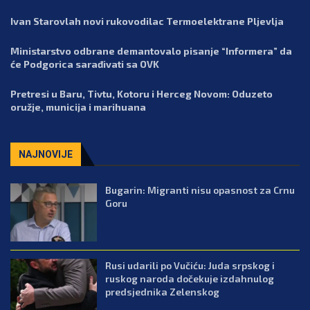
Ivan Starovlah novi rukovodilac Termoelektrane Pljevlja
Ministarstvo odbrane demantovalo pisanje “Informera” da
će Podgorica sarađivati sa OVK
Pretresi u Baru, Tivtu, Kotoru i Herceg Novom: Oduzeto
oružje, municija i marihuana
NAJNOVIJE
Bugarin: Migranti nisu opasnost za Crnu
Goru
Rusi udarili po Vučiću: Juda srpskog i
ruskog naroda dočekuje izdahnulog
predsjednika Zelenskog