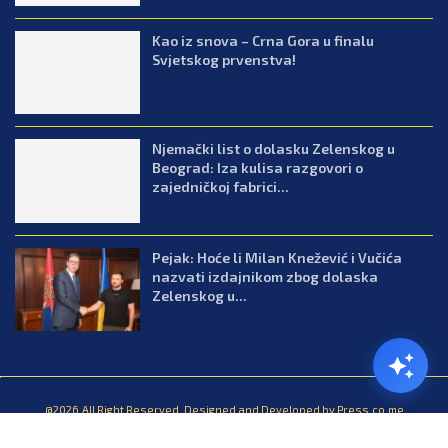
Kao iz snova – Crna Gora u finalu
Svjetskog prvenstva!
Njemački list o dolasku Zelenskog u
Beograd: Iza kulisa razgovori o
zajedničkoj fabrici...
Pejak: Hoće li Milan Knežević i Vučića
nazvati izdajnikom zbog dolaska
Zelenskog u...
@2026.All Right Reserved. Designed and Developed by Press.co.me