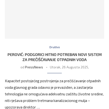
Društvo
PEROVIĆ: PODGORICI HITNO POTREBAN NOVI SISTEM
ZA PREČIŠĆAVANJE OTPADNIH VODA
od
PressNews
Utorak, 26 Augusta 2025,
Kapacitet postojećeg postrojenja za prečišćavanje otpadnih
voda glavnog grada odavno je prevaziđen, a zastarjela
tehnologija ne omogućava adekvatnu zaštitu životne sredine,
niti rješava problem tretmana kanalizacionog mulja –
upozorava direktor …