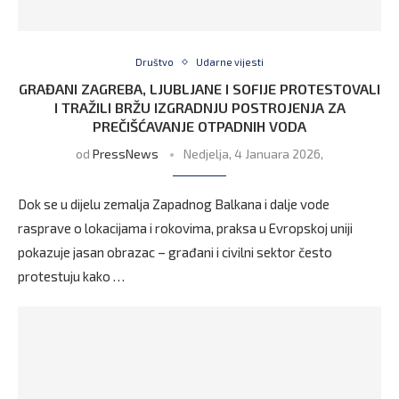
Društvo
Udarne vijesti
GRAĐANI ZAGREBA, LJUBLJANE I SOFIJE PROTESTOVALI
I TRAŽILI BRŽU IZGRADNJU POSTROJENJA ZA
PREČIŠĆAVANJE OTPADNIH VODA
od
PressNews
Nedjelja, 4 Januara 2026,
Dok se u dijelu zemalja Zapadnog Balkana i dalje vode
rasprave o lokacijama i rokovima, praksa u Evropskoj uniji
pokazuje jasan obrazac – građani i civilni sektor često
protestuju kako …