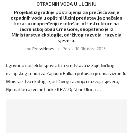
OTPADNIH VODA U ULCINJU
Projekat izgradnje postrojenja za prečišćavanje
otpadnih voda u opštini Ulcinj predstavlja značajan
korak u unapređenju ekološke infrastrukture na
Jadranskoj obali Crne Gore, saopšteno je iz
Ministarstva ekologije, održivog razvoja i razvoja
sjevera.
od
PressNews
Petak, 10 Oktobra 2025,
Ugovor o dodjeli bespovratnih sredstava iz Zajedničkog
evropskog fonda za Zapadni Balkan potpisan je danas između
Ministarstva ekologije, održivog razvoja i razvoja sjevera,
Njemačke razvojne banke KFW, Opštine Ulcinj i …