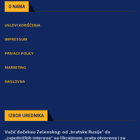
O NAMA
USLOVI KORIŠĆENJA
IMPRESSUM
PRIVACY POLICY
MARKETING
NASLOVNA
IZBOR UREDNIKA
Vučić dočekao Zelenskog: od „bratske Rusije“ do
„zajedničkih interesa“ sa Ukrajinom, vrata otvorena i za