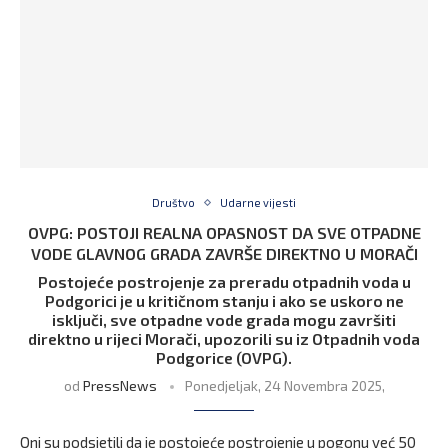
Društvo
Udarne vijesti
OVPG: POSTOJI REALNA OPASNOST DA SVE OTPADNE
VODE GLAVNOG GRADA ZAVRŠE DIREKTNO U MORAČI
Postojeće postrojenje za preradu otpadnih voda u
Podgorici je u kritičnom stanju i ako se uskoro ne
isključi, sve otpadne vode grada mogu završiti
direktno u rijeci Morači, upozorili su iz Otpadnih voda
Podgorice (OVPG).
od
PressNews
Ponedjeljak, 24 Novembra 2025,
Oni su podsjetili da je postojeće postrojenje u pogonu već 50