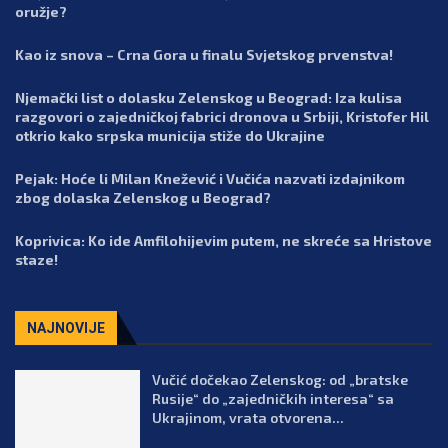
oružje?
Kao iz snova – Crna Gora u finalu Svjetskog prvenstva!
Njemački list o dolasku Zelenskog u Beograd: Iza kulisa
razgovori o zajedničkoj fabrici dronova u Srbiji, Kristofer Hil
otkrio kako srpska municija stiže do Ukrajine
Pejak: Hoće li Milan Knežević i Vučića nazvati izdajnikom
zbog dolaska Zelenskog u Beograd?
Koprivica: Ko ide Amfilohijevim putem, ne skreće sa Hristove
staze!
NAJNOVIJE
Vučić dočekao Zelenskog: od „bratske
Rusije“ do „zajedničkih interesa“ sa
Ukrajinom, vrata otvorena...