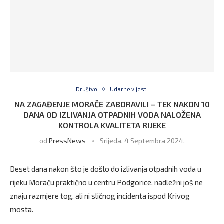
Društvo
Udarne vijesti
NA ZAGAĐENJE MORAČE ZABORAVILI – TEK NAKON 10
DANA OD IZLIVANJA OTPADNIH VODA NALOŽENA
KONTROLA KVALITETA RIJEKE
od
PressNews
Srijeda, 4 Septembra 2024,
Deset dana nakon što je došlo do izlivanja otpadnih voda u
rijeku Moraču praktično u centru Podgorice, nadležni još ne
znaju razmjere tog, ali ni sličnog incidenta ispod Krivog
mosta.