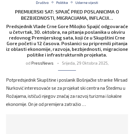
Društvo
Politika
Udarne vijesti
PREMIJERSKI SAT: SPAJIĆ PRED POSLANICIMA O
BEZBJEDNOSTI, MIGRACIJAMA, INFLACIJI…
Predsjednik Vlade Crne Gore Milojko Spajić odgovaraće
u četvrtak, 30. oktobra, na pitanja poslanika u okviru
redovnog Premijerskog sata, koji će u Skupštini Crne
Gore početi u 12 časova. Poslanici su pripremili pitanja
iz oblasti ekonomije, razvoja, bezbjednosti, migracione
politike i infrastrukturnih projekata.
od
PressNews
Srijeda, 29 Oktobra 2025,
Potpredsjednik Skupštine i poslanik Bošnjačke stranke Mirsad
Nurković interesovaće se za projekat ski centra na Štedimu u
Rožajama, ističući njegov značaj za razvoj turizma i lokalne
ekonomije. On je od premijera zatražio …