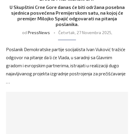
U Skupštini Crne Gore danas će biti održana posebna
sjednica posvećena Premijerskom satu, na kojoj će
premijer Milojko Spajić odgovarati na pitanja
poslanika.
od
PressNews
Četvrtak, 27 Novembra 2025,
Poslanik Demokratske partije socijalista Ivan Vuković tražiće
odgovor na pitanje da li će Vlada, u saradnji sa Glavnim
gradom i evropskim partnerima, istrajati u realizaciji dugo
najavljivanog projekta izgradnje postrojenja za prečišćavanje
…