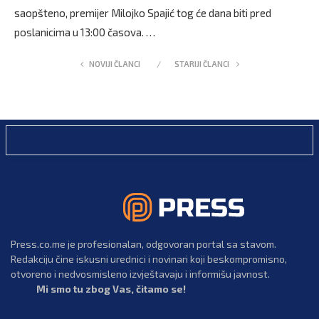
saopšteno, premijer Milojko Spajić tog će dana biti pred
poslanicima u 13:00 časova. …
NOVIJI ČLANCI
STARIJI ČLANCI
Press.co.me je profesionalan, odgovoran portal sa stavom.
Redakciju čine iskusni urednici i novinari koji beskompromisno,
otvoreno i nedvosmisleno izvještavaju i informišu javnost.
Mi smo tu zbog Vas, čitamo se!