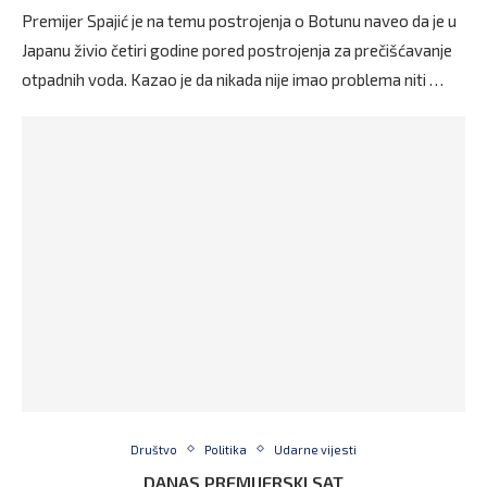
Premijer Spajić je na temu postrojenja o Botunu naveo da je u
Japanu živio četiri godine pored postrojenja za prečišćavanje
otpadnih voda. Kazao je da nikada nije imao problema niti …
Društvo
Politika
Udarne vijesti
DANAS PREMIJERSKI SAT