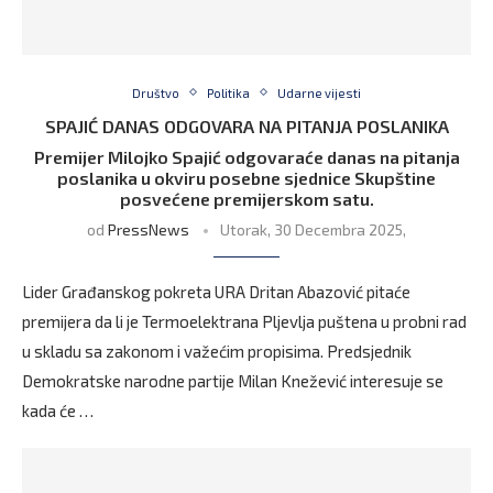
Društvo
Politika
Udarne vijesti
SPAJIĆ DANAS ODGOVARA NA PITANJA POSLANIKA
Premijer Milojko Spajić odgovaraće danas na pitanja
poslanika u okviru posebne sjednice Skupštine
posvećene premijerskom satu.
od
PressNews
Utorak, 30 Decembra 2025,
Lider Građanskog pokreta URA Dritan Abazović pitaće
premijera da li je Termoelektrana Pljevlja puštena u probni rad
u skladu sa zakonom i važećim propisima. Predsjednik
Demokratske narodne partije Milan Knežević interesuje se
kada će …