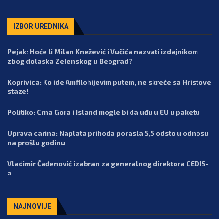
IZBOR UREDNIKA
Pejak: Hoće li Milan Knežević i Vučića nazvati izdajnikom
zbog dolaska Zelenskog u Beograd?
Koprivica: Ko ide Amfilohijevim putem, ne skreće sa Hristove
staze!
Politiko: Crna Gora i Island mogle bi da uđu u EU u paketu
Uprava carina: Naplata prihoda porasla 5,5 odsto u odnosu
na prošlu godinu
Vladimir Čađenović izabran za generalnog direktora CEDIS-
a
NAJNOVIJE