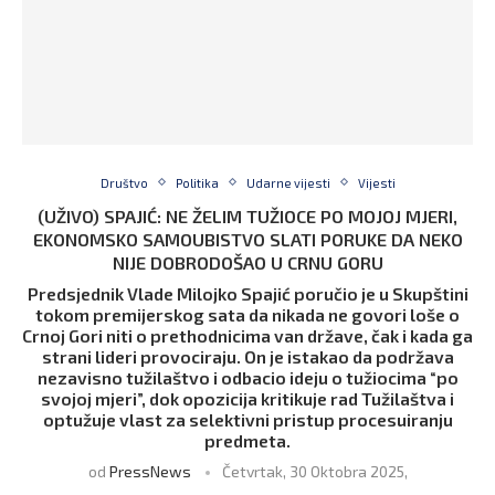
Društvo
Politika
Udarne vijesti
Vijesti
(UŽIVO) SPAJIĆ: NE ŽELIM TUŽIOCE PO MOJOJ MJERI,
EKONOMSKO SAMOUBISTVO SLATI PORUKE DA NEKO
NIJE DOBRODOŠAO U CRNU GORU
Predsjednik Vlade Milojko Spajić poručio je u Skupštini
tokom premijerskog sata da nikada ne govori loše o
Crnoj Gori niti o prethodnicima van države, čak i kada ga
strani lideri provociraju. On je istakao da podržava
nezavisno tužilaštvo i odbacio ideju o tužiocima “po
svojoj mjeri”, dok opozicija kritikuje rad Tužilaštva i
optužuje vlast za selektivni pristup procesuiranju
predmeta.
od
PressNews
Četvrtak, 30 Oktobra 2025,