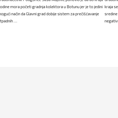
odine mora početi gradnja kolektora u Botunu jer je to jedini
kraja s
ogući način da Glavni grad dobije sistem za prečišćavanje
sredine
tpadnih …
negativ