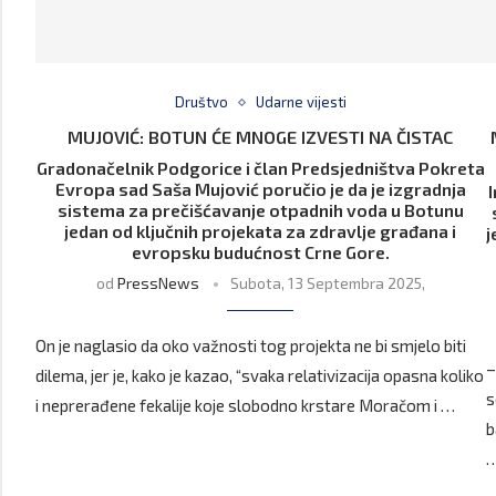
Društvo
Udarne vijesti
MUJOVIĆ: BOTUN ĆE MNOGE IZVESTI NA ČISTAC
Gradonačelnik Podgorice i član Predsjedništva Pokreta
Evropa sad Saša Mujović poručio je da je izgradnja
sistema za prečišćavanje otpadnih voda u Botunu
jedan od ključnih projekata za zdravlje građana i
j
evropsku budućnost Crne Gore.
od
PressNews
Subota, 13 Septembra 2025,
On je naglasio da oko važnosti tog projekta ne bi smjelo biti
–
dilema, jer je, kako je kazao, “svaka relativizacija opasna koliko
s
i neprerađene fekalije koje slobodno krstare Moračom i …
b