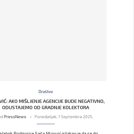
Društvo
IĆ: AKO MIŠLJENJE AGENCIJE BUDE NEGATIVNO,
ODUSTAJEMO OD GRADNJE KOLEKTORA
od
PressNews
Ponedjeljak, 1 Septembra 2025,
čelnik Podgorice Saša Mujović istakao je da se do