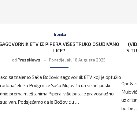
Hronika
SAGOVORNIK ETV IZ PIPERA VIŠESTRUKO OSUĐIVANO
(VI
LICE?
SIT
od
PressNews
Ponedjeljak, 18 Augusta 2025,
ako saznajemo Saša Božović sagovornik ETV, koji je optužio
Opožare
radonačelnika Podgorice Sašu Mujovića da se neljudski
Mujović
dnio prema mještanima Pipera, više puta je pravosnažno
uz drža
suđivan. Podsjećamo da je Božović u …
borbe 