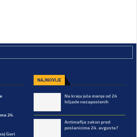
NAJNOVIJE
de
Na kraju jula manje od 24
hiljade nezaposlenih
ima 24.
Antimafija zakon pred
poslanicima 24. avgusta?
noj Gori