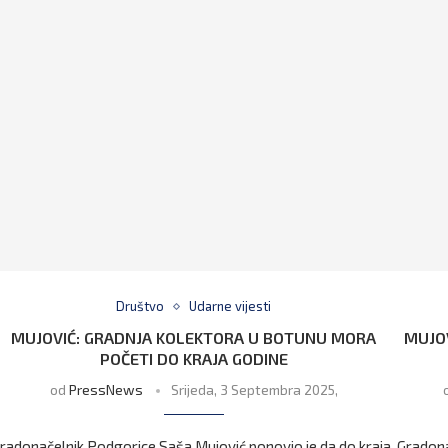
Društvo
Udarne vijesti
MUJOVIĆ: GRADNJA KOLEKTORA U BOTUNU MORA
MUJOV
POČETI DO KRAJA GODINE
od
PressNews
Srijeda, 3 Septembra 2025,
radonačelnik Podgorice Saša Mujović ponovio je da do kraja
Gradona