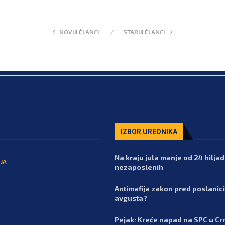
NOVIJI ČLANCI
STARIJI ČLANCI
IZBOR UREDNIKA
Na kraju jula manje od 24 hilja
JA
nezaposlenih
Antimafija zakon pred poslanic
avgusta?
Pejak: Kreće napad na SPC u Cr