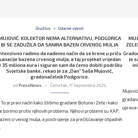
Društvo
Udarne vijesti
MUJOVIĆ: KOLEKTOR NEMA ALTERNATIVU, PODGORICA
MUJ
BI SE ZADUŽILA DA SANIRA BAZEN CRVENOG MULJA
ZELE
Intenzivno radimo da nađemo način da se krene u priču
Gradon
sanacije bazena crvenog mulja, a taj projekat vrijedan
je 
e 35 miliona eura i siguran sam da ćemo dobiti podršku
in
Svjetske banke, rekao je za „Dan“ Saša Mujović,
gradonačelnik Podgorice.
od
PressNews
Četvrtak, 11 Septembra 2025,
Mujović
građana
 To je pravi način kako štitimo građane Botuna i Zete i kako
uprava u
e borimo protiv njihovih problema. Njihovi problemi su KAP,
azeni crvenog mulja, a postrojenje za prečišćavanje otpadnih
…