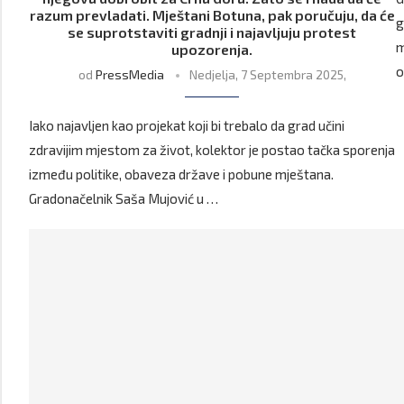
razum prevladati. Mještani Botuna, pak poručuju, da će
g
se suprotstaviti gradnji i najavljuju protest
m
upozorenja.
o
od
PressMedia
Nedjelja, 7 Septembra 2025,
Iako najavljen kao projekat koji bi trebalo da grad učini
zdravijim mjestom za život, kolektor je postao tačka sporenja
između politike, obaveza države i pobune mještana.
Gradonačelnik Saša Mujović u …