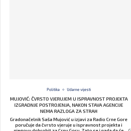
Politika
Udarne vijesti
MUJOVIĆ: ČVRSTO VJERUJEM U ISPRAVNOST PROJEKTA
IZGRADNJE POSTROJENJA, NAKON STAVA AGENCIJE
NEMA RAZLOGA ZA STRAH
Gradonačelnik Saša Mujović u izjavi za Radio Crne Gore
poručuje da čvrsto vjeruje u ispravnost projekta i
njegovu dobrobit za Crnu Goru. Zato se i nada da će
G