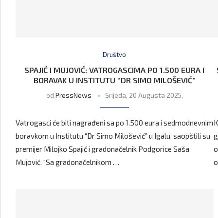
Društvo
SPAJIĆ I MUJOVIĆ: VATROGASCIMA PO 1.500 EURA I
BORAVAK U INSTITUTU “DR SIMO MILOŠEVIĆ”
od
PressNews
Srijeda, 20 Augusta 2025,
Vatrogasci će biti nagrađeni sa po 1.500 eura i sedmodnevnim
K
boravkom u Institutu “Dr Simo Milošević” u Igalu, saopštili su
g
premijer Milojko Spajić i gradonačelnik Podgorice Saša
o
Mujović. “Sa gradonačelnikom …
o