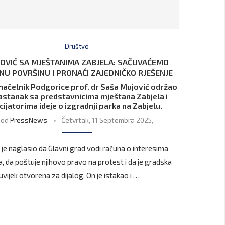
Društvo
OVIĆ SA MJEŠTANIMA ZABJELA: SAČUVAĆEMO
NU POVRŠINU I PRONAĆI ZAJEDNIČKO RJEŠENJE
ačelnik Podgorice prof. dr Saša Mujović održao
sastanak sa predstavnicima mještana Zabjela i
icijatorima ideje o izgradnji parka na Zabjelu.
od
PressNews
Četvrtak, 11 Septembra 2025,
 je naglasio da Glavni grad vodi računa o interesima
, da poštuje njihovo pravo na protest i da je gradska
vijek otvorena za dijalog. On je istakao i …