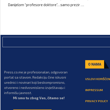
Danijelom “profesore doktore”…samo prezir …
O NAMA
Press.co.me je profesionalan, odgovoran
portal sa stavom. Redakciju čine iskusni
USLOVI KORIŠĆEN
urednici i novinari koji beskompromisno,
otvoreno i nedvosmisleno izvještavaju i
IMPRESSUM
informišu javnost.
Mi smo tu zbog Vas, čitamo se!
PRIVACY POLICY