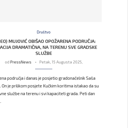
Društvo
DEO) MUJOVIĆ OBIŠAO OPOŽARENA PODRUČJA:
UACIJA DRAMATIČNA, NA TERENU SVE GRADSKE
SLUŽBE
od
PressNews
Petak, 15 Augusta 2025,
na područja i danas je posjetio gradonačelnik Saša
. On je prilikom posjete Kučkim koritima istakao da su
vne službe na terenu i svi kapaciteti grada. Peti dan
…