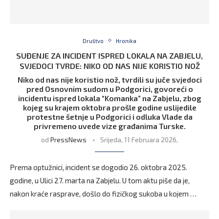
Društvo
Hronika
SUĐENJE ZA INCIDENT ISPRED LOKALA NA ZABJELU,
SVJEDOCI TVRDE: NIKO OD NAS NIJE KORISTIO NOŽ
Niko od nas nije koristio nož, tvrdili su juče svjedoci
pred Osnovnim sudom u Podgorici, govoreći o
incidentu ispred lokala “Komanka” na Zabjelu, zbog
kojeg su krajem oktobra prošle godine uslijedile
protestne šetnje u Podgorici i odluka Vlade da
privremeno uvede vize građanima Turske.
od
PressNews
Srijeda, 11 Februara 2026,
Prema optužnici, incident se dogodio 26. oktobra 2025.
godine, u Ulici 27. marta na Zabjelu. U tom aktu piše da je,
nakon kraće rasprave, došlo do fizičkog sukoba u kojem …