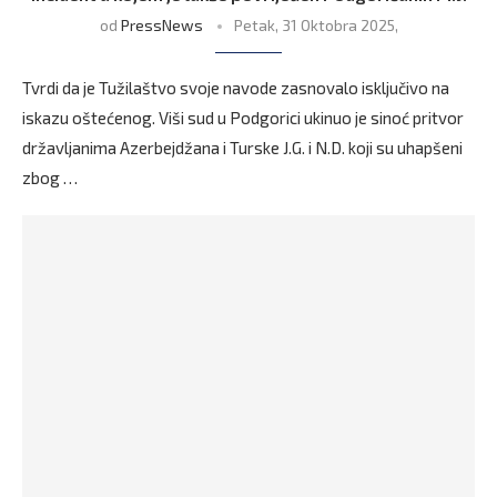
od
PressNews
Petak, 31 Oktobra 2025,
Tvrdi da je Tužilaštvo svoje navode zasnovalo isključivo na
iskazu oštećenog. Viši sud u Podgorici ukinuo je sinoć pritvor
državljanima Azerbejdžana i Turske J.G. i N.D. koji su uhapšeni
zbog …