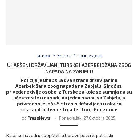
Društvo
Hronika
Udarne vijesti
UHAPŠENI DRŽAVLJANI TURSKE I AZERBEJDŽANA ZBOG
NAPADA NA ZABJELU
Policija je uhapsila dva strana državljanina
Azerbejdžana zbog napada na Zabjelu. Sinoć su
privedene dvije osobe iz Turske za koje se sumnja da su
učestovale u napadu na jednu osobu sa Zabjela, a
privedeno je još 45 stranih državljana u okviru
pojačanih aktivnosti na teritoriji Podgorice.
od
PressNews
Ponedjeljak, 27 Oktobra 2025,
Kako se navodi u saopštenju Uprave policije, policijski