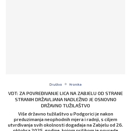
Društvo
Hronika
VDT: ZA POVREĐIVANJE LICA NA ZABJELU OD STRANE
STRANIH DRŽAVLJANA NADLEŽNO JE OSNOVNO
DRŽAVNO TUŽILAŠTVO
Više državno tužilaštvo u Podgorici je nakon
preduzimanja neophodnih mjera i radnji, s ciljem
utvrđivanja svih okolnosti događaja na Zabjelu od 26.
oktobra 2025. godine, kojom prilikom je povrede