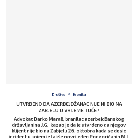
Društvo
Hronika
UTVRĐENO DA AZERBEJDŽANAC NIJE NI BIO NA
ZABJELU U VRIJEME TUČE?
Advokat Darko Maraš, branilac azerbejdžanskog
državljanina J.G., kazao je da je utvrđeno da njegov
klijent nije bio na Zabjelu 26. oktobra kada se desio
incident u kojem je lakše povrijeđen Podgoričanin M.J.