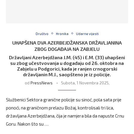
Društvo
Hronika
Udarne vijesti
UHAPŠENA DVA AZERBEJDŽANSKA DRŽAVLJANINA
ZBOG DOGAĐAJA NA ZABJELU
Državljani Azerbejdžana J.M. (45) i E.M. (33) uhapšeni
su zbog učestvovanja u događaju od 26. oktobra na
Zabjelu u Podgorici, kada je ranjen crnogorski
državljanin M.J., saopšteno je iz policije.
od
PressNews
Subota, 1 Novembra 2025,
Službenici Sektora granične policije su sinoć, pola sata prije
ponoći, na graničnom prelazu Božaj, kontrolisali tri lica,
državljana Azerbejdžana, čija je namjera bila da napuste Crnu
Goru. Nakon što su …