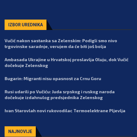
IZBOR UREDNIKA
Vučić nakon sastanka sa Zelenskim: Podigli smo nivo
trgovinske saradnje, verujem da će biti još bolja
Ambasada Ukrajine u Hrvatskoj proslavlja Oluju, dok Vučić
dočekuje Zelenskog
Bugarin: Migranti nisu opasnost za Crnu Goru
Rusi udarili po Vučiću: Juda srpskog i ruskog naroda
dočekuje izdahnulog predsjednika Zelenskog
Ivan Starovlah novi rukovodilac Termoelektrane Pljevlja
NAJNOVIJE