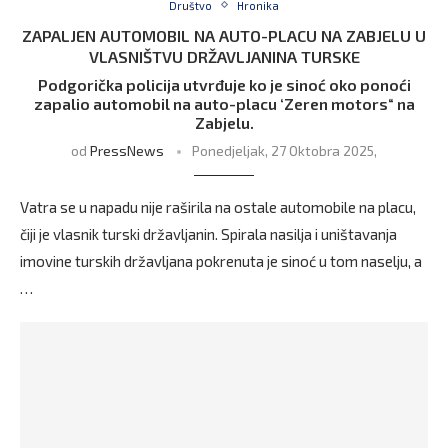
Društvo
Hronika
ZAPALJEN AUTOMOBIL NA AUTO-PLACU NA ZABJELU U
VLASNIŠTVU DRŽAVLJANINA TURSKE
Podgorička policija utvrđuje ko je sinoć oko ponoći
zapalio automobil na auto-placu ‘Zeren motors“ na
Zabjelu.
od
PressNews
Ponedjeljak, 27 Oktobra 2025,
Vatra se u napadu nije raširila na ostale automobile na placu,
čiji je vlasnik turski državljanin. Spirala nasilja i uništavanja
imovine turskih državljana pokrenuta je sinoć u tom naselju, a
…