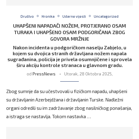
Društvo
Hronika
Udarne vijesti
Uncategorized
UHAPŠENI NAPADAČI NOŽEM, PROTJERANO OSAM
TURAKA I UHAPŠENO OSAM PODGORIČANA ZBOG
GOVORA MRŽNJE
Nakon incidenta u podgoričkom naselju Zabjelo, u
kojem su dvojica stranih državljana nožem napala
sugrađanina, policija je privela osumnjičene i sprovela
širu akciju kontrole stranaca u glavnom gradu.
od
PressNews
Utorak, 28 Oktobra 2025,
Zbog sumnje da su učestvovali u fizičkom napadu, uhapšeni
su državljanin Azerbejdžana i državljanin Turske. Nadležni
organi odredili su im zadržavanje zbog nasilničkog ponašanja,
a istraga se nastavlja. Tokom nastavka …