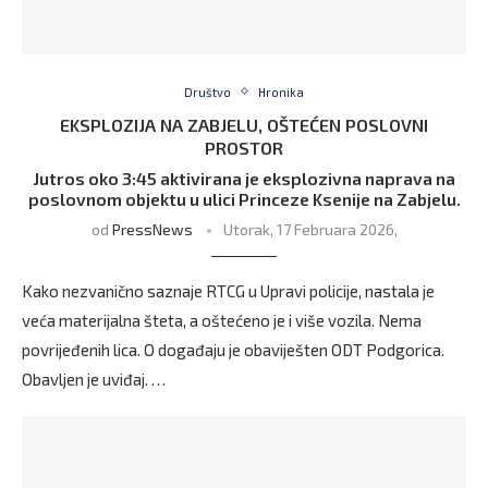
Društvo
Hronika
EKSPLOZIJA NA ZABJELU, OŠTEĆEN POSLOVNI
PROSTOR
Jutros oko 3:45 aktivirana je eksplozivna naprava na
poslovnom objektu u ulici Princeze Ksenije na Zabjelu.
od
PressNews
Utorak, 17 Februara 2026,
Kako nezvanično saznaje RTCG u Upravi policije, nastala je
veća materijalna šteta, a oštećeno je i više vozila. Nema
povrijeđenih lica. O događaju je obaviješten ODT Podgorica.
Obavljen je uviđaj. …