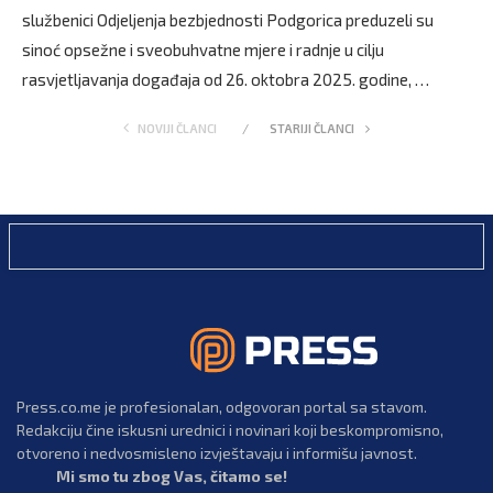
službenici Odjeljenja bezbjednosti Podgorica preduzeli su
sinoć opsežne i sveobuhvatne mjere i radnje u cilju
rasvjetljavanja događaja od 26. oktobra 2025. godine, …
NOVIJI ČLANCI
STARIJI ČLANCI
Press.co.me je profesionalan, odgovoran portal sa stavom.
Redakciju čine iskusni urednici i novinari koji beskompromisno,
otvoreno i nedvosmisleno izvještavaju i informišu javnost.
Mi smo tu zbog Vas, čitamo se!