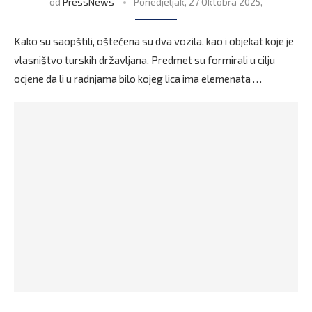
od
PressNews
Ponedjeljak, 27 Oktobra 2025,
Kako su saopštili, oštećena su dva vozila, kao i objekat koje je
vlasništvo turskih državljana. Predmet su formirali u cilju
ocjene da li u radnjama bilo kojeg lica ima elemenata …