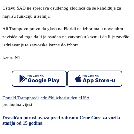
Ustavu SAD ne sprečava osuđenog zločinca da se kandiduje za
najvišu funkciju u zemlji.
Ali Trampovo pravo da glasa na Floridi na izborima u novembru
zavisiće od toga da li je osuđen na zatvorsku kaznu i da li je završio
izdržavanje te zatvorske kazne do izbora.
Izvor: N1
PREUZMI NA
PREUZMI NA
Google Play
App Store-u
Donald Tramp
predsjednički izbori
suđenje
USA
prethodna vijest
Drastičan porast uvoza pred zabranu Crne Gore za vozila
starija od 15 godina