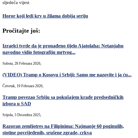
sljedeća vijest
Horor koji ledi krv u žilama dobija seriju
Pročitajte još:
Izraelci tvrde da je pronađeno tijelo Ajatolaha: Netanjahu
navodno vidio fotografiju mrtvog...
Subota, 28 Februara 2026,
(VIDEO) Tramp o Kosovu i Srbiji: Samo me nazovite i ja ću...
Četvrtak, 19 Februara 2026,
Tramp povezao Srbiju sa pokušajem krađe predsedničkih
izbora u SAD
Srijeda, 3 Decembra 2025,
Razoran zemljotres na Filipinima: Najmanje 60 poginulih,
stotine povrijeđenih, srušene zgrade, crkva