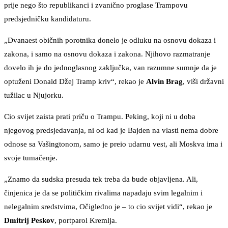
prije nego što republikanci i zvanično proglase Trampovu
predsjedničku kandidaturu.
„Dvanaest običnih porotnika donelo je odluku na osnovu dokaza i
zakona, i samo na osnovu dokaza i zakona. Njihovo razmatranje
dovelo ih je do jednoglasnog zaključka, van razumne sumnje da je
optuženi Donald Džej Tramp kriv“, rekao je
Alvin Brag
, viši državni
tužilac u Njujorku.
Cio svijet zaista prati priču o Trampu. Peking, koji ni u doba
njegovog predsjedavanja, ni od kad je Bajden na vlasti nema dobre
odnose sa Vašingtonom, samo je preio udarnu vest, ali Moskva ima i
svoje tumačenje.
„Znamo da sudska presuda tek treba da bude objavljena. Ali,
činjenica je da se političkim rivalima napadaju svim legalnim i
nelegalnim sredstvima, Očigledno je – to cio svijet vidi“, rekao je
Dmitrij Peskov
, portparol Kremlja.