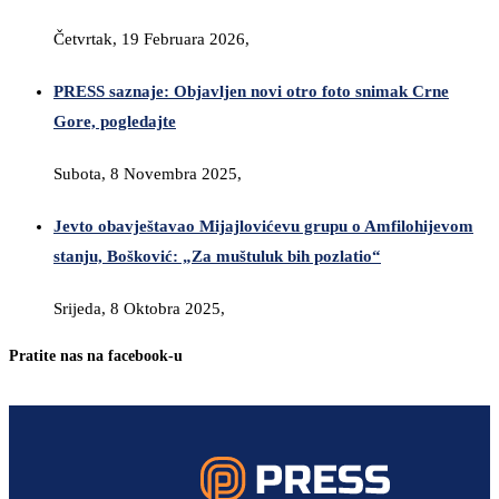
Četvrtak, 19 Februara 2026,
PRESS saznaje: Objavljen novi otro foto snimak Crne
Gore, pogledajte
Subota, 8 Novembra 2025,
Jevto obavještavao Mijajlovićevu grupu o Amfilohijevom
stanju, Bošković: „Za muštuluk bih pozlatio“
Srijeda, 8 Oktobra 2025,
Pratite nas na facebook-u