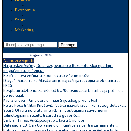
Hronika
Ekonomija
Sport
Marketing
Pretraga
8 Augusta, 2026
Najnovije vijesti:
Na proslavi Vučjeg Dola razgovarano o Bokokotorskoj eparhiji i
mogućem razrješenju...
Perić: Ili nova većina ili izbori, ovako više ne može
Dragaš: Saradnja sa Masdarom je najvažnija razvojna prekretnica za
EPCG
Besplatni udžbenici za više od 67.700 osnovaca: Distribucija počinje u
ponedjeljak
Kao iz snova – Crna Gora u finalu Svjetskog prvenstva!
Pejak: Hoće li Milan Knežević i Vučića nazvati izdajnikom zbog dolaska...
Spajić: Otvaramo vrata američkim investicijama i savremenim
tehnologijama, rezultati saradnje govoriće...
Serbian Times: Vučić podijelio crkvu u Crnoj Gori
Delegacija EU: Crna Gora nije dio inicijative za centre za migrante,...
Potpisan ugovor za prvu fazu stambenog projekta na Veljem brdu