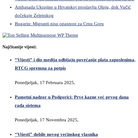
Ambasada Ukrajine u Hrvatskoj proslavlja Oluju, dok Vučić
dočekuje Zelenskog
Bugarin: Migranti nisu opasnost za Crnu Goru
Najčitanije vijesti:
“Vijesti” i dio medija odbijaju povećanje plata zaposlenima,
RTCG spremna za potpis
Ponedjeljak, 17 Februara 2025,
Pametni nadzor u Podgorici: Prve kazne već prvog dana
rada sistema
Ponedjeljak, 17 Novembra 2025,
“Vijesti” dobile novog većinskog vlasnika