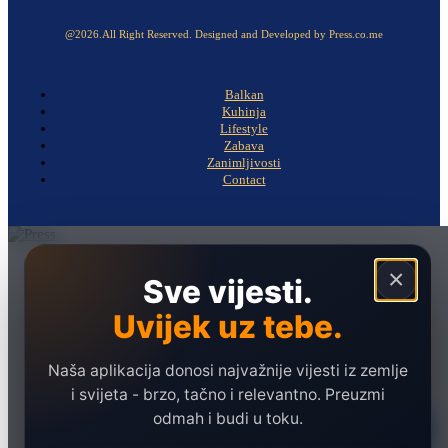
@2026.All Right Reserved. Designed and Developed by Press.co.me
Balkan
Kuhinja
Lifestyle
Zabava
Zanimljivosti
Contact
Naslovna
×
Sve vijesti.
Politika
Uvijek uz tebe.
Društvo
Hronika
Naša aplikacija donosi najvažnije vijesti iz zemlje
Ekonomija
i svijeta - brzo, tačno i relevantno. Preuzmi
odmah i budi u toku.
Sport