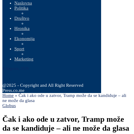
Naslovna
Politika
Društvo
Hronika
Ekonomija
Sport
Marketing
8 Augusta, 2026
@2025 - Copyright and All Right Reserved
Press.co.me
Home
»
Čak i ako ode u zatvor, Tramp može da se kandiduje – ali
ne može da glasa
Globus
Čak i ako ode u zatvor, Tramp može
da se kandiduje – ali ne može da glasa