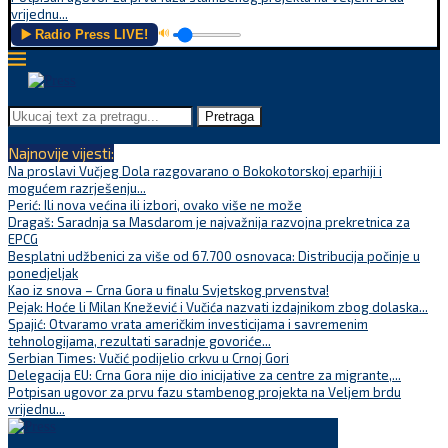
vrijednu...
▶️ Radio Press LIVE!
🔊
Pretraga
Najnovije vijesti:
Na proslavi Vučjeg Dola razgovarano o Bokokotorskoj eparhiji i
mogućem razrješenju...
Perić: Ili nova većina ili izbori, ovako više ne može
Dragaš: Saradnja sa Masdarom je najvažnija razvojna prekretnica za
EPCG
Besplatni udžbenici za više od 67.700 osnovaca: Distribucija počinje u
ponedjeljak
Kao iz snova – Crna Gora u finalu Svjetskog prvenstva!
Pejak: Hoće li Milan Knežević i Vučića nazvati izdajnikom zbog dolaska...
Spajić: Otvaramo vrata američkim investicijama i savremenim
tehnologijama, rezultati saradnje govoriće...
Serbian Times: Vučić podijelio crkvu u Crnoj Gori
Delegacija EU: Crna Gora nije dio inicijative za centre za migrante,...
Potpisan ugovor za prvu fazu stambenog projekta na Veljem brdu
vrijednu...