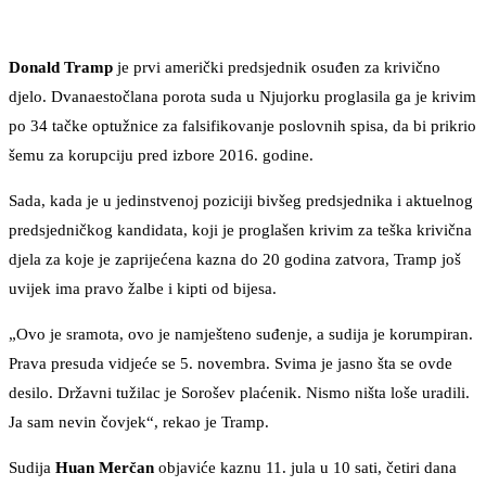
Donald Tramp
je prvi američki predsjednik osuđen za krivično
djelo. Dvanaestočlana porota suda u Njujorku proglasila ga je krivim
po 34 tačke optužnice za falsifikovanje poslovnih spisa, da bi prikrio
šemu za korupciju pred izbore 2016. godine.
Sada, kada je u jedinstvenoj poziciji bivšeg predsjednika i aktuelnog
predsjedničkog kandidata, koji je proglašen krivim za teška krivična
djela za koje je zaprijećena kazna do 20 godina zatvora, Tramp još
uvijek ima pravo žalbe i kipti od bijesa.
„Ovo je sramota, ovo je namješteno suđenje, a sudija je korumpiran.
Prava presuda vidjeće se 5. novembra. Svima je jasno šta se ovde
desilo. Državni tužilac je Sorošev plaćenik. Nismo ništa loše uradili.
Ja sam nevin čovjek“, rekao je Tramp.
Sudija
Huan Merčan
objaviće kaznu 11. jula u 10 sati, četiri dana