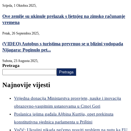
Srijeda, 1 Oktobra 2025,
Ove zemlje su ukinule prelazak s ljetnjeg na zimsko računanje
vremena
Petak, 26 Septembra 2025,
(VIDEO) Autobus s turistima prevrnuo se u blizini vodopada
Nijagara: Poginulo pet...
Subota, 23 Augusta 2025,
Pretraga
Pretraga
Najnovije vijesti
Vrijedna donacija Ministarstva prosvjete, nauke i inovacija
obrazovno-vaspitnim ustanovama u Crnoj Gori
Poslanica jajima gađala Aljbina Kurtija, opet prekinuta
konstitutivna sjednica parlamenta u Prištini
Vučić: Ukrajini nikada nećemo praviti problem na putu ka EU