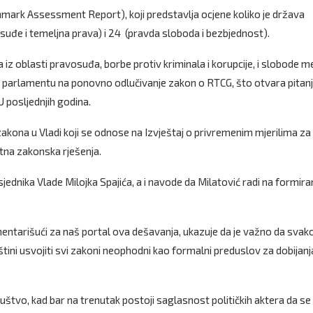
chmark Assessment Report), koji predstavlja ocjene koliko je država
osuđe i temeljna prava) i 24 (pravda sloboda i bezbjednost).
 iz oblasti pravosuđa, borbe protiv kriminala i korupcije, i slobode me
i parlamentu na ponovno odlučivanje zakon o RTCG, što otvara pitan
EU posljednjih godina.
zakona u Vladi koji se odnose na Izvještaj o privremenim mjerilima za
ntna zakonska rješenja.
ednika Vlade Milojka Spajića, a i navode da Milatović radi na formira
mentarišući za naš portal ova dešavanja, ukazuje da je važno da svak
tini usvojiti svi zakoni neophodni kao formalni preduslov za dobijanj
uštvo, kad bar na trenutak postoji saglasnost političkih aktera da se