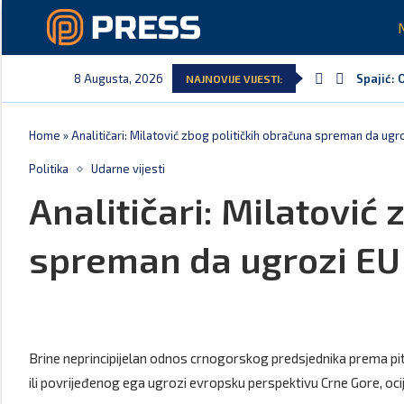
8 Augusta, 2026
Spajić: 
NAJNOVIJE VIJESTI:
Serbian 
Delegaci
Potpisan
Danski p
Kljajić 
Home
»
Analitičari: Milatović zbog političkih obračuna spreman da ugr
Politika
Udarne vijesti
Analitičari: Milatović
spreman da ugrozi EU
Brine neprincipijelan odnos crnogorskog predsjednika prema pitan
ili povrijeđenog ega ugrozi evropsku perspektivu Crne Gore, oci