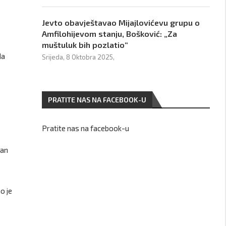
Jevto obavještavao Mijajlovićevu grupu o
Amfilohijevom stanju, Bošković: „Za
muštuluk bih pozlatio“
da
Srijeda, 8 Oktobra 2025,
PRATITE NAS NA FACEBOOK-U
Pratite nas na facebook-u
van
o je