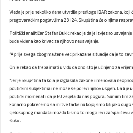
Vlada je prije nekoliko dana utvrdila predloge IBAR zakona, koji će
pregovaračkim poglavljima 23 i 24. Skupština će o njima rasprav
Politički analitičar Stefan Đukić rekao je da je izvjesno usvajanj
bude viđena kao krivac za njihovo neusvajanje.
“A prije svega zbog maltene već prikazane situacije da je to zavr
On je rekao da treba imati u vidu da ono što je učinjeno za vrije
“Jer je Skupština ta koja je izglasala zakone i imenovala neophod
političkim subjektima i ne može se poreći njihov uspjeh. Da li je u
politički momenat i da je EU željela da nas pogura., Samim tim z
konačno pokrećemo sa mrtve tačke na kojoj smo bili jako dug
cjelokupnog mandata možda bismo to mogli reći za Spajićevu vlad
Đukić.