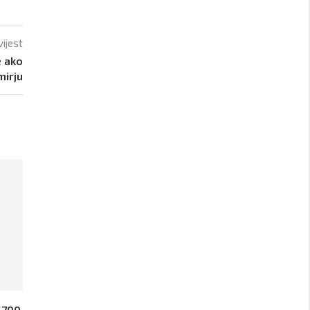
vijest
e ako
mirju
.700