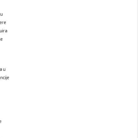
nu
jere
uira
ke
a u
ncije
e
a