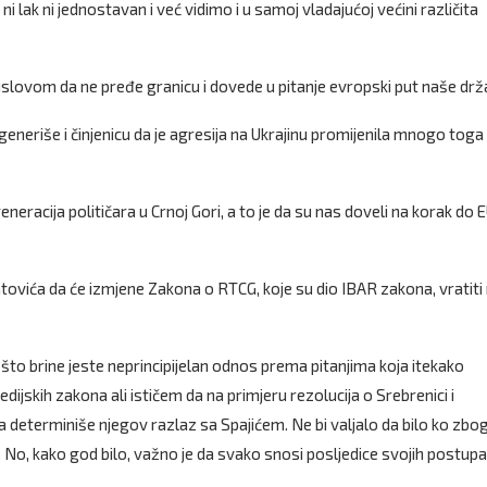
ni lak ni jednostavan i već vidimo i u samoj vladajućoj većini različita
d uslovom da ne pređe granicu i dovede u pitanje evropski put naše dr
egeneriše i činjenicu da je agresija na Ukrajinu promijenila mnogo toga
eneracija političara u Crnoj Gori, a to je da su nas doveli na korak do E
tovića da će izmjene Zakona o RTCG, koje su dio IBAR zakona, vratiti
 što brine jeste neprincipijelan odnos prema pitanjima koja itekako
jskih zakona ali ističem da na primjeru rezolucija o Srebrenici i
determiniše njegov razlaz sa Spajićem. Ne bi valjalo da bilo ko zbo
 No, kako god bilo, važno je da svako snosi posljedice svojih postupa