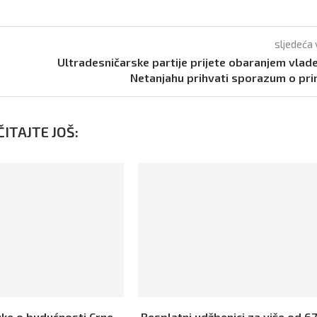
sljedeća 
Ultradesničarske partije prijete obaranjem vlad
Netanjahu prihvati sporazum o pri
ITAJTE JOŠ:
uke o budućnosti Crne
Besplatni udžbenici za više od 67