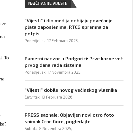
NAJČITANIJE VIJESTI:
“Vijesti” i dio medija odbijaju povećanje
žave.
plata zaposlenima, RTCG spremna za
potpis
 na
Ponedjeljak, 17 Februara 2025,
U. To
Pametni nadzor u Podgorici: Prve kazne već
prvog dana rada sistema
Ponedjeljak, 17 Novembra 2025,
 na
“Vijesti” dobile novog većinskog vlasnika
Četvrtak, 19 Februara 2026,
PRESS saznaje: Objavljen novi otro foto
g
snimak Crne Gore, pogledajte
ka”,
Subota, 8 Novembra 2025,