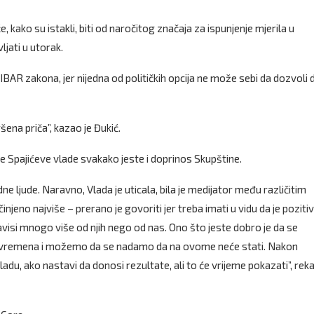
, kako su istakli, biti od naročitog značaja za ispunjenje mjerila u
ljati u utorak.
e IBAR zakona, jer nijedna od političkih opcija ne može sebi da dozvoli 
šena priča”, kazao je Đukić.
me Spajićeve vlade svakako jeste i doprinos Skupštine.
ne ljude. Naravno, Vlada je uticala, bila je medijator među različitim
činjeno najviše – prerano je govoriti jer treba imati u vidu da je poziti
avisi mnogo više od njih nego od nas. Ono što jeste dobro je da se
o vremena i možemo da se nadamo da na ovome neće stati. Nakon
u, ako nastavi da donosi rezultate, ali to će vrijeme pokazati”, reka