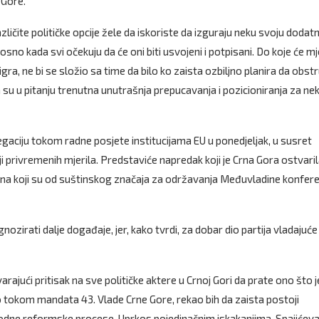
 Gore.
ičite političke opcije žele da iskoriste da izguraju neku svoju dodat
sno kada svi očekuju da će oni biti usvojeni i potpisani. Do koje će m
 igra, ne bi se složio sa time da bilo ko zaista ozbiljno planira da obstr
a su u pitanju trenutna unutrašnja prepucavanja i pozicioniranja za ne
gaciju tokom radne posjete institucijama EU u ponedjeljak, u susret
i privremenih mjerila. Predstaviće napredak koji je Crna Gora ostvaril
kona koji su od suštinskog značaja za održavanja Međuvladine konfere
ozirati dalje događaje, jer, kako tvrdi, za dobar dio partija vladajuće
ajući pritisak na sve političke aktere u Crnoj Gori da prate ono što j
 tokom mandata 43. Vlade Crne Gore, rekao bih da zaista postoji
odne reformske procese. Uprkos pojedinačnim iskakanjima, Spajićev