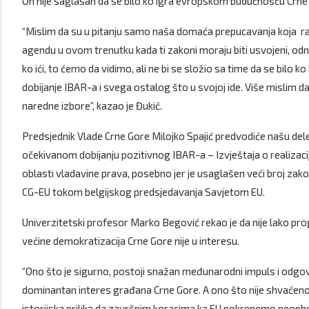
On nije saglasan da se bilo ko igra evropskom budućnošću Crne
“Mislim da su u pitanju samo naša domaća prepucavanja koja razl
agendu u ovom trenutku kada ti zakoni moraju biti usvojeni, odno
ko ići, to ćemo da vidimo, ali ne bi se složio sa time da se bilo ko
dobijanje IBAR-a i svega ostalog što u svojoj ide. Više mislim d
naredne izbore”, kazao je Đukić.
Predsjednik Vlade Crne Gore Milojko Spajić predvodiće našu dele
očekivanom dobijanju pozitivnog IBAR-a – Izvještaja o realizacij
oblasti vladavine prava, posebno jer je usaglašen veći broj za
CG-EU tokom belgijskog predsjedavanja Savjetom EU.
Univerzitetski profesor Marko Begović rekao je da nije lako progn
većine demokratizacija Crne Gore nije u interesu.
“Ono što je sigurno, postoji snažan međunarodni impuls i odgovar
dominantan interes građana Crne Gore. A ono što nije shvaćeno
istorijska prilika da završnim koracima ka EU pokrenemo neoph