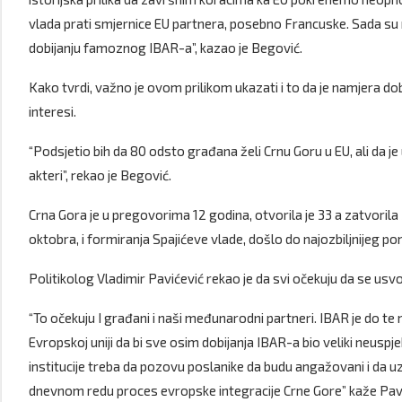
vlada prati smjernice EU partnera, posebno Francuske. Sada su n
dobijanju famoznog IBAR-a”, kazao je Begović.
Kako tvrdi, važno je ovom prilikom ukazati i to da je namjera dob
interesi.
“Podsjetio bih da 80 odsto građana želi Crnu Goru u EU, ali da je
akteri”, rekao je Begović.
Crna Gora je u pregovorima 12 godina, otvorila je 33 a zatvorila 3
oktobra, i formiranja Spajićeve vlade, došlo do najozbiljnijeg p
Politikolog Vladimir Pavićević rekao je da svi očekuju da se usv
“To očekuju I građani i naši međunarodni partneri. IBAR je do 
Evropskoj uniji da bi sve osim dobijanja IBAR-a bio veliki neuspjeh
institucije treba da pozovu poslanike da budu angažovani i da u
dnevnom redu proces evropske integracije Crne Gore” kaže Pavi