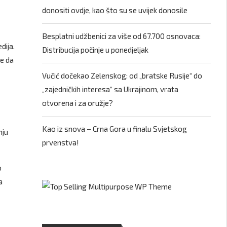
donositi ovdje, kao što su se uvijek donosile
Besplatni udžbenici za više od 67.700 osnovaca:
dija.
Distribucija počinje u ponedjeljak
je da
Vučić dočekao Zelenskog: od „bratske Rusije“ do
„zajedničkih interesa“ sa Ukrajinom, vrata
otvorena i za oružje?
Kao iz snova – Crna Gora u finalu Svjetskog
nju
prvenstva!
o
a