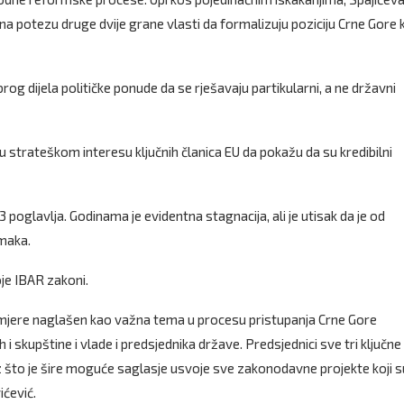
a potezu druge dvije grane vlasti da formalizuju poziciju Crne Gore 
rog dijela političke ponude da se rješavaju partikularni, a ne državni
 u strateškom interesu ključnih članica EU da pokažu da su kredibilni
 poglavlja. Godinama je evidentna stagnacija, ali je utisak da je od
omaka.
oje IBAR zakoni.
te mjere naglašen kao važna tema u procesu pristupanja Crne Gore
 i skupštine i vlade i predsjednika države. Predsjednici sve tri ključne
z što je šire moguće saglasje usvoje sve zakonodavne projekte koji s
ćević.