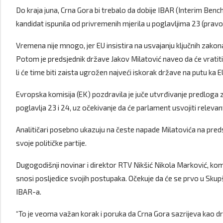
Do kraja juna, Crna Gora bi trebalo da dobije IBAR (Interim Ben
kandidat ispunila od privremenih mjerila u poglavljima 23 (prav
Vremena nije mnogo, jer EU insistira na usvajanju ključnih zakona
Potom je predsjednik države Jakov Milatović naveo da će vratit
li će time biti zaista ugrožen najveći iskorak države na putu ka 
Evropska komisija (EK) pozdravila je juče utvrđivanje predloga 
poglavlja 23 i 24, uz očekivanje da će parlament usvojiti releva
Analitičari posebno ukazuju na česte napade Milatovića na predsj
svoje političke partije.
Dugogodišnji novinar i direktor RTV Nikšić Nikola Marković, ko
snosi posljedice svojih postupaka. Očekuje da će se prvo u Skupš
IBAR-a.
“To je veoma važan korak i poruka da Crna Gora sazrijeva kao dr