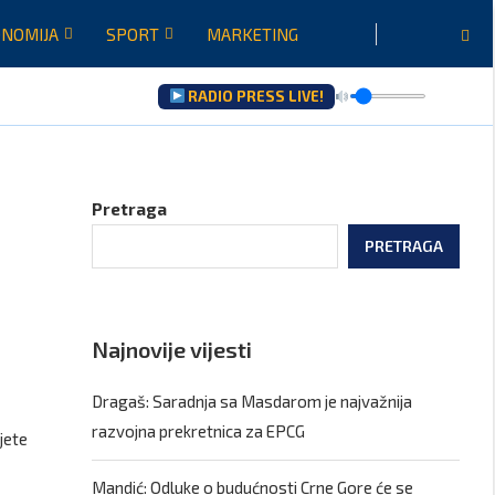
NOMIJA
SPORT
MARKETING
RADIO PRESS LIVE!
zultati saradnje govoriće...
raću...
Pretraga
PRETRAGA
Najnovije vijesti
Dragaš: Saradnja sa Masdarom je najvažnija
razvojna prekretnica za EPCG
jete
Mandić: Odluke o budućnosti Crne Gore će se