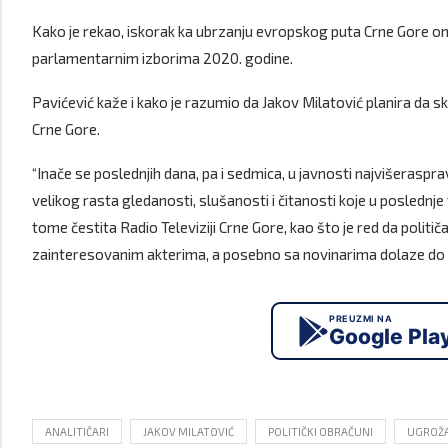
Kako je rekao, iskorak ka ubrzanju evropskog puta Crne Gore
parlamentarnim izborima 2020. godine.
Pavićević kaže i kako je razumio da Jakov Milatović planira da s
Crne Gore.
“Inače se poslednjih dana, pa i sedmica, u javnosti najvišerasprav
velikog rasta gledanosti, slušanosti i čitanosti koje u posledn
tome čestita Radio Televiziji Crne Gore, kao što je red da politič
zainteresovanim akterima, a posebno sa novinarima dolaze do za
PREUZMI NA
Google Pla
ANALITIČARI
JAKOV MILATOVIĆ
POLITIČKI OBRAČUNI
UGROŽA