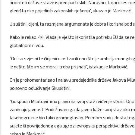
prioriteti države stave ispred partijskih. Naravno, taj proces nije 
gledišta oko pojedinih zakonskih rješenja”, ukazao je Marković.
U suštini, cijeni, ta razmjena argumenata je dobra i korisna po
Kako je rekao, 44. Vlada je vješto iskoristila potrebu EU da se r
globalnom nivou.
“Oni su svjesni te činjenice ostvarili ono što je ambicija mnogih g
je nešto što im se mora i treba priznati”, istakao je Marković.
On je prokomentarisao i najavu predsjednika države Jakova Mila
ponovno odlučivanje Skupštini.
“Gospodin Milatović ima pravo na svoj stav i viđenje stvari. Ono
zanimaju javnost. Podržavam ga da javno kaže svoj stav oko medi
Jasenovcu nije bio tako gromoglasan. Po mom sudu, dosta toga 
sujete ili povrijeđenog ega ugrozi evropsku perspektivu države.
rekao je Marković.