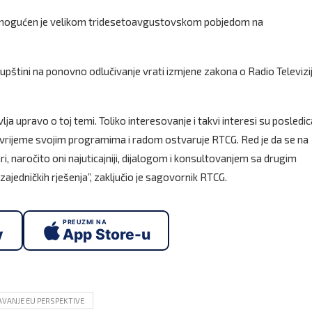
 omogućen je velikom tridesetoavgustovskom pobjedom na
kupštini na ponovno odlučivanje vrati izmjene zakona o Radio Televizij
lja upravo o toj temi. Toliko interesovanje i takvi interesi su posledic
je vrijeme svojim programima i radom ostvaruje RTCG. Red je da se na
ari, naročito oni najuticajniji, dijalogom i konsultovanjem sa drugim
jedničkih rješenja”, zaključio je sagovornik RTCG.
PREUZMI NA
y
App Store-u
VANJE EU PERSPEKTIVE