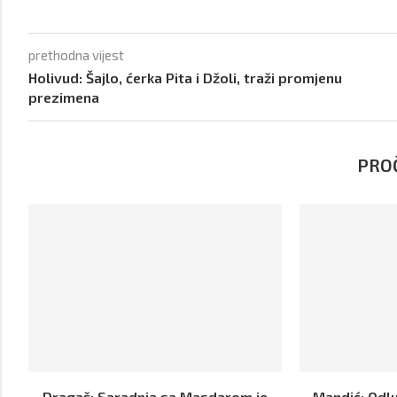
prethodna vijest
Holivud: Šajlo, ćerka Pita i Džoli, traži promjenu
prezimena
PROČ
Dragaš: Saradnja sa Masdarom je
Mandić: Odl