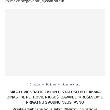
kojima će razgovorati, a jedan od njih …
Društvo
Politika
Udarne vijesti
MILATOVIĆ VRATIO ZAKON O STATUSU POTOMAKA
DINASTIJE PETROVIĆ NJEGOŠ: DAVANJE “KRUŠEVCA“ U
PRIVATNU SVOJINU NEUSTAVNO
Predsjednik Crne Gore Jakov Milatović vratio je