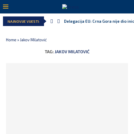
Delegacija EU: Crna Gora nije dio inic
NAJNOVIJE VIJESTI:
Home
»
Jakov Milatović
TAG:
JAKOV MILATOVIĆ