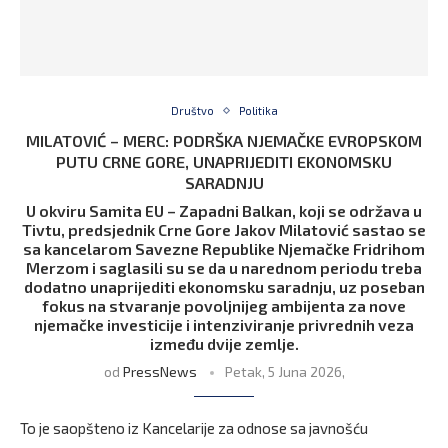
Društvo
Politika
MILATOVIĆ – MERC: PODRŠKA NJEMAČKE EVROPSKOM
PUTU CRNE GORE, UNAPRIJEDITI EKONOMSKU
SARADNJU
U okviru Samita EU – Zapadni Balkan, koji se održava u
Tivtu, predsjednik Crne Gore Jakov Milatović sastao se
sa kancelarom Savezne Republike Njemačke Fridrihom
Merzom i saglasili su se da u narednom periodu treba
dodatno unaprijediti ekonomsku saradnju, uz poseban
fokus na stvaranje povoljnijeg ambijenta za nove
njemačke investicije i intenziviranje privrednih veza
između dvije zemlje.
od
PressNews
Petak, 5 Juna 2026,
To je saopšteno iz Kancelarije za odnose sa javnošću