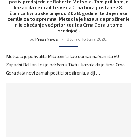
poziv predsjednice Roberte Metsole. Tom prilikom je
kazao da će uraditi sve da Crna Gora postane 28.
članica Evropske unije do 2028. godine, te da je naša
zemlja za to spremna. Metsola je kazala da proširenje
nije obećanje već prioritet i da Crna Gora u tome
prednjači.
od
PressNews
Utorak, 16 Juna 2026,
Metsola je pohvalila Milatovića kao domaćina Samita EU –
Zapadni Balkan koji je održan u Tivtu i kazala da je time Crna
Gora dala novi zamah politici proširenja, a čiji …