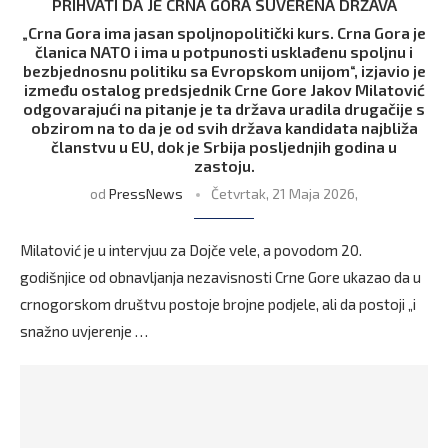
PRIHVATI DA JE CRNA GORA SUVERENA DRŽAVA
„Crna Gora ima jasan spoljnopolitički kurs. Crna Gora je
članica NATO i ima u potpunosti usklađenu spoljnu i
bezbjednosnu politiku sa Evropskom unijom“, izjavio je
između ostalog predsjednik Crne Gore Jakov Milatović
odgovarajući na pitanje je ta država uradila drugačije s
obzirom na to da je od svih država kandidata najbliža
članstvu u EU, dok je Srbija posljednjih godina u
zastoju.
od
PressNews
Četvrtak, 21 Maja 2026,
Milatović je u intervjuu za Dojče vele, a povodom 20.
godišnjice od obnavljanja nezavisnosti Crne Gore ukazao da u
crnogorskom društvu postoje brojne podjele, ali da postoji „i
snažno uvjerenje …