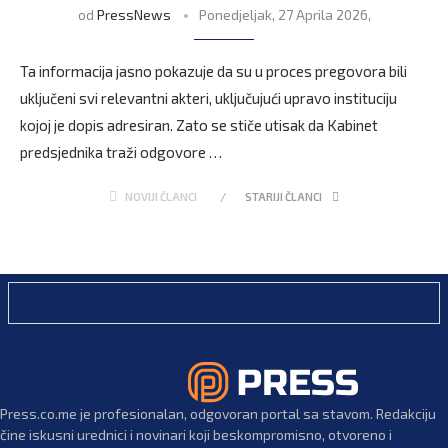
od
PressNews
Ponedjeljak, 27 Aprila 2026,
Ta informacija jasno pokazuje da su u proces pregovora bili
uključeni svi relevantni akteri, uključujući upravo instituciju
kojoj je dopis adresiran. Zato se stiče utisak da Kabinet
predsjednika traži odgovore …
NOVIJI ČLANCI
STARIJI ČLANCI
Press.co.me je profesionalan, odgovoran portal sa stavom. Redakciju
čine iskusni urednici i novinari koji beskompromisno, otvoreno i