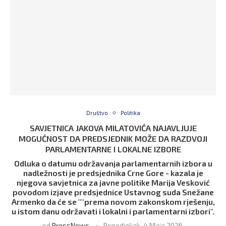
Društvo
Politika
SAVJETNICA JAKOVA MILATOVIĆA NAJAVLJUJE
MOGUĆNOST DA PREDSJEDNIK MOŽE DA RAZDVOJI
PARLAMENTARNE I LOKALNE IZBORE
Odluka o datumu održavanja parlamentarnih izbora u
nadležnosti je predsjednika Crne Gore - kazala je
njegova savjetnica za javne politike Marija Vesković
povodom izjave predsjednice Ustavnog suda Snežane
Armenko da će se ""prema novom zakonskom rješenju,
u istom danu održavati i lokalni i parlamentarni izbori".
od
PressNews
Ponedjeljak, 4 Maja 2026,