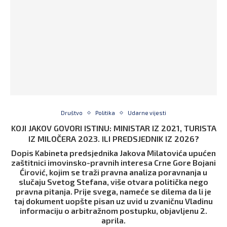
Društvo
Politika
Udarne vijesti
KOJI JAKOV GOVORI ISTINU: MINISTAR IZ 2021, TURISTA
IZ MILOČERA 2023. ILI PREDSJEDNIK IZ 2026?
Dopis Kabineta predsjednika Jakova Milatovića upućen
zaštitnici imovinsko-pravnih interesa Crne Gore Bojani
Ćirović, kojim se traži pravna analiza poravnanja u
slučaju Svetog Stefana, više otvara politička nego
pravna pitanja. Prije svega, nameće se dilema da li je
taj dokument uopšte pisan uz uvid u zvaničnu Vladinu
informaciju o arbitražnom postupku, objavljenu 2.
aprila.