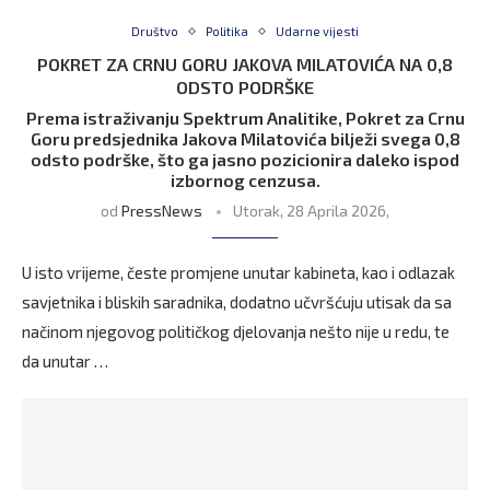
Društvo
Politika
Udarne vijesti
POKRET ZA CRNU GORU JAKOVA MILATOVIĆA NA 0,8
ODSTO PODRŠKE
Prema istraživanju Spektrum Analitike, Pokret za Crnu
Goru predsjednika Jakova Milatovića bilježi svega 0,8
odsto podrške, što ga jasno pozicionira daleko ispod
izbornog cenzusa.
od
PressNews
Utorak, 28 Aprila 2026,
U isto vrijeme, česte promjene unutar kabineta, kao i odlazak
savjetnika i bliskih saradnika, dodatno učvršćuju utisak da sa
načinom njegovog političkog djelovanja nešto nije u redu, te
da unutar …