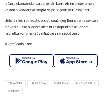
jačanju ekonomske saradnje, ali i konkretnim projektima u
kojima bi Mađarska mogla da pruži podršku Crnoj Gori.
„Bilo je riječi i o neophodnosti snažnijeg finansiranja sektora
inovacija, kako bi dobre ideje brže doprinijele ukupnom
napretku kontinenta“, zaključuje se u saopštenju.
Izvor: Gradski.me
PREUZMI NA
PREUZMI NA
Google Play
App Store-u
CRNA GORA
JANOŠ BOKA
MAĐARSKA
MILOJKO SPAJIĆ
PODRŠKA