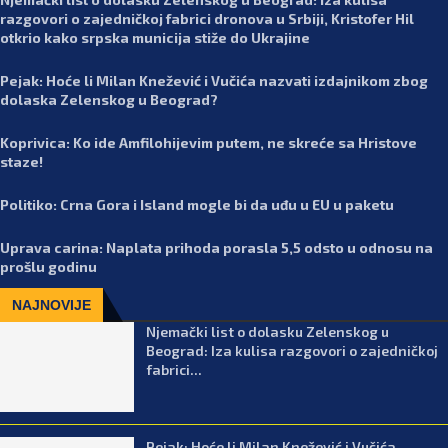
razgovori o zajedničkoj fabrici dronova u Srbiji, Kristofer Hil
otkrio kako srpska municija stiže do Ukrajine
Pejak: Hoće li Milan Knežević i Vučića nazvati izdajnikom zbog
dolaska Zelenskog u Beograd?
Koprivica: Ko ide Amfilohijevim putem, ne skreće sa Hristove
staze!
Politiko: Crna Gora i Island mogle bi da uđu u EU u paketu
Uprava carina: Naplata prihoda porasla 5,5 odsto u odnosu na
prošlu godinu
NAJNOVIJE
Njemački list o dolasku Zelenskog u
Beograd: Iza kulisa razgovori o zajedničkoj
fabrici...
Pejak: Hoće li Milan Knežević i Vučića