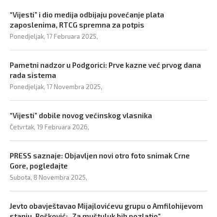
“Vijesti” i dio medija odbijaju povećanje plata
zaposlenima, RTCG spremna za potpis
Ponedjeljak, 17 Februara 2025,
Pametni nadzor u Podgorici: Prve kazne već prvog dana
rada sistema
Ponedjeljak, 17 Novembra 2025,
“Vijesti” dobile novog većinskog vlasnika
Četvrtak, 19 Februara 2026,
PRESS saznaje: Objavljen novi otro foto snimak Crne
Gore, pogledajte
Subota, 8 Novembra 2025,
Jevto obavještavao Mijajlovićevu grupu o Amfilohijevom
stanju, Bošković: „Za muštuluk bih pozlatio“