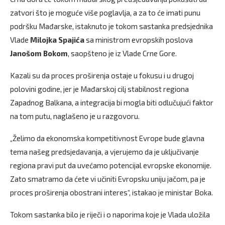
zatvori što je moguće više poglavlja, a za to će imati punu
podršku Mađarske, istaknuto je tokom sastanka predsjednika
Vlade
Milojka
Spajića
sa ministrom evropskih poslova
Janošom
Bokom
, saopšteno je iz Vlade Crne Gore.
Kazali su da proces proširenja ostaje u fokusu i u drugoj
polovini godine, jer je Mađarskoj cilj stabilnost regiona
Zapadnog Balkana, a integracija bi mogla biti odlučujući faktor
na tom putu, naglašeno je u razgovoru.
„Želimo da ekonomska kompetitivnost Evrope bude glavna
tema našeg predsjedavanja, a vjerujemo da je uključivanje
regiona pravi put da uvećamo potencijal evropske ekonomije.
Zato smatramo da ćete vi učiniti Evropsku uniju jačom, pa je
proces proširenja obostrani interes“, istakao je ministar Boka.
Tokom sastanka bilo je riječi i o naporima koje je Vlada uložila