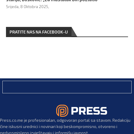
Srijeda, 8 Oktobra 2025,
PRATITE NAS NA FACEBOOK-U
Press.co.me je profesionalan, odgovoran portal sa stavom. Redakciju
čine iskusni urednici i novinari koji beskompromisno, otvoreno i
nedvosmisleno izvještavaju i informišu javnost.