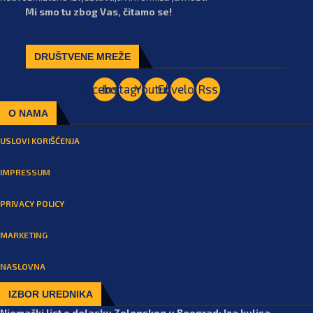
Mi smo tu zbog Vas, čitamo se!
DRUŠTVENE MREŽE
Facebook
Instagram
Youtube
Envelope
Rss
O NAMA
USLOVI KORIŠĆENJA
IMPRESSUM
PRIVACY POLICY
MARKETING
NASLOVNA
IZBOR UREDNIKA
Njemački list o dolasku Zelenskog u Beograd: Iza kulisa