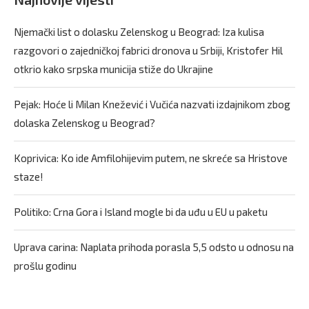
Njemački list o dolasku Zelenskog u Beograd: Iza kulisa
razgovori o zajedničkoj fabrici dronova u Srbiji, Kristofer Hil
otkrio kako srpska municija stiže do Ukrajine
Pejak: Hoće li Milan Knežević i Vučića nazvati izdajnikom zbog
dolaska Zelenskog u Beograd?
Koprivica: Ko ide Amfilohijevim putem, ne skreće sa Hristove
staze!
Politiko: Crna Gora i Island mogle bi da uđu u EU u paketu
Uprava carina: Naplata prihoda porasla 5,5 odsto u odnosu na
prošlu godinu