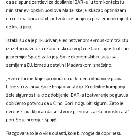
da se ispune zahtjevi za dobijanje IBAR-a i u tom kontekstu
ministar evropskih poslova Mađarske je iskazao optimizam
da će Crna Gora dobiti potvrdu o ispunjenju privremenih mjerila
do kraja juna.
Istakli su da je priključivanje jedinstvenom evropskom tržištu
izuzetno važno za ekonomski razvoj Crne Gore, apostrofirao
je premijer Spajić, zato je jačanje ekonomskih relacija sa
zemljama EU, između ostalih i Mađarskom, značajno.
„Sve reforme, koje sprovodimo u domenu vladavine prava,
bitne su i za povećanje broja investicija. Kredibilne kompanije
žele sigurnost, a kroz dobijanje IBAR-a i zatvaranje poglavlja
dobićemo potvrdu da u Crnoj Gori mogu biti sigurni. Zato je
evropski put ključan da se stvore premise za ekonomski rast“,
poručio je premijer Spajić.
Razgovarano je o više oblasti, koje bi mogle da doprinesu