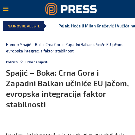
Pejak: Hoće li Milan Knežević i Vučića n
NAJNOVIJE VIJESTI:
Home
»
Spajić – Boka: Crna Gora i Zapadni Balkan učiniće EU jačom,
evropska integracija faktor stabilnosti
Politika
Udarne vijesti
Spajić – Boka: Crna Gora i
Zapadni Balkan učiniće EU jačom,
evropska integracija faktor
stabilnosti
Crna Gora će tokom mađarskog predsjedavanja pokušati da