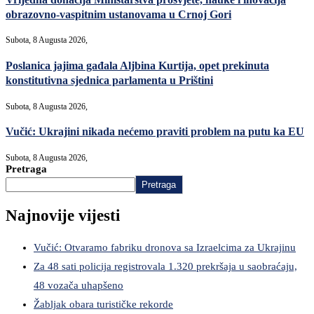
obrazovno-vaspitnim ustanovama u Crnoj Gori
Subota, 8 Augusta 2026,
Poslanica jajima gađala Aljbina Kurtija, opet prekinuta
konstitutivna sjednica parlamenta u Prištini
Subota, 8 Augusta 2026,
Vučić: Ukrajini nikada nećemo praviti problem na putu ka EU
Subota, 8 Augusta 2026,
Pretraga
Pretraga
Najnovije vijesti
Vučić: Otvaramo fabriku dronova sa Izraelcima za Ukrajinu
Za 48 sati policija registrovala 1.320 prekršaja u saobraćaju,
48 vozača uhapšeno
Žabljak obara turističke rekorde