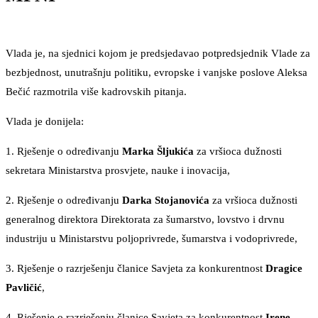
Vlada je, na sjednici kojom je predsjedavao potpredsjednik Vlade za
bezbjednost, unutrašnju politiku, evropske i vanjske poslove Aleksa
Bečić razmotrila više kadrovskih pitanja.
Vlada je donijela:
1. Rješenje o određivanju
Marka Šljukića
za vršioca dužnosti
sekretara Ministarstva prosvjete, nauke i inovacija,
2. Rješenje o određivanju
Darka Stojanovića
za vršioca dužnosti
generalnog direktora Direktorata za šumarstvo, lovstvo i drvnu
industriju u Ministarstvu poljoprivrede, šumarstva i vodoprivrede,
3. Rješenje o razrješenju članice Savjeta za konkurentnost
Dragice
Pavličić
,
4. Rješenje o razrješenju članice Savjeta za konkurentnost
Irene