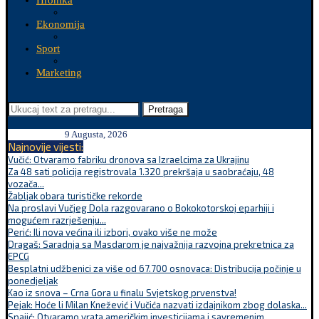
Hronika
Ekonomija
Sport
Marketing
Pretraga
9 Augusta, 2026
Najnovije vijesti:
Vučić: Otvaramo fabriku dronova sa Izraelcima za Ukrajinu
Za 48 sati policija registrovala 1.320 prekršaja u saobraćaju, 48
vozača...
Žabljak obara turističke rekorde
Na proslavi Vučjeg Dola razgovarano o Bokokotorskoj eparhiji i
mogućem razrješenju...
Perić: Ili nova većina ili izbori, ovako više ne može
Dragaš: Saradnja sa Masdarom je najvažnija razvojna prekretnica za
EPCG
Besplatni udžbenici za više od 67.700 osnovaca: Distribucija počinje u
ponedjeljak
Kao iz snova – Crna Gora u finalu Svjetskog prvenstva!
Pejak: Hoće li Milan Knežević i Vučića nazvati izdajnikom zbog dolaska...
Spajić: Otvaramo vrata američkim investicijama i savremenim