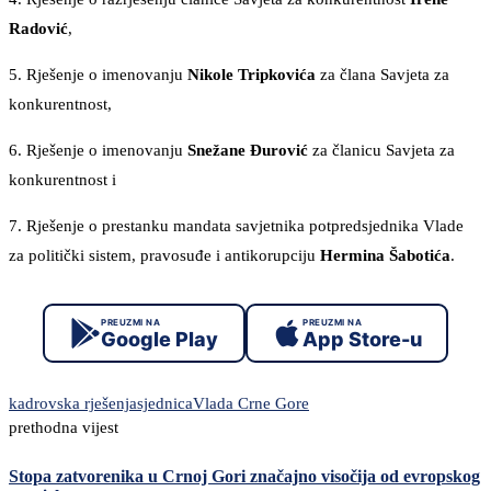
Radović
,
5. Rješenje o imenovanju
Nikole Tripkovića
za člana Savjeta za
konkurentnost,
6. Rješenje o imenovanju
Snežane Đurović
za članicu Savjeta za
konkurentnost i
7. Rješenje o prestanku mandata savjetnika potpredsjednika Vlade
za politički sistem, pravosuđe i antikorupciju
Hermina Šabotića
.
PREUZMI NA
PREUZMI NA
Google Play
App Store-u
kadrovska rješenja
sjednica
Vlada Crne Gore
prethodna vijest
Stopa zatvorenika u Crnoj Gori značajno visočija od evropskog