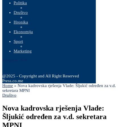
Politika
Društvo
Hronika
Ekonomija
Sport
Marketing
9 Augusta, 2026
@2025 - Copyright and All Right Reserved
Press.co.me
Home
»
Nova kadrovska rješenja Vlade: Šljukić određen za v.d.
sekretara MPNI
Društvo
Nova kadrovska rješenja Vlade:
Šljukić određen za v.d. sekretara
MPNI