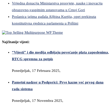
Vrijedna donacija Ministarstva prosvjete, nauke i inovacija
obrazovno-vaspitnim ustanovama u Crnoj Gori
Poslanica jajima gađala Aljbina Kurtija, opet prekinuta
konstitutivna sjednica parlamenta u Prištini
Najčitanije vijesti:
“Vijesti” i dio medija odbijaju povećanje plata zaposlenima,
RTCG spremna za potpis
Ponedjeljak, 17 Februara 2025,
Pametni nadzor u Podgorici: Prve kazne već prvog dana
rada sistema
Ponedjeljak, 17 Novembra 2025,