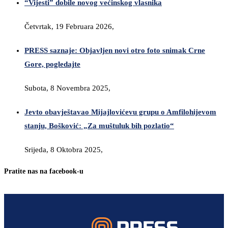
“Vijesti” dobile novog većinskog vlasnika
Četvrtak, 19 Februara 2026,
PRESS saznaje: Objavljen novi otro foto snimak Crne
Gore, pogledajte
Subota, 8 Novembra 2025,
Jevto obavještavao Mijajlovićevu grupu o Amfilohijevom
stanju, Bošković: „Za muštuluk bih pozlatio“
Srijeda, 8 Oktobra 2025,
Pratite nas na facebook-u