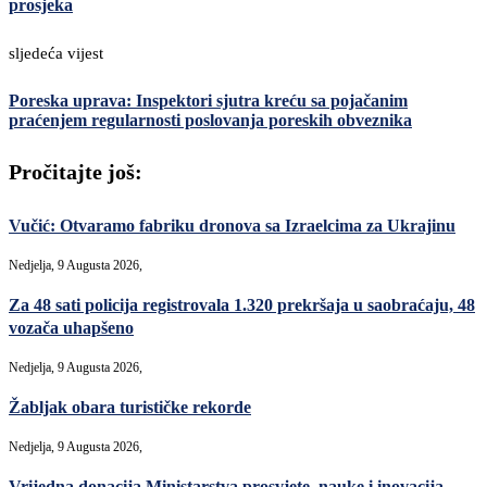
prosjeka
sljedeća vijest
Poreska uprava: Inspektori sjutra kreću sa pojačanim
praćenjem regularnosti poslovanja poreskih obveznika
Pročitajte još:
Vučić: Otvaramo fabriku dronova sa Izraelcima za Ukrajinu
Nedjelja, 9 Augusta 2026,
Za 48 sati policija registrovala 1.320 prekršaja u saobraćaju, 48
vozača uhapšeno
Nedjelja, 9 Augusta 2026,
Žabljak obara turističke rekorde
Nedjelja, 9 Augusta 2026,
Vrijedna donacija Ministarstva prosvjete, nauke i inovacija