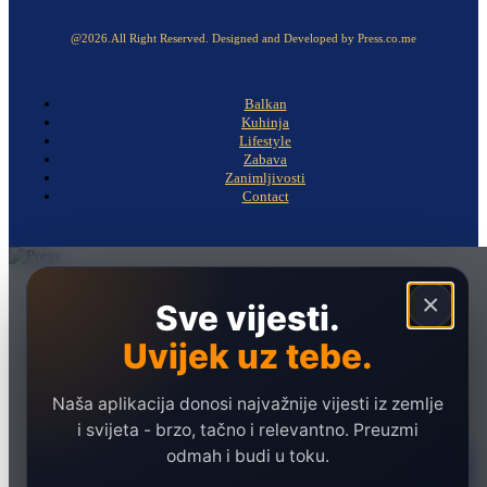
@2026.All Right Reserved. Designed and Developed by Press.co.me
Balkan
Kuhinja
Lifestyle
Zabava
Zanimljivosti
Contact
Naslovna
×
Sve vijesti.
Politika
Uvijek uz tebe.
Društvo
Hronika
Naša aplikacija donosi najvažnije vijesti iz zemlje
Ekonomija
i svijeta - brzo, tačno i relevantno. Preuzmi
odmah i budi u toku.
Sport