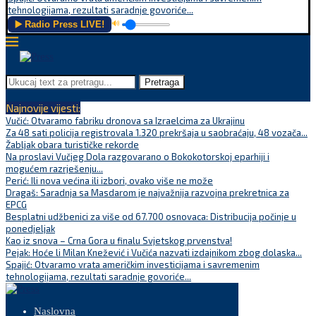
tehnologijama, rezultati saradnje govoriće...
▶️ Radio Press LIVE!
🔊
Pretraga
Najnovije vijesti:
Vučić: Otvaramo fabriku dronova sa Izraelcima za Ukrajinu
Za 48 sati policija registrovala 1.320 prekršaja u saobraćaju, 48 vozača...
Žabljak obara turističke rekorde
Na proslavi Vučjeg Dola razgovarano o Bokokotorskoj eparhiji i
mogućem razrješenju...
Perić: Ili nova većina ili izbori, ovako više ne može
Dragaš: Saradnja sa Masdarom je najvažnija razvojna prekretnica za
EPCG
Besplatni udžbenici za više od 67.700 osnovaca: Distribucija počinje u
ponedjeljak
Kao iz snova – Crna Gora u finalu Svjetskog prvenstva!
Pejak: Hoće li Milan Knežević i Vučića nazvati izdajnikom zbog dolaska...
Spajić: Otvaramo vrata američkim investicijama i savremenim
tehnologijama, rezultati saradnje govoriće...
Naslovna