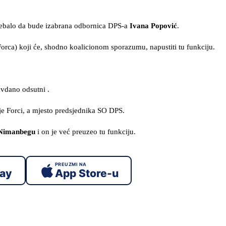
trebalo da bude izabrana odbornica DPS-a
Ivana Popović
.
orca) koji će, shodno koalicionom sporazumu, napustiti tu funkciju.
avdano odsutni .
e Forci, a mjesto predsjednika SO DPS.
Nimanbegu
i on je već preuzeo tu funkciju.
PREUZMI NA
lay
App Store-u