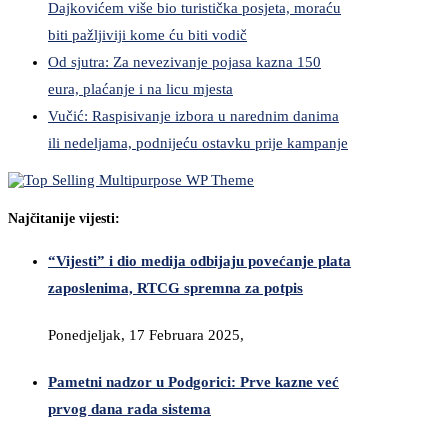
Dajkovićem više bio turistička posjeta, moraću
biti pažljiviji kome ću biti vodič
Od sjutra: Za nevezivanje pojasa kazna 150
eura, plaćanje i na licu mjesta
Vučić: Raspisivanje izbora u narednim danima
ili nedeljama, podnijeću ostavku prije kampanje
Najčitanije vijesti:
“Vijesti” i dio medija odbijaju povećanje plata
zaposlenima, RTCG spremna za potpis
Ponedjeljak, 17 Februara 2025,
Pametni nadzor u Podgorici: Prve kazne već
prvog dana rada sistema