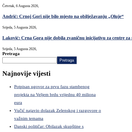
Četvrtak, 6 Augusta 2026,
Andrić: Crnoj Gori nije bilo mjesto na obilježavanju „Oluje“
Srijeda, 5 Augusta 2026,
Laković: Crna Gora nije dobila zvaničnu inicijativu za centre za
Srijeda, 5 Augusta 2026,
Pretraga
Pretraga
Najnovije vijesti
Potpisan ugovor za prvu fazu stambenog
projekta na Veljem brdu vrijednu 40 miliona
eura
Vučić najavio dolazak Zelenskog i razgovore o
važnim temama
Danski političar: Obilazak skupštine s