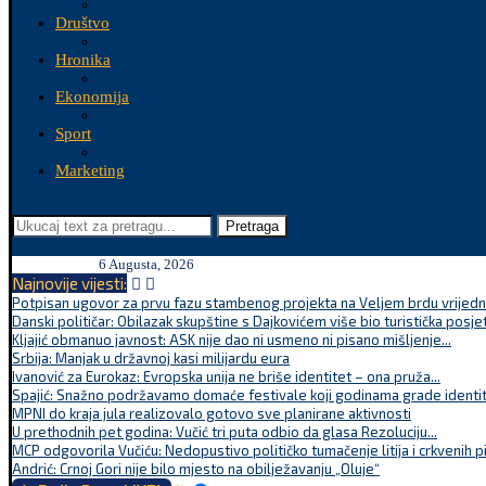
Društvo
Hronika
Ekonomija
Sport
Marketing
Pretraga
6 Augusta, 2026
Najnovije vijesti:
Potpisan ugovor za prvu fazu stambenog projekta na Veljem brdu vrijednu
Danski političar: Obilazak skupštine s Dajkovićem više bio turistička posjet
Kljajić obmanuo javnost: ASK nije dao ni usmeno ni pisano mišljenje...
Srbija: Manjak u državnoj kasi milijardu eura
Ivanović za Eurokaz: Evropska unija ne briše identitet – ona pruža...
Spajić: Snažno podržavamo domaće festivale koji godinama grade identite
MPNI do kraja jula realizovalo gotovo sve planirane aktivnosti
U prethodnih pet godina: Vučić tri puta odbio da glasa Rezoluciju...
MCP odgovorila Vučiću: Nedopustivo političko tumačenje litija i crkvenih p
Andrić: Crnoj Gori nije bilo mjesto na obilježavanju „Oluje“