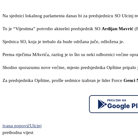
Na sjednici lokalnog parlamenta danas bi za predsjednicu SO Ulcinj 
To je “Vijestima” potvrdio aktuelni predsjednik SO
Ardijan Mavrić
(F
Sjednica SO, koja je trebalo da bude održana juče, odložena je.
Prema riječima MAvrića, razlog je to što su neki odbornici većine opr
Shodno sporazumu nove većine, mjesto predsjednika Opštine pripalo j
Za predsjednika Opštine, prošle sedmice izabran je lider Force
Genci 
PREUZMI NA
Google P
ivana popović
Ulcinj
prethodna vijest