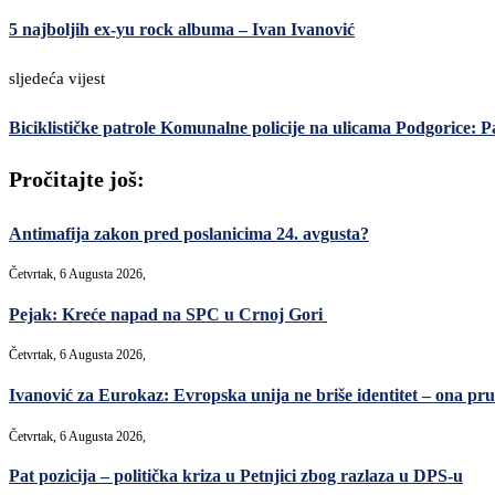
5 najboljih ex-yu rock albuma – Ivan Ivanović
sljedeća vijest
Biciklističke patrole Komunalne policije na ulicama Podgorice: 
Pročitajte još:
Antimafija zakon pred poslanicima 24. avgusta?
Četvrtak, 6 Augusta 2026,
Pejak: Kreće napad na SPC u Crnoj Gori
Četvrtak, 6 Augusta 2026,
Ivanović za Eurokaz: Evropska unija ne briše identitet – ona pruž
Četvrtak, 6 Augusta 2026,
Pat pozicija – politička kriza u Petnjici zbog razlaza u DPS-u