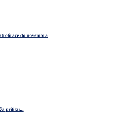
Patroliraće do novembra
a priliku...