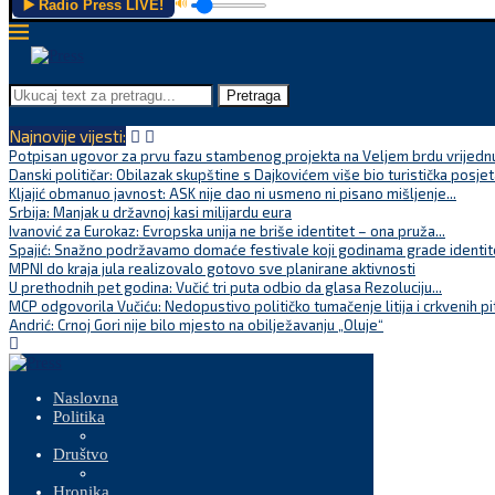
▶️ Radio Press LIVE!
🔊
Pretraga
Najnovije vijesti:
Potpisan ugovor za prvu fazu stambenog projekta na Veljem brdu vrijednu
Danski političar: Obilazak skupštine s Dajkovićem više bio turistička posjet
Kljajić obmanuo javnost: ASK nije dao ni usmeno ni pisano mišljenje...
Srbija: Manjak u državnoj kasi milijardu eura
Ivanović za Eurokaz: Evropska unija ne briše identitet – ona pruža...
Spajić: Snažno podržavamo domaće festivale koji godinama grade identite
MPNI do kraja jula realizovalo gotovo sve planirane aktivnosti
U prethodnih pet godina: Vučić tri puta odbio da glasa Rezoluciju...
MCP odgovorila Vučiću: Nedopustivo političko tumačenje litija i crkvenih pi
Andrić: Crnoj Gori nije bilo mjesto na obilježavanju „Oluje“
Naslovna
Politika
Društvo
Hronika