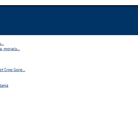
...
a, moraću...
t Crne Gore...
tanja