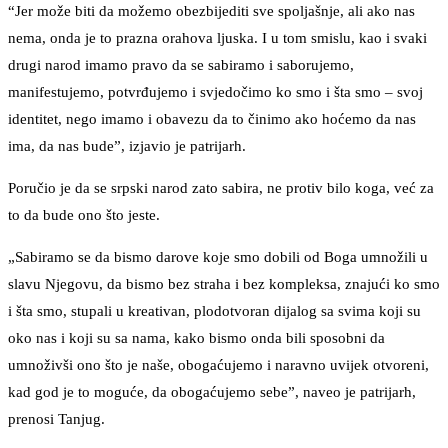
“Jer može biti da možemo obezbijediti sve spoljašnje, ali ako nas
nema, onda je to prazna orahova ljuska. I u tom smislu, kao i svaki
drugi narod imamo pravo da se sabiramo i saborujemo,
manifestujemo, potvrđujemo i svjedočimo ko smo i šta smo – svoj
identitet, nego imamo i obavezu da to činimo ako hoćemo da nas
ima, da nas bude”, izjavio je patrijarh.
Poručio je da se srpski narod zato sabira, ne protiv bilo koga, već za
to da bude ono što jeste.
„Sabiramo se da bismo darove koje smo dobili od Boga umnožili u
slavu Njegovu, da bismo bez straha i bez kompleksa, znajući ko smo
i šta smo, stupali u kreativan, plodotvoran dijalog sa svima koji su
oko nas i koji su sa nama, kako bismo onda bili sposobni da
umnoživši ono što je naše, obogaćujemo i naravno uvijek otvoreni,
kad god je to moguće, da obogaćujemo sebe”, naveo je patrijarh,
prenosi Tanjug.