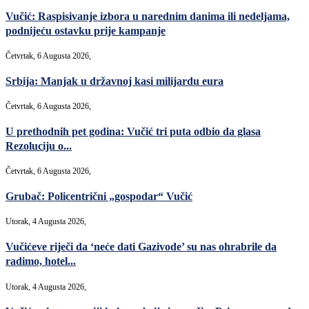
Vučić: Raspisivanje izbora u narednim danima ili nedeljama,
podnijeću ostavku prije kampanje
Četvrtak, 6 Augusta 2026,
Srbija: Manjak u državnoj kasi milijardu eura
Četvrtak, 6 Augusta 2026,
U prethodnih pet godina: Vučić tri puta odbio da glasa
Rezoluciju o...
Četvrtak, 6 Augusta 2026,
Grubač: Policentrični „gospodar“ Vučić
Utorak, 4 Augusta 2026,
Vučićeve riječi da ‘neće dati Gazivode’ su nas ohrabrile da
radimo, hotel...
Utorak, 4 Augusta 2026,