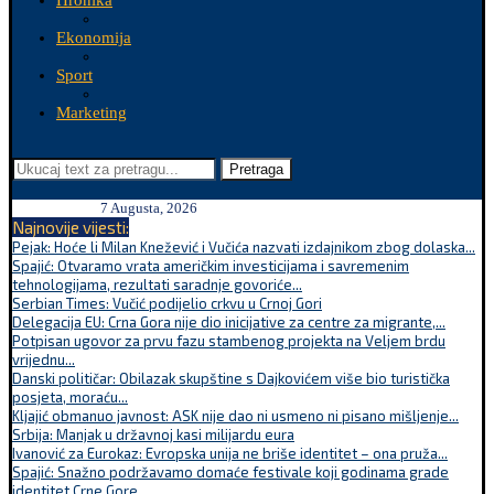
Hronika
Ekonomija
Sport
Marketing
Pretraga
7 Augusta, 2026
Najnovije vijesti:
Pejak: Hoće li Milan Knežević i Vučića nazvati izdajnikom zbog dolaska...
Spajić: Otvaramo vrata američkim investicijama i savremenim
tehnologijama, rezultati saradnje govoriće...
Serbian Times: Vučić podijelio crkvu u Crnoj Gori
Delegacija EU: Crna Gora nije dio inicijative za centre za migrante,...
Potpisan ugovor za prvu fazu stambenog projekta na Veljem brdu
vrijednu...
Danski političar: Obilazak skupštine s Dajkovićem više bio turistička
posjeta, moraću...
Kljajić obmanuo javnost: ASK nije dao ni usmeno ni pisano mišljenje...
Srbija: Manjak u državnoj kasi milijardu eura
Ivanović za Eurokaz: Evropska unija ne briše identitet – ona pruža...
Spajić: Snažno podržavamo domaće festivale koji godinama grade
identitet Crne Gore...