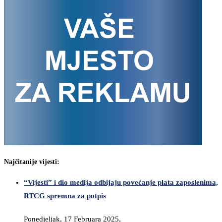
Najčitanije vijesti:
“Vijesti” i dio medija odbijaju povećanje plata zaposlenima,
RTCG spremna za potpis
Ponedjeljak, 17 Februara 2025,