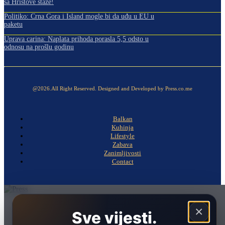
sa Hristove staze!
Politiko: Crna Gora i Island mogle bi da uđu u EU u
paketu
Uprava carina: Naplata prihoda porasla 5,5 odsto u
odnosu na prošlu godinu
@2026.All Right Reserved. Designed and Developed by Press.co.me
Balkan
Kuhinja
Lifestyle
Zabava
Zanimljivosti
Contact
Naslovna
×
Sve vijesti.
Politika