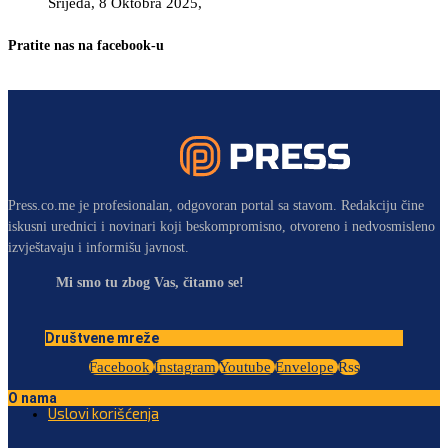
Srijeda, 8 Oktobra 2025,
Pratite nas na facebook-u
Press.co.me je profesionalan, odgovoran portal sa stavom. Redakciju čine
iskusni urednici i novinari koji beskompromisno, otvoreno i nedvosmisleno
izvještavaju i informišu javnost.
Mi smo tu zbog Vas, čitamo se!
Društvene mreže
Facebook
Instagram
Youtube
Envelope
Rss
O nama
Uslovi korišćenja