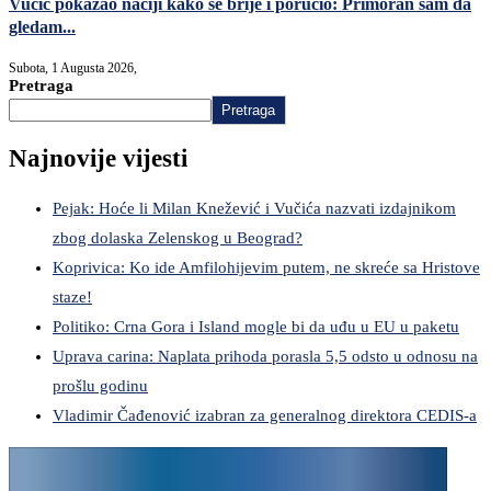
Vučić pokazao naciji kako se brije i poručio: Primoran sam da
gledam...
Subota, 1 Augusta 2026,
Pretraga
Pretraga
Najnovije vijesti
Pejak: Hoće li Milan Knežević i Vučića nazvati izdajnikom
zbog dolaska Zelenskog u Beograd?
Koprivica: Ko ide Amfilohijevim putem, ne skreće sa Hristove
staze!
Politiko: Crna Gora i Island mogle bi da uđu u EU u paketu
Uprava carina: Naplata prihoda porasla 5,5 odsto u odnosu na
prošlu godinu
Vladimir Čađenović izabran za generalnog direktora CEDIS-a