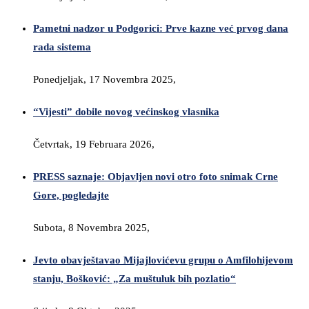
Pametni nadzor u Podgorici: Prve kazne već prvog dana
rada sistema
Ponedjeljak, 17 Novembra 2025,
“Vijesti” dobile novog većinskog vlasnika
Četvrtak, 19 Februara 2026,
PRESS saznaje: Objavljen novi otro foto snimak Crne
Gore, pogledajte
Subota, 8 Novembra 2025,
Jevto obavještavao Mijajlovićevu grupu o Amfilohijevom
stanju, Bošković: „Za muštuluk bih pozlatio“