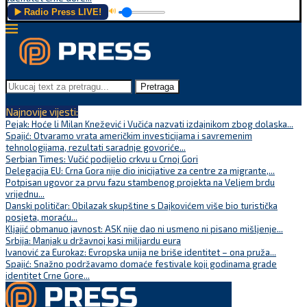
▶️ Radio Press LIVE!
🔊
Pretraga
Najnovije vijesti:
Pejak: Hoće li Milan Knežević i Vučića nazvati izdajnikom zbog dolaska...
Spajić: Otvaramo vrata američkim investicijama i savremenim
tehnologijama, rezultati saradnje govoriće...
Serbian Times: Vučić podijelio crkvu u Crnoj Gori
Delegacija EU: Crna Gora nije dio inicijative za centre za migrante,...
Potpisan ugovor za prvu fazu stambenog projekta na Veljem brdu
vrijednu...
Danski političar: Obilazak skupštine s Dajkovićem više bio turistička
posjeta, moraću...
Kljajić obmanuo javnost: ASK nije dao ni usmeno ni pisano mišljenje...
Srbija: Manjak u državnoj kasi milijardu eura
Ivanović za Eurokaz: Evropska unija ne briše identitet – ona pruža...
Spajić: Snažno podržavamo domaće festivale koji godinama grade
identitet Crne Gore...