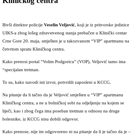
Kliničkog centra
Bivši direktor policije
Veselin Veljović
, koji je iz pritvorske jedinice
UIKS-a zbog lošeg zdravstvenog stanja prebačen u Klinički centar
Crne Gore 20. maja, smješten je u takozvanom “VIP” apartmanu na
četvrtom spratu Kliničkog centra.
Kako prenosi portal “Volim Podgoricu” (VOP), Veljović tamo ima
“specijalan tretman.
To su, kako navodi isti izvor, potvrdili zaposleni u KCCG.
Na pitanje da li tačno da je Veljović smješten u “VIP” apartmanu
Kliničkog centra, a ne u bolničkoj sobi na odjeljenju na kojem se
liječi, kao i zbog čega ima poseban tretman u odnosu na druge
bolesnike, iz KCCG nisu dobili odgovor.
Kako prenose, nije im odgovoreno ni na pitanje da li je tačno da je –