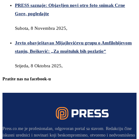
PRESS saznaje: Objavljen novi otro foto snimak Crne
Gore, pogledajte
Subota, 8 Novembra 2025,
Jevto obavještavao Mijajlovićevu grupu o Amfilohijevom
stanju, Bošković: „Za muštuluk bih pozlatio“
Srijeda, 8 Oktobra 2025,
Pratite nas na facebook-u
Press.co.me je profesionalan, odgovoran portal sa stavom. Redakciju čine
iskusni urednici i novinari koji beskompromisno, otvoreno i nedvosmisleno