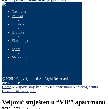
Naslovna
Politika
Društvo
Hronika
Ekonomija
Sport
Marketing
9 Augusta, 2026
@2025 - Copyright and All Right Reserved
Press.co.me
Home
»
Veljović smješten u “VIP” apartmanu Kliničkog centra
Hronika
Udarne vijesti
Veljović smješten u “VIP” apartmanu