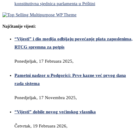
konstitutivna sjednica parlamenta u Prištini
Najčitanije vijesti:
“Vijesti” i dio medija odbijaju povećanje plata zaposlenima,
RTCG spremna za potpis
Ponedjeljak, 17 Februara 2025,
Pametni nadzor u Podgorici: Prve kazne već prvog dana
rada sistema
Ponedjeljak, 17 Novembra 2025,
“Vijesti” dobile novog većinskog vlasnika
Četvrtak, 19 Februara 2026,