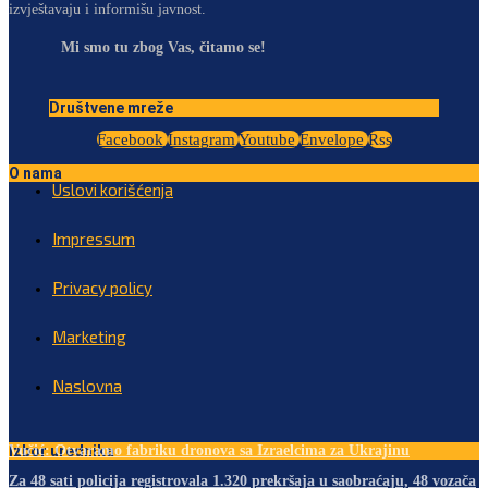
izvještavaju i informišu javnost.
Mi smo tu zbog Vas, čitamo se!
Društvene mreže
Facebook
Instagram
Youtube
Envelope
Rss
O nama
Uslovi korišćenja
Impressum
Privacy policy
Marketing
Naslovna
Izbor urednika
Vučić: Otvaramo fabriku dronova sa Izraelcima za Ukrajinu
Za 48 sati policija registrovala 1.320 prekršaja u saobraćaju, 48 vozača