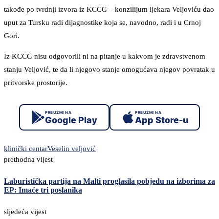
takođe po tvrdnji izvora iz KCCG – konzilijum ljekara Veljoviću dao
uput za Tursku radi dijagnostike koja se, navodno, radi i u Crnoj
Gori.
Iz KCCG nisu odgovorili ni na pitanje u kakvom je zdravstvenom
stanju Veljović, te da li njegovo stanje omogućava njegov povratak u
pritvorske prostorije.
PREUZMI NA
PREUZMI NA
Google Play
App Store-u
klinički centar
Veselin veljović
prethodna vijest
Laburistička partija na Malti proglasila pobjedu na izborima za
EP: Imaće tri poslanika
sljedeća vijest