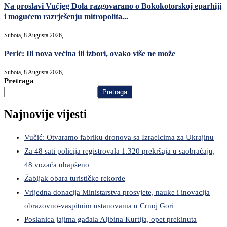
Na proslavi Vučjeg Dola razgovarano o Bokokotorskoj eparhiji
i mogućem razrješenju mitropolita...
Subota, 8 Augusta 2026,
Perić: Ili nova većina ili izbori, ovako više ne može
Subota, 8 Augusta 2026,
Pretraga
Pretraga
Najnovije vijesti
Vučić: Otvaramo fabriku dronova sa Izraelcima za Ukrajinu
Za 48 sati policija registrovala 1.320 prekršaja u saobraćaju,
48 vozača uhapšeno
Žabljak obara turističke rekorde
Vrijedna donacija Ministarstva prosvjete, nauke i inovacija
obrazovno-vaspitnim ustanovama u Crnoj Gori
Poslanica jajima gađala Aljbina Kurtija, opet prekinuta