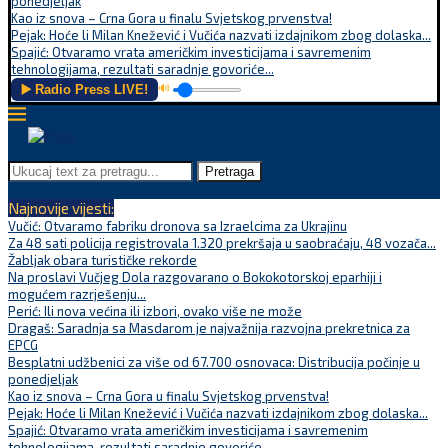
ponedjeljak
Kao iz snova – Crna Gora u finalu Svjetskog prvenstva!
Pejak: Hoće li Milan Knežević i Vučića nazvati izdajnikom zbog dolaska...
Spajić: Otvaramo vrata američkim investicijama i savremenim
tehnologijama, rezultati saradnje govoriće...
▶️ Radio Press LIVE!
🔊
Pretraga
Najnovije vijesti:
Vučić: Otvaramo fabriku dronova sa Izraelcima za Ukrajinu
Za 48 sati policija registrovala 1.320 prekršaja u saobraćaju, 48 vozača...
Žabljak obara turističke rekorde
Na proslavi Vučjeg Dola razgovarano o Bokokotorskoj eparhiji i
mogućem razrješenju...
Perić: Ili nova većina ili izbori, ovako više ne može
Dragaš: Saradnja sa Masdarom je najvažnija razvojna prekretnica za
EPCG
Besplatni udžbenici za više od 67.700 osnovaca: Distribucija počinje u
ponedjeljak
Kao iz snova – Crna Gora u finalu Svjetskog prvenstva!
Pejak: Hoće li Milan Knežević i Vučića nazvati izdajnikom zbog dolaska...
Spajić: Otvaramo vrata američkim investicijama i savremenim
tehnologijama, rezultati saradnje govoriće...