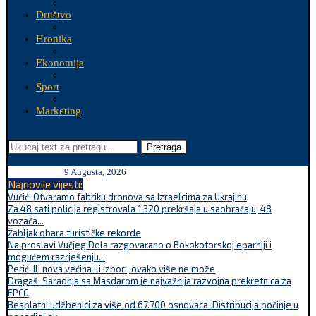
Društvo
Hronika
Ekonomija
Sport
Marketing
Pretraga
9 Augusta, 2026
Najnovije vijesti:
Vučić: Otvaramo fabriku dronova sa Izraelcima za Ukrajinu
Za 48 sati policija registrovala 1.320 prekršaja u saobraćaju, 48
vozača...
Žabljak obara turističke rekorde
Na proslavi Vučjeg Dola razgovarano o Bokokotorskoj eparhiji i
mogućem razrješenju...
Perić: Ili nova većina ili izbori, ovako više ne može
Dragaš: Saradnja sa Masdarom je najvažnija razvojna prekretnica za
EPCG
Besplatni udžbenici za više od 67.700 osnovaca: Distribucija počinje u