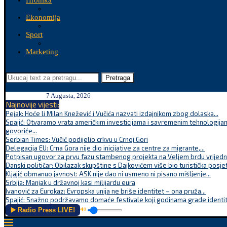
Hronika
Ekonomija
Sport
Marketing
Pretraga
7 Augusta, 2026
Najnovije vijesti:
Pejak: Hoće li Milan Knežević i Vučića nazvati izdajnikom zbog dolaska...
Spajić: Otvaramo vrata američkim investicijama i savremenim tehnologijam
govoriće...
Serbian Times: Vučić podijelio crkvu u Crnoj Gori
Delegacija EU: Crna Gora nije dio inicijative za centre za migrante,...
Potpisan ugovor za prvu fazu stambenog projekta na Veljem brdu vrijednu
Danski političar: Obilazak skupštine s Dajkovićem više bio turistička posjet
Kljajić obmanuo javnost: ASK nije dao ni usmeno ni pisano mišljenje...
Srbija: Manjak u državnoj kasi milijardu eura
Ivanović za Eurokaz: Evropska unija ne briše identitet – ona pruža...
Spajić: Snažno podržavamo domaće festivale koji godinama grade identite
▶️ Radio Press LIVE!
🔊