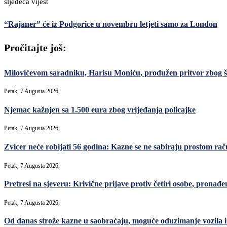
sljedeća vijest
“Rajaner” će iz Podgorice u novembru letjeti samo za London
Pročitajte još:
Milovićevom saradniku, Harisu Moniću, produžen pritvor zbog šver
Petak, 7 Augusta 2026,
Njemac kažnjen sa 1.500 eura zbog vrijeđanja policajke
Petak, 7 Augusta 2026,
Zvicer neće robijati 56 godina: Kazne se ne sabiraju prostom ra
Petak, 7 Augusta 2026,
Pretresi na sjeveru: Krivične prijave protiv četiri osobe, pronađe
Petak, 7 Augusta 2026,
Od danas strože kazne u saobraćaju, moguće oduzimanje vozila i 