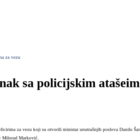
ima za vezu
ak sa policijskim atašeim
ficirima za vezu koji su otvorili ministar unutrašnjih poslova Danilo Ša
ac Milorad Marković.