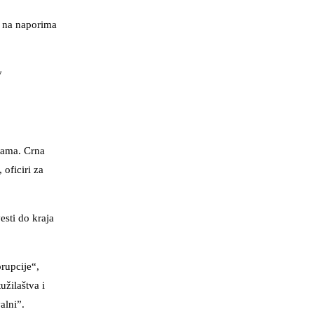
a na naporima
v
nama. Crna
 oficiri za
esti do kraja
rupcije“,
užilaštva i
alni”.