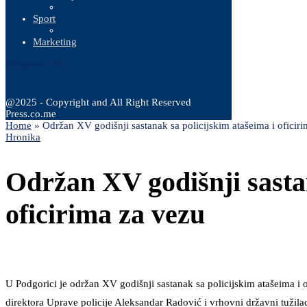
Sport
Marketing
7 Augusta, 2026
@2025 - Copyright and All Right Reserved
Press.co.me
Home
»
Održan XV godišnji sastanak sa policijskim atašeima i oficir
Hronika
Održan XV godišnji sastan
oficirima za vezu
U Podgorici je održan XV godišnji sastanak sa policijskim atašeima i o
direktora Uprave policije Aleksandar Radović i vrhovni državni tužil