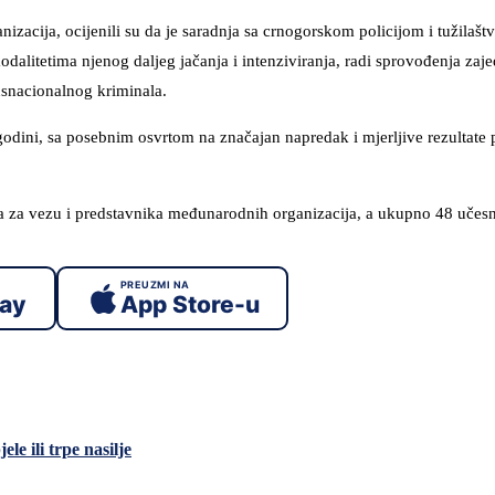
ganizacija, ocijenili su da je saradnja sa crnogorskom policijom i tužila
 modalitetima njenog daljeg jačanja i intenziviranja, radi sprovođenja zaj
nsnacionalnog kriminala.
 godini, sa posebnim osvrtom na značajan napredak i mjerljive rezultate 
ra za vezu i predstavnika međunarodnih organizacija, a ukupno 48 učesn
PREUZMI NA
lay
App Store-u
le ili trpe nasilje