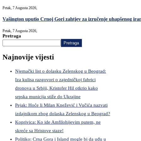
Petak, 7 Augusta 2026,
Vašington uputio Crnoj Gori zahtjev za izručenje uhapšenog ir
Petak, 7 Augusta 2026,
Pretraga
Pretraga
Najnovije vijesti
Njemački list o dolasku Zelenskog u Beograd:
Iza kulisa razgovori o zajedničkoj fabrici
dronova u Srbiji, Kristofer Hil otkrio kako
srpska municija stiže do Ukrajine
Pejak: Hoće li Milan Knežević i Vučića nazvati
izdajnikom zbog dolaska Zelenskog u Beograd?
Koprivica: Ko ide Amfilohijevim putem, ne
skreće sa Hristove staze!
Politiko: Crna Gora i Island mogle bi da uđu u