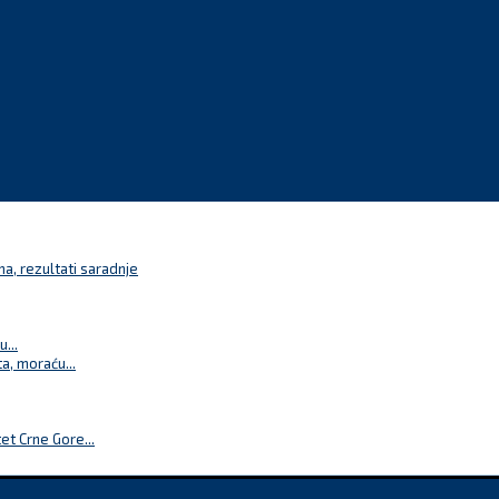
a, rezultati saradnje
...
a, moraću...
t Crne Gore...