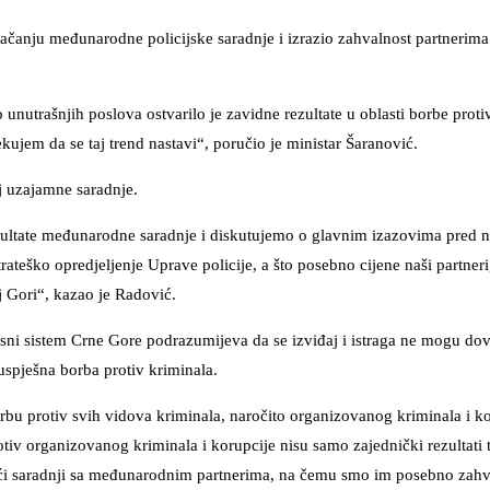
 jačanju međunarodne policijske saradnje i izrazio zahvalnost partnerim
trašnjih poslova ostvarilo je zavidne rezultate u oblasti borbe proti
jem da se taj trend nastavi“, poručio je ministar Šaranović.
j uzajamne saradnje.
rezultate međunarodne saradnje i diskutujemo o glavnim izazovima pred 
rateško opredjeljenje Uprave policije, a što posebno cijene naši partneri,
j Gori“, kazao je Radović.
sni sistem Crne Gore podrazumijeva da se izviđaj i istraga ne mogu dov
 uspješna borba protiv kriminala.
u protiv svih vidova kriminala, naročito organizovanog kriminala i ko
otiv organizovanog kriminala i korupcije nisu samo zajednički rezultati t
ujući saradnji sa međunarodnim partnerima, na čemu smo im posebno zahv