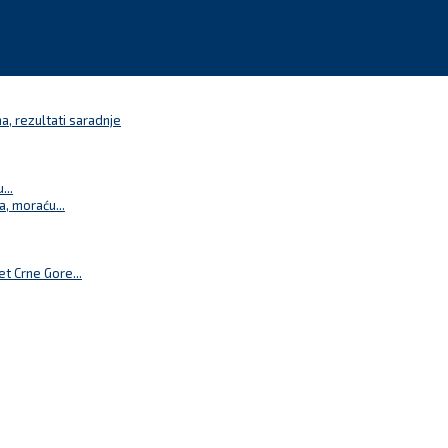
a, rezultati saradnje
...
a, moraću...
t Crne Gore...