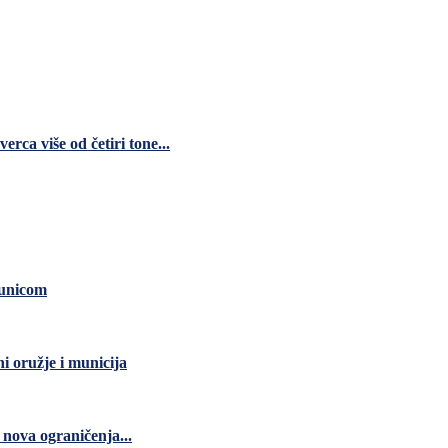
ca više od četiri tone...
čunicom
ni oružje i municija
nova ograničenja...