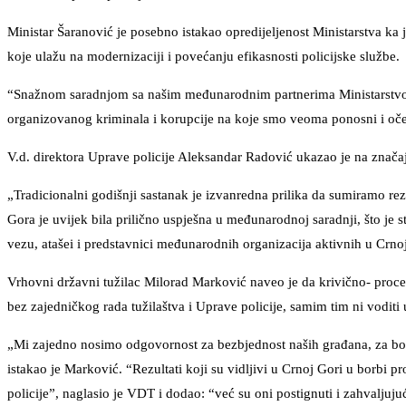
Ministar Šaranović je posebno istakao opredijeljenost Ministarstva ka
koje ulažu na modernizaciji i povećanju efikasnosti policijske službe.
“Snažnom saradnjom sa našim međunarodnim partnerima Ministarstvo unu
organizovanog kriminala i korupcije na koje smo veoma ponosni i očeku
V.d. direktora Uprave policije Aleksandar Radović ukazao je na znača
„Tradicionalni godišnji sastanak je izvanredna prilika da sumiramo 
Gora je uvijek bila prilično uspješna u međunarodnoj saradnji, što je st
vezu, atašei i predstavnici međunarodnih organizacija aktivnih u Crno
Vrhovni državni tužilac Milorad Marković naveo je da krivično- proce
bez zajedničkog rada tužilaštva i Uprave policije, samim tim ni voditi
„Mi zajedno nosimo odgovornost za bezbjednost naših građana, za borb
istakao je Marković. “Rezultati koji su vidljivi u Crnoj Gori u borbi pr
policije”, naglasio je VDT i dodao: “već su oni postignuti i zahvalj