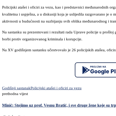
Policijski atašei i oficiri za vezu, kao i predstavnici međunarodnih or
kvalitetna i uspješna, a u diskusiji koja je uslijedila razgovarano je o
aktivnosti u budućnosti na suzbijanju svih oblika međunarodnog i tra
Na sastanku su prezentovani i rezultati rada Uprave policije u prošloj
borbi protiv organizovanog kriminala i korupcije.
Na XV godišnjem sastanku učestvovalo je 26 policijskih atašea, ofici
PREUZMI NA
Google P
Godišnji sastanak
Policijski atašei i oficiri za vezu
prethodna vijest
Minić: Stojimo uz prof. Vesnu Bratić, i sve druge žene koje su trpje