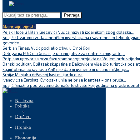
Pretraga
Najnovije vijesti:
Pejak: Hoće li Milan Knežević i Vučića nazvati izdajnikom zbog dolaska...
Spajić: Otvaramo vrata američkim investicijama i savremenim tehnologijam
govoriće...
Serbian Times: Vučić podijelio crkvu u Crnoj Gori
Delegacija EU: Crna Gora nije dio inicijative za centre za migrante,...
Potpisan ugovor za prvu fazu stambenog projekta na Veljem brdu vrijednu
Danski političar: Obilazak skupštine s Dajkovićem više bio turistička posjet
Kljajić obmanuo javnost: ASK nije dao ni usmeno ni pisano mišljenje...
Srbija: Manjak u državnoj kasi milijardu eura
Ivanović za Eurokaz: Evropska unija ne briše identitet – ona pruža...
Spajić: Snažno podržavamo domaće festivale koji godinama grade identite
Naslovna
Politika
Društvo
Hronika
Ekonomija