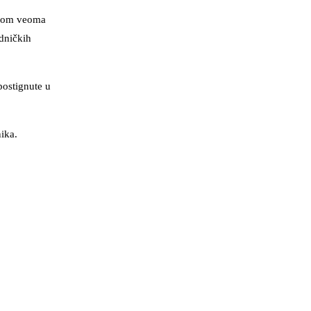
štvom veoma
edničkih
postignute u
ika.