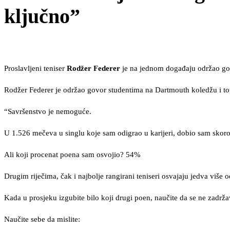
ključno”
Proslavljeni teniser
Rodžer Federer
je na jednom događaju održao gov
Rodžer Federer je održao govor studentima na Dartmouth koledžu i tom
“Savršenstvo je nemoguće.
U 1.526 mečeva u singlu koje sam odigrao u karijeri, dobio sam skor
Ali koji procenat poena sam osvojio? 54%
Drugim riječima, čak i najbolje rangirani teniseri osvajaju jedva više 
Kada u prosjeku izgubite bilo koji drugi poen, naučite da se ne zadr
Naučite sebe da mislite: