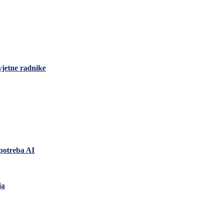
vjetne radnike
upotreba AI
ja