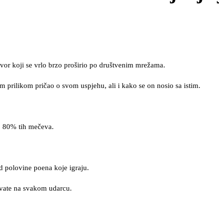
or koji se vrlo brzo proširio po društvenim mrežama.
 prilikom pričao o svom uspjehu, ali i kako se on nosio sa istim.
o 80% tih mečeva.
od polovine poena koje igraju.
žavate na svakom udarcu.