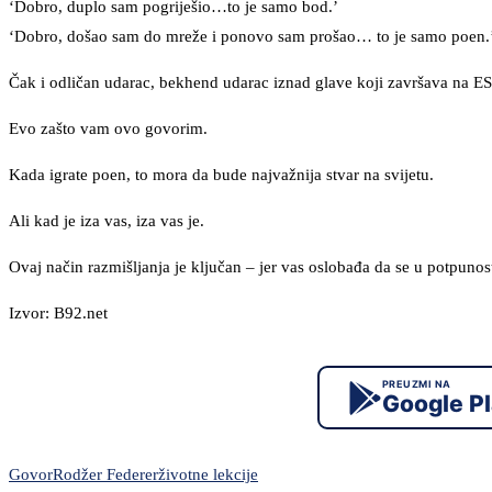
‘Dobro, duplo sam pogriješio…to je samo bod.’
‘Dobro, došao sam do mreže i ponovo sam prošao… to je samo poen.
Čak i odličan udarac, bekhend udarac iznad glave koji završava na ESP
Evo zašto vam ovo govorim.
Kada igrate poen, to mora da bude najvažnija stvar na svijetu.
Ali kad je iza vas, iza vas je.
Ovaj način razmišljanja je ključan – jer vas oslobađa da se u potpuno
Izvor: B92.net
PREUZMI NA
Google P
Govor
Rodžer Federer
životne lekcije