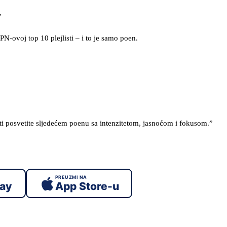
’
N-ovoj top 10 plejlisti – i to je samo poen.
sti posvetite sljedećem poenu sa intenzitetom, jasnoćom i fokusom.”
PREUZMI NA
lay
App Store-u