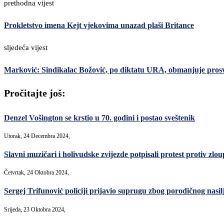
prethodna vijest
Prokletstvo imena Kejt vjekovima unazad plaši Britance
sljedeća vijest
Marković: Sindikalac Božović, po diktatu URA, obmanjuje pros
Pročitajte još:
Denzel Vošington se krstio u 70. godini i postao sveštenik
Utorak, 24 Decembra 2024,
Slavni muzičari i holivudske zvijezde potpisali protest protiv zlo
Četvrtak, 24 Oktobra 2024,
Sergej Trifunović policiji prijavio suprugu zbog porodičnog nasil
Srijeda, 23 Oktobra 2024,