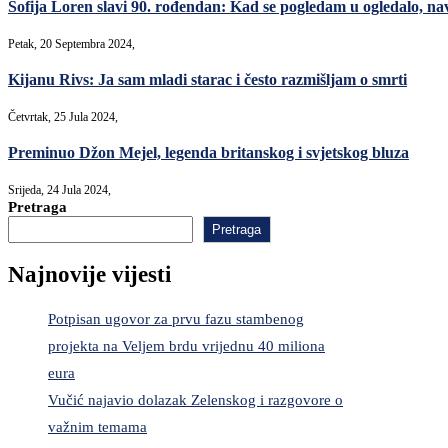
Sofija Loren slavi 90. rođendan: Kad se pogledam u ogledalo, nav
Petak, 20 Septembra 2024,
Kijanu Rivs: Ja sam mladi starac i često razmišljam o smrti
Četvrtak, 25 Jula 2024,
Preminuo Džon Mejel, legenda britanskog i svjetskog bluza
Srijeda, 24 Jula 2024,
Pretraga
Pretraga
Najnovije vijesti
Potpisan ugovor za prvu fazu stambenog
projekta na Veljem brdu vrijednu 40 miliona
eura
Vučić najavio dolazak Zelenskog i razgovore o
važnim temama