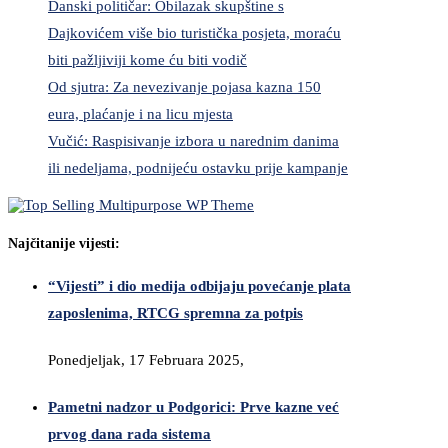
Danski političar: Obilazak skupštine s
Dajkovićem više bio turistička posjeta, moraću
biti pažljiviji kome ću biti vodič
Od sjutra: Za nevezivanje pojasa kazna 150
eura, plaćanje i na licu mjesta
Vučić: Raspisivanje izbora u narednim danima
ili nedeljama, podnijeću ostavku prije kampanje
Najčitanije vijesti:
“Vijesti” i dio medija odbijaju povećanje plata
zaposlenima, RTCG spremna za potpis
Ponedjeljak, 17 Februara 2025,
Pametni nadzor u Podgorici: Prve kazne već
prvog dana rada sistema