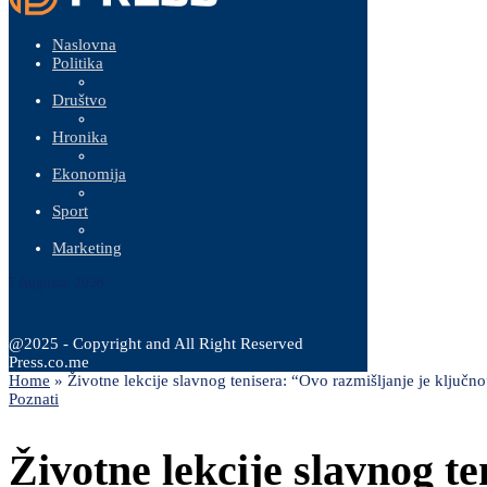
Naslovna
Politika
Društvo
Hronika
Ekonomija
Sport
Marketing
7 Augusta, 2026
@2025 - Copyright and All Right Reserved
Press.co.me
Home
»
Životne lekcije slavnog tenisera: “Ovo razmišljanje je ključno
Poznati
Životne lekcije slavnog t