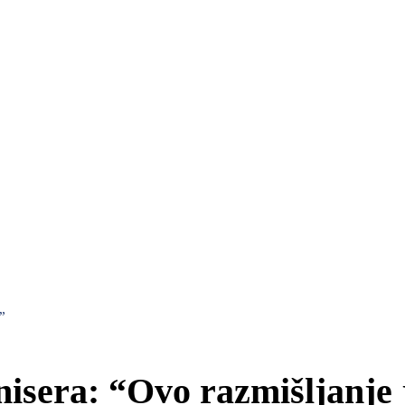
”
enisera: “Ovo razmišljanje 