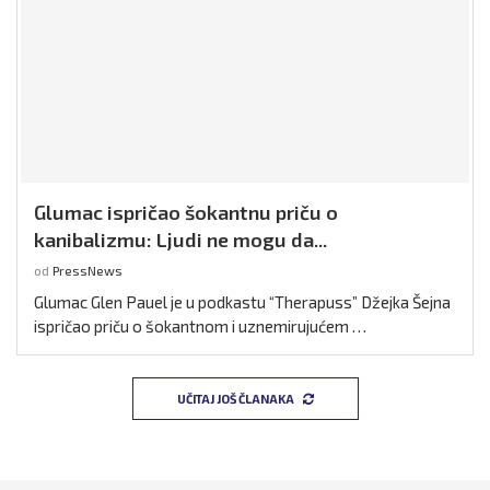
Glumac ispričao šokantnu priču o
kanibalizmu: Ljudi ne mogu da...
od
PressNews
Glumac Glen Pauel je u podkastu “Therapuss” Džejka Šejna
ispričao priču o šokantnom i uznemirujućem …
UČITAJ JOŠ ČLANAKA