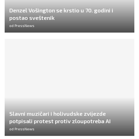
Denzel Vošington se krstio u 70. godini i
postao sveštenik
od
PressNews
Slavni muzičari i holivudske zvijezde
potpisali protest protiv zloupotreba AI
od
PressNews