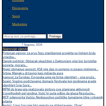
Hronika
Ekonomija
Sport
Marketing
Pretraga
7 Augusta, 2026
Najnovije vijesti:
Potpisan ugovor za prvu fazu stambenog projekta na Veljem brdu
vrijednu...
Danski političar: Obilazak skupštine s Dajkovićem više bio turistička
posjeta, moraću...
Kljajić obmanuo javnost: ASK nije dao ni usmeno ni pisano mišljenje...
Srbija: Manjak u državnoj kasi milijardu eura
Ivanović za Eurokaz: Evropska unija ne briše identitet – ona pruža...
Spajić: Snažno podržavamo domaće festivale koji godinama grade
identitet Crne Gore...
MPNI do kraja jula realizovalo gotovo sve planirane aktivnosti
U prethodnih pet godina: Vučić tri puta odbio da glasa Rezoluciju...
MCP odgovorila Vučiću: Nedopustivo političko tumačenje litija i crkvenih
pitanja
Andrić: Crnoj Gori nije bilo mjesto na obilježavanju „Oluje“