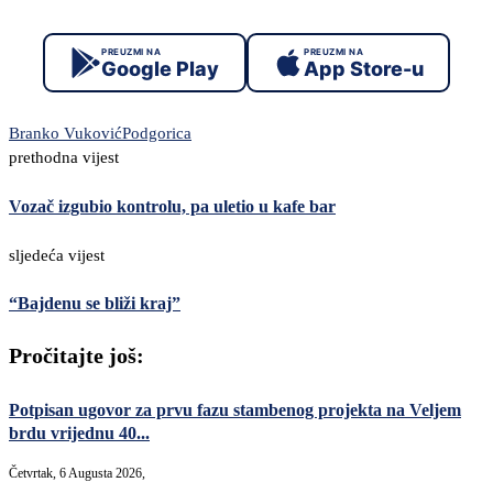
PREUZMI NA
PREUZMI NA
Google Play
App Store-u
Branko Vuković
Podgorica
prethodna vijest
Vozač izgubio kontrolu, pa uletio u kafe bar
sljedeća vijest
“Bajdenu se bliži kraj”
Pročitajte još:
Potpisan ugovor za prvu fazu stambenog projekta na Veljem
brdu vrijednu 40...
Četvrtak, 6 Augusta 2026,