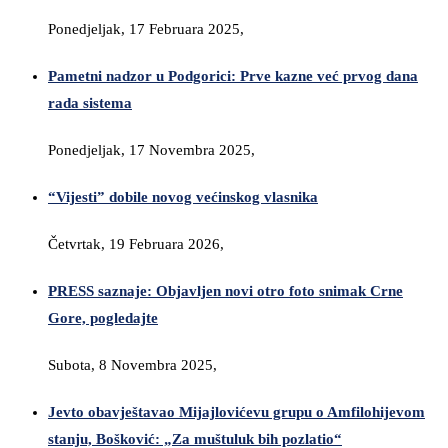
Ponedjeljak, 17 Februara 2025,
Pametni nadzor u Podgorici: Prve kazne već prvog dana
rada sistema
Ponedjeljak, 17 Novembra 2025,
“Vijesti” dobile novog većinskog vlasnika
Četvrtak, 19 Februara 2026,
PRESS saznaje: Objavljen novi otro foto snimak Crne
Gore, pogledajte
Subota, 8 Novembra 2025,
Jevto obavještavao Mijajlovićevu grupu o Amfilohijevom
stanju, Bošković: „Za muštuluk bih pozlatio“