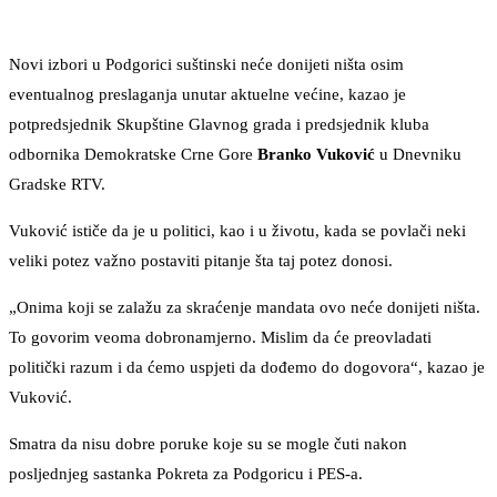
Novi izbori u Podgorici suštinski neće donijeti ništa osim
eventualnog preslaganja unutar aktuelne većine, kazao je
potpredsjednik Skupštine Glavnog grada i predsjednik kluba
odbornika Demokratske Crne Gore
Branko Vuković
u Dnevniku
Gradske RTV.
Vuković ističe da je u politici, kao i u životu, kada se povlači neki
veliki potez važno postaviti pitanje šta taj potez donosi.
„Onima koji se zalažu za skraćenje mandata ovo neće donijeti ništa.
To govorim veoma dobronamjerno. Mislim da će preovladati
politički razum i da ćemo uspjeti da dođemo do dogovora“, kazao je
Vuković.
Smatra da nisu dobre poruke koje su se mogle čuti nakon
posljednjeg sastanka Pokreta za Podgoricu i PES-a.