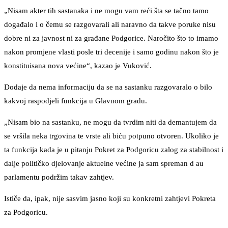
„Nisam akter tih sastanaka i ne mogu vam reći šta se tačno tamo
događalo i o čemu se razgovarali ali naravno da takve poruke nisu
dobre ni za javnost ni za građane Podgorice. Naročito što to imamo
nakon promjene vlasti posle tri decenije i samo godinu nakon što je
konstituisana nova većine“, kazao je Vuković.
Dodaje da nema informaciju da se na sastanku razgovaralo o bilo
kakvoj raspodjeli funkcija u Glavnom gradu.
„Nisam bio na sastanku, ne mogu da tvrdim niti da demantujem da
se vršila neka trgovina te vrste ali biću potpuno otvoren. Ukoliko je
ta funkcija kada je u pitanju Pokret za Podgoricu zalog za stabilnost i
dalje političko djelovanje aktuelne većine ja sam spreman d au
parlamentu podržim takav zahtjev.
Ističe da, ipak, nije sasvim jasno koji su konkretni zahtjevi Pokreta
za Podgoricu.