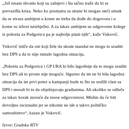
„Još nisam shvatio koji su zahtjevi i šta tačno traže da bi se
prevazišla kriza. Neko ko posmatra sa strane bi mogao steći utisak
da se stvara ambijent u kome ne treba da dođe do dogovora i u
kome su izbori neizbježni. A za takav ambijent su odgovorne kolege
iz pokreta za Podgoricu pa je najbolje pitati njih“, kaže Vuković.
Vuković ističe da oni koji žele da skrate mandat ne mogu to uraditi
bez DPS a da to nije nimalo lagodna situacija,
„Pokretu za Podgoricu i GP URA bi bilo lagodnije da to mogu uraditi
bez DPS ali to prosto nije moguće. Sigurno da im ne bi bila lagodna
situacija da im prvi potez u kampanji bude to što su srušili vlast sa
DPS i morali bi to da objašnjavaju građanima. Ali ukoliko se odluče
za takav korak moraće da snose odgovornost. Mislim da će biti
dovoljno racionalni jer se nikome ne ide u takvo političko
samoubistvo“, kazao je Vuković.
Izvor: Gradska RTV