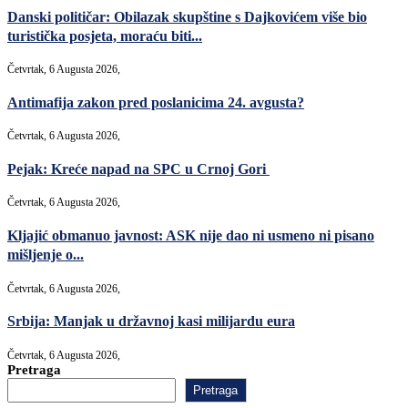
Danski političar: Obilazak skupštine s Dajkovićem više bio
turistička posjeta, moraću biti...
Četvrtak, 6 Augusta 2026,
Antimafija zakon pred poslanicima 24. avgusta?
Četvrtak, 6 Augusta 2026,
Pejak: Kreće napad na SPC u Crnoj Gori
Četvrtak, 6 Augusta 2026,
Kljajić obmanuo javnost: ASK nije dao ni usmeno ni pisano
mišljenje o...
Četvrtak, 6 Augusta 2026,
Srbija: Manjak u državnoj kasi milijardu eura
Četvrtak, 6 Augusta 2026,
Pretraga
Pretraga