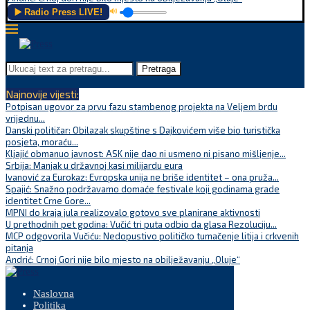
▶️ Radio Press LIVE!
🔊
Pretraga
Najnovije vijesti:
Potpisan ugovor za prvu fazu stambenog projekta na Veljem brdu
vrijednu...
Danski političar: Obilazak skupštine s Dajkovićem više bio turistička
posjeta, moraću...
Kljajić obmanuo javnost: ASK nije dao ni usmeno ni pisano mišljenje...
Srbija: Manjak u državnoj kasi milijardu eura
Ivanović za Eurokaz: Evropska unija ne briše identitet – ona pruža...
Spajić: Snažno podržavamo domaće festivale koji godinama grade
identitet Crne Gore...
MPNI do kraja jula realizovalo gotovo sve planirane aktivnosti
U prethodnih pet godina: Vučić tri puta odbio da glasa Rezoluciju...
MCP odgovorila Vučiću: Nedopustivo političko tumačenje litija i crkvenih
pitanja
Andrić: Crnoj Gori nije bilo mjesto na obilježavanju „Oluje“
Naslovna
Politika