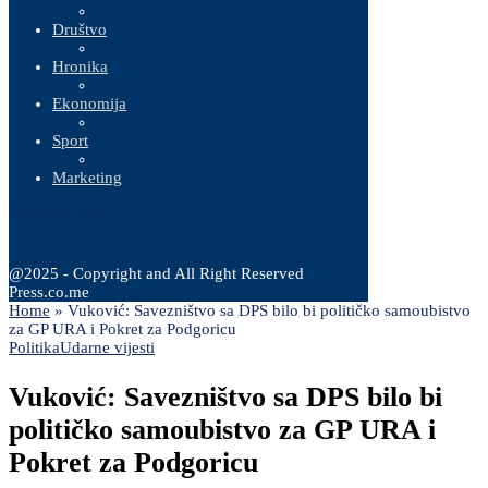
Društvo
Hronika
Ekonomija
Sport
Marketing
7 Augusta, 2026
@2025 - Copyright and All Right Reserved
Press.co.me
Home
»
Vuković: Savezništvo sa DPS bilo bi političko samoubistvo
za GP URA i Pokret za Podgoricu
Politika
Udarne vijesti
Vuković: Savezništvo sa DPS bilo bi
političko samoubistvo za GP URA i
Pokret za Podgoricu