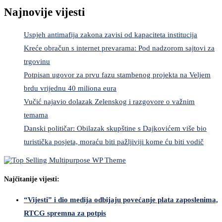
Najnovije vijesti
Uspjeh antimafija zakona zavisi od kapaciteta institucija
Kreće obračun s internet prevarama: Pod nadzorom sajtovi za
trgovinu
Potpisan ugovor za prvu fazu stambenog projekta na Veljem
brdu vrijednu 40 miliona eura
Vučić najavio dolazak Zelenskog i razgovore o važnim
temama
Danski političar: Obilazak skupštine s Dajkovićem više bio
turistička posjeta, moraću biti pažljiviji kome ću biti vodič
Najčitanije vijesti:
“Vijesti” i dio medija odbijaju povećanje plata zaposlenima,
RTCG spremna za potpis